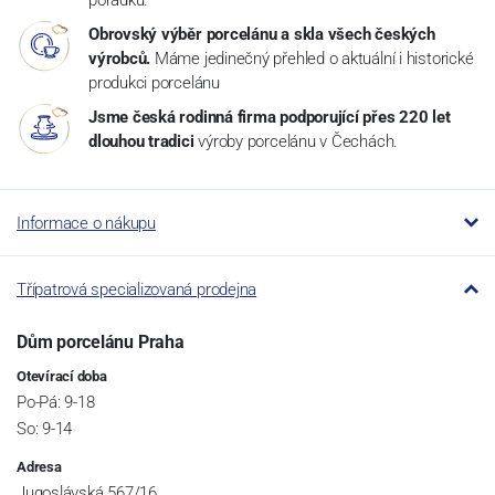
pořádku.
Obrovský výběr porcelánu a skla všech českých
výrobců.
Máme jedinečný přehled o aktuální i historické
produkci porcelánu
Jsme česká rodinná firma podporující přes 220 let
dlouhou tradici
výroby porcelánu v Čechách.
Informace o nákupu
Třípatrová specializovaná prodejna
Dům porcelánu Praha
Otevírací doba
Po-Pá: 9-18
So: 9-14
Adresa
Jugoslávská 567/16