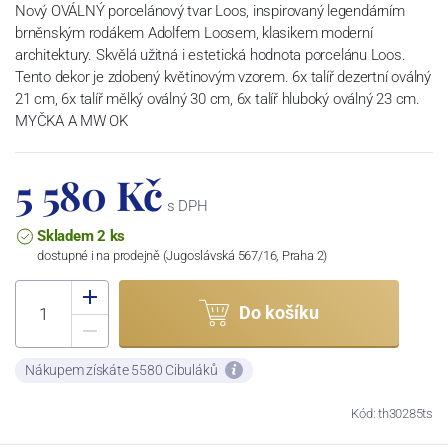
Nový OVÁLNÝ porcelánový tvar Loos, inspirovaný legendárním
brněnským rodákem Adolfem Loosem, klasikem moderní
architektury. Skvělá užitná i estetická hodnota porcelánu Loos.
Tento dekor je zdobený květinovým vzorem. 6x talíř dezertní oválný
21 cm, 6x talíř mělký oválný 30 cm, 6x talíř hluboký oválný 23 cm.
MYČKA A MW OK
5 580 Kč
s DPH
Skladem 2 ks
dostupné i na prodejně (Jugoslávská 567/16, Praha 2)
Do košíku
Nákupem získáte 5580 Cibuláků
Kód: th30285ts