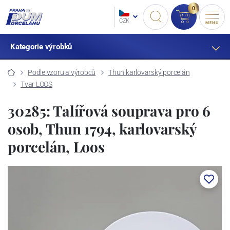
0
CZK
MENU
Kategorie výrobků
Podle vzoru a výrobců
Thun karlovarský porcelán
Tvar LOOS
30285: Talířová souprava pro 6
osob, Thun 1794, karlovarský
porcelán, Loos