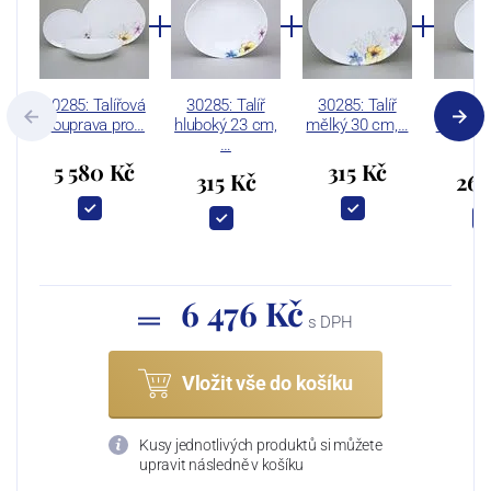
30285: Talířová
30285: Talíř
30285: Talíř
30285:
souprava pro…
hluboký 23 cm,
mělký 30 cm,…
dezertn
…
5 580 Kč
315 Kč
315 Kč
266
6 476 Kč
s DPH
Vložit vše do košíku
Kusy jednotlivých produktů si můžete
upravit následně v košíku