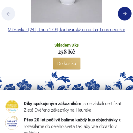
Mlékovka 0,24 l, Thun 1794, karlovarský porcelán, Loos nedekor
Skladem 3 ks
258 Kč
Do košíku
Díky spokojeným zákazníkům
jsme získali certifikát
Zlaté Ověřeno zákazníky na Heureka.
Přes 20 let pečlivě balíme každý kus objednávky
a
rozesíláme do celého světa tak, aby vše dorazilo v