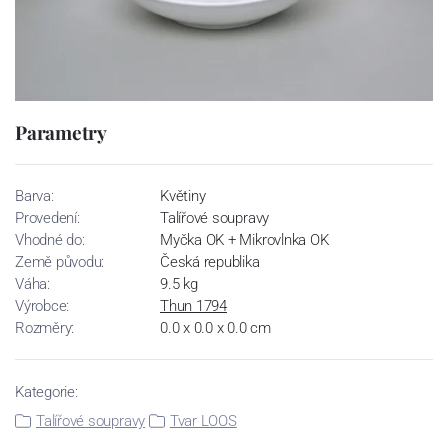
Parametry
Barva:
Květiny
Provedení:
Talířové soupravy
Vhodné do:
Myčka OK + Mikrovlnka OK
Země původu:
Česká republika
Váha:
9.5 kg
Výrobce:
Thun 1794
Rozměry:
0.0 x 0.0 x 0.0 cm
Kategorie:
Talířové soupravy
Tvar LOOS