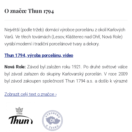
O značce Thun 1794
Největší (podle tržeb) domácí výrobce porcelánu z okolí Karlových
Varů. Ve třech továrnách (Lesov, Klášterec nad Ohří, Nová Role)
vyrábí moderní i tradiční porcelánové tvary a dekory.
Thun 1794, výroba porcelánu, video
Nová Role:
Závod byl založen roku 1921. Po druhé světové válce
byl závod zařazen do skupiny Karlovarský porcelán. V roce 2009
byl závod zakoupen společností Thun 1794 a.s. a došlo k výrazné
změně výrobní náplně. Nová Role se zároveň stala sídlem celé
Zobrazit celý text o značce
›
společnosti a v jejím areálu jsou umístěny i provoz servis a výroba
sítotisku. Thun 1794 a.s. zakoupila i práva k ochranným známkám
a ve své výrobě navazuje na více jak 220-letou tradici výroby
porcelánu. Kapacita tohoto závodu je 3.500 - 4.000 tun ročně,
závod je vybaven moderními technologickými zařízeními -
isostatické lisy, tlakové lití, glazovací komplex, rychlovýpalná pec,