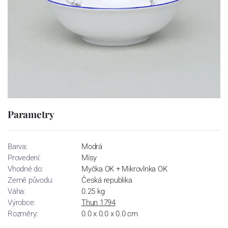
Parametry
Barva:
Modrá
Provedení:
Mísy
Vhodné do:
Myčka OK + Mikrovlnka OK
Země původu:
Česká republika
Váha:
0.25 kg
Výrobce:
Thun 1794
Rozměry:
0.0 x 0.0 x 0.0 cm