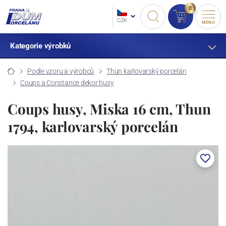
0
CZK
MENU
Kategorie výrobků
Podle vzoru a výrobců
Thun karlovarský porcelán
Coups a Constance dekor husy
Coups husy, Miska 16 cm, Thun
1794, karlovarský porcelán