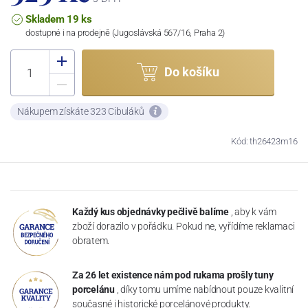
Skladem 19 ks
dostupné i na prodejně (Jugoslávská 567/16, Praha 2)
Do košíku
Nákupem získáte 323 Cibuláků
Kód: th26423m16
Každý kus objednávky pečlivě balíme
, aby k vám
zboží dorazilo v pořádku. Pokud ne, vyřídíme reklamaci
obratem.
Za 26 let existence nám pod rukama prošly tuny
porcelánu
, díky tomu umíme nabídnout pouze kvalitní
současné i historické porcelánové produkty.