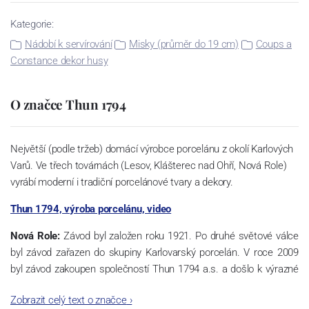
Kategorie:
Nádobí k servírování
Misky (průměr do 19 cm)
Coups a
Constance dekor husy
O značce Thun 1794
Největší (podle tržeb) domácí výrobce porcelánu z okolí Karlových
Varů. Ve třech továrnách (Lesov, Klášterec nad Ohří, Nová Role)
vyrábí moderní i tradiční porcelánové tvary a dekory.
Thun 1794, výroba porcelánu, video
Nová Role:
Závod byl založen roku 1921. Po druhé světové válce
byl závod zařazen do skupiny Karlovarský porcelán. V roce 2009
byl závod zakoupen společností Thun 1794 a.s. a došlo k výrazné
změně výrobní náplně. Nová Role se zároveň stala sídlem celé
Zobrazit celý text o značce
›
společnosti a v jejím areálu jsou umístěny i provoz servis a výroba