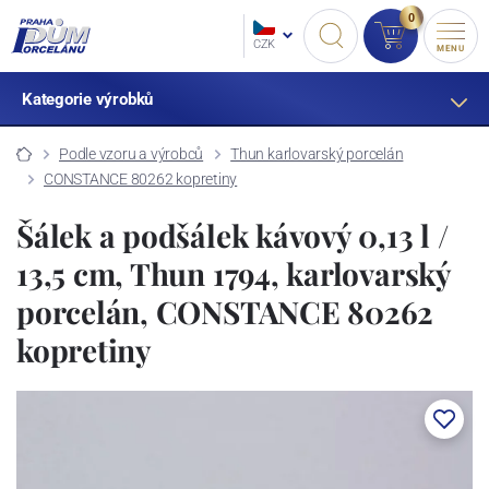
0
CZK
MENU
Kategorie výrobků
Podle vzoru a výrobců
Thun karlovarský porcelán
CONSTANCE 80262 kopretiny
Šálek a podšálek kávový 0,13 l /
13,5 cm, Thun 1794, karlovarský
porcelán, CONSTANCE 80262
kopretiny