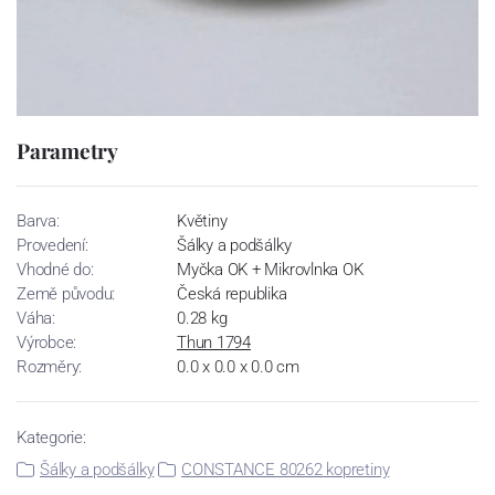
Parametry
Barva:
Květiny
Provedení:
Šálky a podšálky
Vhodné do:
Myčka OK + Mikrovlnka OK
Země původu:
Česká republika
Váha:
0.28 kg
Výrobce:
Thun 1794
Rozměry:
0.0 x 0.0 x 0.0 cm
Kategorie:
Šálky a podšálky
CONSTANCE 80262 kopretiny