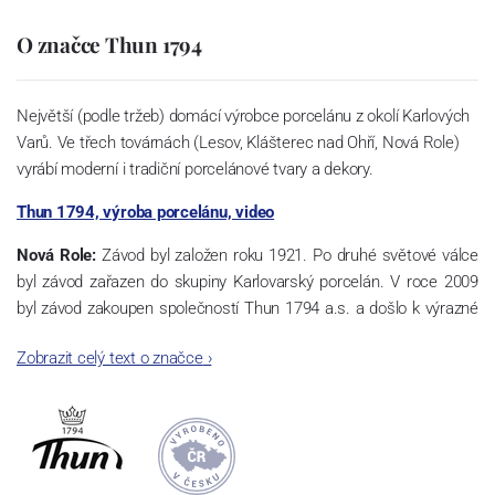
O značce Thun 1794
Největší (podle tržeb) domácí výrobce porcelánu z okolí Karlových
Varů. Ve třech továrnách (Lesov, Klášterec nad Ohří, Nová Role)
vyrábí moderní i tradiční porcelánové tvary a dekory.
Thun 1794, výroba porcelánu, video
Nová Role:
Závod byl založen roku 1921. Po druhé světové válce
byl závod zařazen do skupiny Karlovarský porcelán. V roce 2009
byl závod zakoupen společností Thun 1794 a.s. a došlo k výrazné
změně výrobní náplně. Nová Role se zároveň stala sídlem celé
Zobrazit celý text o značce
›
společnosti a v jejím areálu jsou umístěny i provoz servis a výroba
sítotisku. Thun 1794 a.s. zakoupila i práva k ochranným známkám
a ve své výrobě navazuje na více jak 220-letou tradici výroby
porcelánu. Kapacita tohoto závodu je 3.500 - 4.000 tun ročně,
závod je vybaven moderními technologickými zařízeními -
isostatické lisy, tlakové lití, glazovací komplex, rychlovýpalná pec,