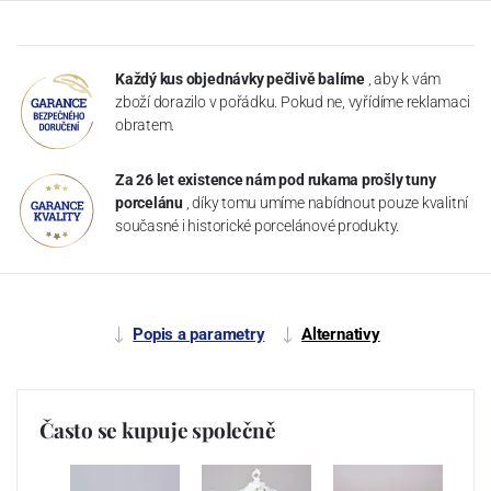
Každý kus objednávky pečlivě balíme
, aby k vám
zboží dorazilo v pořádku. Pokud ne, vyřídíme reklamaci
obratem.
Za 26 let existence nám pod rukama prošly tuny
porcelánu
, díky tomu umíme nabídnout pouze kvalitní
současné i historické porcelánové produkty.
Popis a parametry
Alternativy
Často se kupuje společně