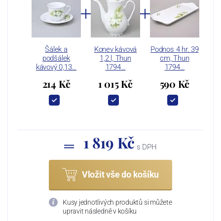
Šálek a
Konev kávová
Podnos 4 hr. 39
podšálek
1,2 l, Thun
cm, Thun
kávový 0,13…
1794…
1794…
214 Kč
1 015 Kč
590 Kč
1 819 Kč
s DPH
Vložit vše do košíku
Kusy jednotlivých produktů si můžete
upravit následně v košíku