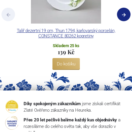
Talíř dezertní 19 cm, Thun 1794, karlovarský porcelán,
K
CONSTANCE 80262 kopretiny
Skladem 25 ks
139 Kč
Do košíku
Díky spokojeným zákazníkům
jsme získali certifikát
Zlaté Ověřeno zákazníky na Heureka.
Přes 20 let pečlivě balíme každý kus objednávky
a
rozesíláme do celého světa tak, aby vše dorazilo v