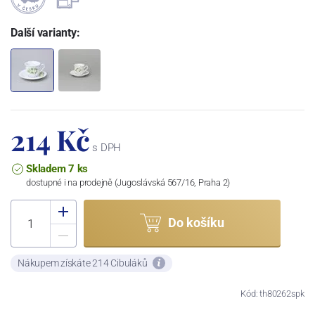
Další varianty:
214 Kč
s DPH
Skladem 7 ks
dostupné i na prodejně (Jugoslávská 567/16, Praha 2)
Do košíku
Nákupem získáte 214 Cibuláků
Kód: th80262spk