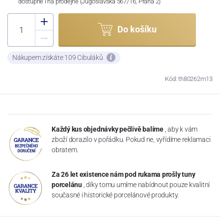
dostupné i na prodejně (Jugoslávská 567/16, Praha 2)
Do košíku
Nákupem získáte 109 Cibuláků
Kód: th80262m13
Každý kus objednávky pečlivě balíme
, aby k vám
zboží dorazilo v pořádku. Pokud ne, vyřídíme reklamaci
obratem.
Za 26 let existence nám pod rukama prošly tuny
porcelánu
, díky tomu umíme nabídnout pouze kvalitní
současné i historické porcelánové produkty.