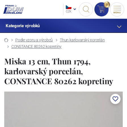
0
CZK
MENU
Kategorie výrobků
Podle vzoru a výrobců
Thun karlovarský porcelán
CONSTANCE 80262 kopretiny
Miska 13 cm, Thun 1794,
karlovarský porcelán,
CONSTANCE 80262 kopretiny