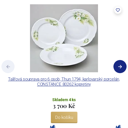
pecemi a vtavnou dekorační pecí. Závod je schopen dekorovat své
výrobky pomocí klasických dekoračních technik.
Concordia Lesov používá ochrannou známku LC a Thun Hotel &
Restaurant.
Talířová souprava pro 6 osob, Thun 1794, karlovarský porcelán,
CONSTANCE 80262 kopretiny
Skladem 4 ks
3 700 Kč
Do košíku