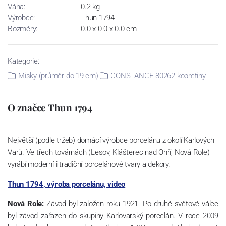
Váha:
0.2 kg
Výrobce:
Thun 1794
Rozměry:
0.0 x 0.0 x 0.0 cm
Kategorie:
Misky (průměr do 19 cm)
CONSTANCE 80262 kopretiny
O značce Thun 1794
Největší (podle tržeb) domácí výrobce porcelánu z okolí Karlových
Varů. Ve třech továrnách (Lesov, Klášterec nad Ohří, Nová Role)
vyrábí moderní i tradiční porcelánové tvary a dekory.
Thun 1794, výroba porcelánu, video
Nová Role:
Závod byl založen roku 1921. Po druhé světové válce
byl závod zařazen do skupiny Karlovarský porcelán. V roce 2009