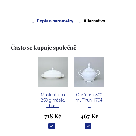
Popis a parametry
Alternativy
Často se kupuje společně
Máslenka na
Cukřenka 300
250 g máslo,
ml, Thun 1794,
Thun…
…
718 Kč
467 Kč