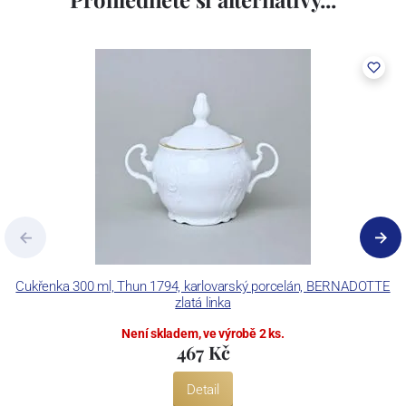
včetně ochranné známky a technologických zařízení. Závod je
vybaven zařízením na výrobu tlakového lití, moderními komorovými
pecemi a vtavnou dekorační pecí. Závod je schopen dekorovat své
výrobky pomocí klasických dekoračních technik.
Concordia Lesov používá ochrannou známku LC a Thun Hotel &
Restaurant.
Cukřenka 300 ml, Thun 1794, karlovarský porcelán, BERNADOTTE
zlatá linka
Není skladem, ve výrobě 2 ks.
467 Kč
Detail