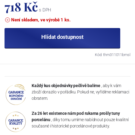
718 Kč
s DPH
Není skladem, ve výrobě 1 ks.
Hlídat dostupnost
Kód: thm311011bmsl
Každý kus objednávky pečlivě balíme
, aby k vám
zboží dorazilo v pořádku. Pokud ne, vyřídíme reklamaci
obratem.
Za 26 let existence nám pod rukama prošly tuny
porcelánu
, díky tomu umíme nabídnout pouze kvalitní
současné i historické porcelánové produkty.