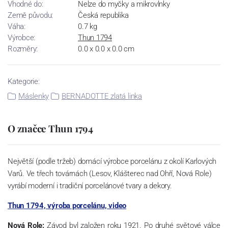
Vhodné do:
Nelze do myčky a mikrovlnky
Země původu:
Česká republika
Váha:
0.7 kg
Výrobce:
Thun 1794
Rozměry:
0.0 x 0.0 x 0.0 cm
Kategorie:
Máslenky
BERNADOTTE zlatá linka
O značce Thun 1794
Největší (podle tržeb) domácí výrobce porcelánu z okolí Karlových
Varů. Ve třech továrnách (Lesov, Klášterec nad Ohří, Nová Role)
vyrábí moderní i tradiční porcelánové tvary a dekory.
Thun 1794, výroba porcelánu, video
Nová Role:
Závod byl založen roku 1921. Po druhé světové válce