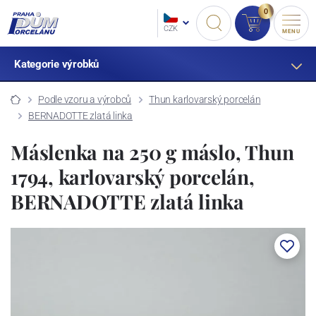
0
CZK
MENU
Kategorie výrobků
Podle vzoru a výrobců
Thun karlovarský porcelán
BERNADOTTE zlatá linka
Máslenka na 250 g máslo, Thun
1794, karlovarský porcelán,
BERNADOTTE zlatá linka