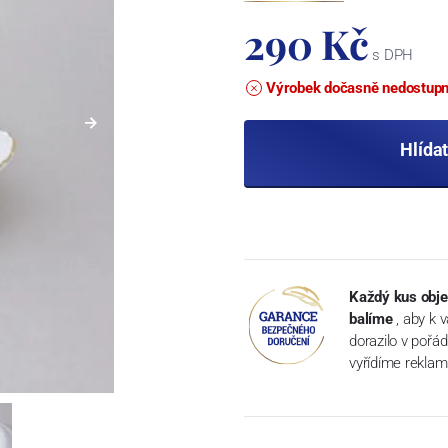
290 Kč
s DPH
Výrobek dočasně nedostup
Hlída
Každý kus obje
balíme
, aby k 
dorazilo v pořá
vyřídíme reklam