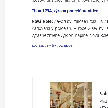
(Lesov, Klášterec nad Ohří, Nová Role) vyr
Thun 1794, výroba porcelánu, video
Nová Role:
Závod byl založen roku 1921
Karlovarský porcelán. V roce 2009 byl
výrazné změně výrobní náplně. Nová Role s
jsou umístěny i provoz servis a výroba s
Zobrazit celý text o značce
›
známkám a ve své výrobě navazuje na v
tohoto závodu je 3.500 - 4.000 tun ročně
- isostatické lisy, tlakové lití, glazo
dekorační pec. Závod nabízí své výrobky j
Závod používá ochrannou známku Thun 1
Váh
Přij
Klášterec nad Ohří:
450 