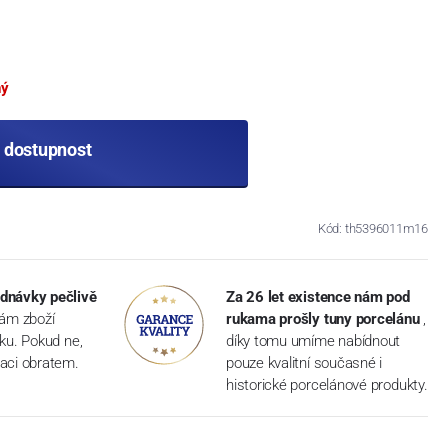
ný
t dostupnost
Kód: th5396011m16
dnávky pečlivě
Za 26 let existence nám pod
vám zboží
rukama prošly tuny porcelánu
,
dku. Pokud ne,
díky tomu umíme nabídnout
aci obratem.
pouze kvalitní současné i
historické porcelánové produkty.