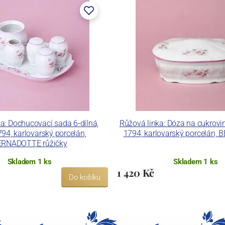
 pecemi a vtavnou dekorační pecí. Závod je schopen
 dekoračních technik.
ku LC a Thun Hotel & Restaurant.
a: Dochucovací sada 6-dílná,
Růžová linka: Dóza na cukrovin
94, karlovarský porcelán,
1794, karlovarský porcelán
ERNADOTTE růžičky
Skladem 1 ks
Skladem 1 ks
1 420 Kč
Do košíku