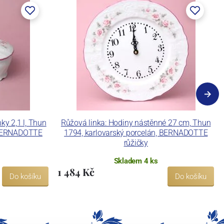
ky 2,1 l, Thun
Růžová linka: Hodiny nástěnné 27 cm, Thun
, BERNADOTTE
1794, karlovarský porcelán, BERNADOTTE
růžičky
Skladem 4 ks
1 484 Kč
Do košíku
Do košíku