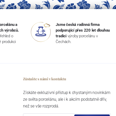
orcelánu a
Jsme česká rodinná firma
ch výrobců.
podporující přes 220 let dlouhou
řehled o
tradici
výroby porcelánu v
ké produkci
Čechách.
Zůstaňte s námi v kontaktu
Získáte exkluzivní přístup k chystaným novinkám
ze světa porcelánu, ale i k akcím podstatně dřív,
než se vše rozprodá.