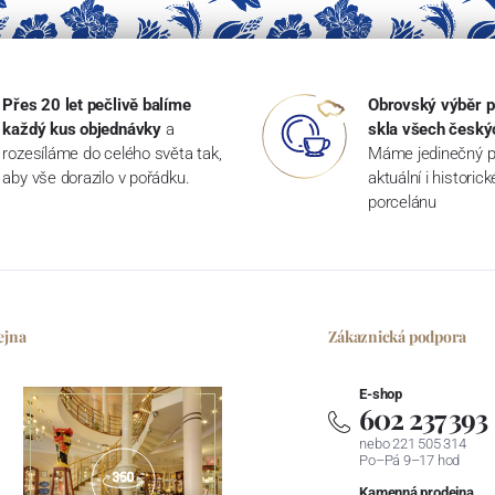
Přes 20 let pečlivě balíme
Obrovský výběr p
každý kus objednávky
a
skla všech český
rozesíláme do celého světa tak,
Máme jedinečný p
aby vše dorazilo v pořádku.
aktuální i historic
porcelánu
ejna
Zákaznická podpora
E-shop
602 237 393
nebo 221 505 314
Po–Pá 9–17 hod
Kamenná prodejna