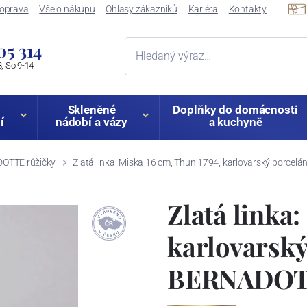
oprava
Vše o nákupu
Ohlasy zákazníků
Kariéra
Kontakty
05 314
, So 9-14
Skleněné
Doplňky do domácnosti
í
nádobí a vázy
a kuchyně
OTTE růžičky
Zlatá linka: Miska 16 cm, Thun 1794, karlovarský porcel
Zlatá linka
karlovarský
BERNADOTT