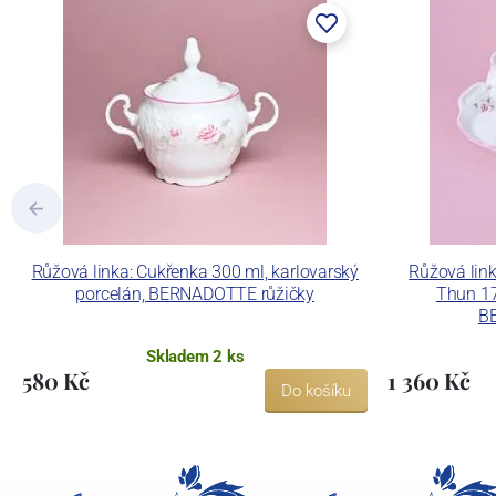
tlakového lití, moderními komorovými
dekorovat své výrobky pomocí klasických
Concordia Lesov používá ochrannou znám
Růžová linka: Cukřenka 300 ml, karlovarský
Růžová link
porcelán, BERNADOTTE růžičky
Thun 17
B
Skladem 2 ks
580 Kč
1 360 Kč
Do košíku