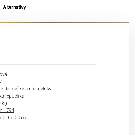
Alternativy
ová
y
ze do myčky a mikrovlnky
ká republika
5 kg
n 1794
x 0.0 x 0.0 cm