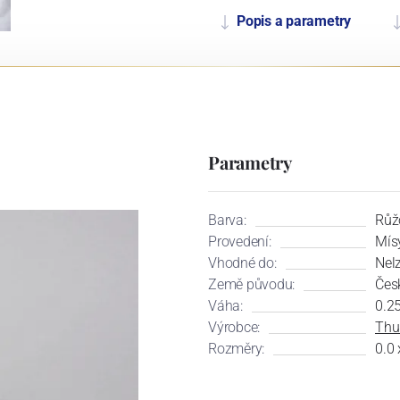
Popis a parametry
Parametry
Barva:
Růž
Provedení:
Mís
Vhodné do:
Nel
Země původu:
Čes
Váha:
0.2
Výrobce:
Thu
Rozměry:
0.0 