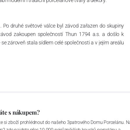
ábí moderní i tradiční porcelánové tvary a dekory.
. Po druhé světové válce byl závod zařazen do skupiny
 závod zakoupen společností Thun 1794 a.s. a došlo k
e zároveň stala sídlem celé společnosti a v jejím areálu
ítotisku. Thun 1794 a.s. zakoupila i práva k ochranným
íce jak 220-letou tradici výroby porcelánu. Kapacita
, závod je vybaven moderními technologickými zařízeními
vací komplex, rychlovýpalná pec, komorová pec, vtavná
ak v bílém, tak v dekorovaném provedení.
794 a Thun Hotel & Restaurant.
áte s nákupem?
ďte si zboží prohlédnout do našeho 3patrového Domu Porcelánu. N
m2 zde najdete přes 10 000 nejrůznějších kousků porcelánu a