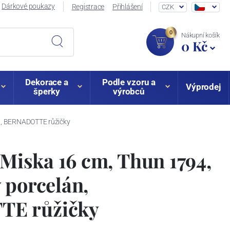
Dárkové poukazy
Registrace
Přihlášení
CZK
0
Nákupní košík
0 Kč
Dekorace a
Podle vzoru a
Výprodej
šperky
výrobců
án, BERNADOTTE růžičky
: Miska 16 cm, Thun 1794,
 porcelán,
E růžičky