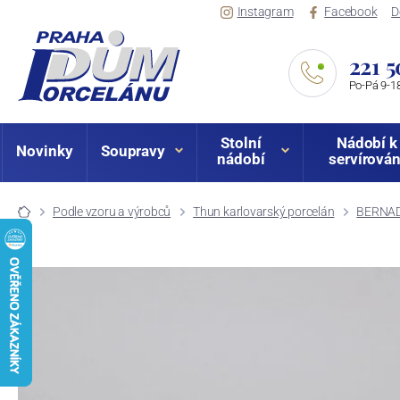
Instagram
Facebook
D
221 5
Po-Pá 9-18
Stolní
Nádobí k
Novinky
Soupravy
nádobí
servírován
Podle vzoru a výrobců
Thun karlovarský porcelán
BERNAD