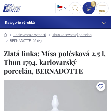
0
CZK
MENU
Kategorie výrobků
Podle vzoru a výrobců
Thun karlovarský porcelán
BERNADOTTE růžičky
Zlatá linka: Mísa polévková 2,5 l,
Thun 1794, karlovarský
porcelán, BERNADOTTE