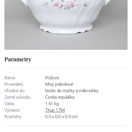
Parametry
Barva:
Růžová
Provedení:
Mísy polévkové
Vhodné do:
Nelze do myčky a mikrovlnky
Země původu:
Česká republika
Váha:
1.61 kg
Výrobce:
Thun 1794
Rozměry:
0.0 x 0.0 x 0.0 cm