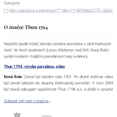
Kategorie:
Mísy polévkové a zeleninové
Mísy
BERNADOTTE růžičky
O značce Thun 1794
Největší (podle tržeb) domácí výrobce porcelánu z okolí Karlových
Varů. Ve třech továrnách (Lesov, Klášterec nad Ohří, Nová Role)
vyrábí moderní i tradiční porcelánové tvary a dekory.
Thun 1794, výroba porcelánu, video
Nová Role:
Závod byl založen roku 1921. Po druhé světové válce
byl závod zařazen do skupiny Karlovarský porcelán. V roce 2009
byl závod zakoupen společností Thun 1794 a.s. a došlo k výrazné
změně výrobní náplně. Nová Role se zároveň stala sídlem celé
Zobrazit celý text o značce
›
společnosti a v jejím areálu jsou umístěny i provoz servis a výroba
sítotisku. Thun 1794 a.s. zakoupila i práva k ochranným známkám
a ve své výrobě navazuje na více jak 220-letou tradici výroby