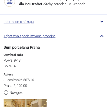
dlouhou tradici
výroby porcelánu v Čechách.
Informace o nákupu
Třípatrová specializovaná prodejna
Dům porcelánu Praha
Otevírací doba
Po-Pá: 9-18
So: 9-14
Adresa
Jugoslávská 567/16
Praha 2, 120 00
Navigovat