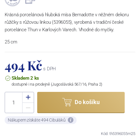
Krásná porcelánová hluboká mísa Bernadotte v něžném dekoru
růžičky s růžovou linkou (5396055), vyrobená v tradiční české
porcelánce Thun v Karlových Varech. Vhodné do myčky.
25 cm
494 Kč
s DPH
Skladem 2 ks
dostupné i na prodejně (Jugoslávská 567/16, Praha 2)
Do košíku
Nákupem získáte 494 Cibuláků
Kód: th5396055m25