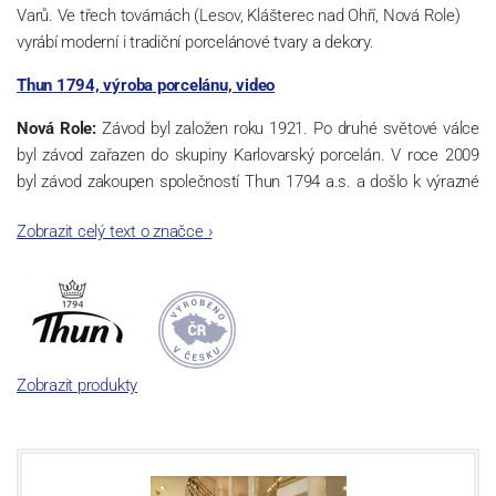
Varů. Ve třech továrnách (Lesov, Klášterec nad Ohří, Nová Role)
vyrábí moderní i tradiční porcelánové tvary a dekory.
Thun 1794, výroba porcelánu, video
Nová Role:
Závod byl založen roku 1921. Po druhé světové válce
byl závod zařazen do skupiny Karlovarský porcelán. V roce 2009
byl závod zakoupen společností Thun 1794 a.s. a došlo k výrazné
změně výrobní náplně. Nová Role se zároveň stala sídlem celé
Zobrazit celý text o značce
›
společnosti a v jejím areálu jsou umístěny i provoz servis a výroba
sítotisku. Thun 1794 a.s. zakoupila i práva k ochranným známkám
a ve své výrobě navazuje na více jak 220-letou tradici výroby
porcelánu. Kapacita tohoto závodu je 3.500 - 4.000 tun ročně,
závod je vybaven moderními technologickými zařízeními -
isostatické lisy, tlakové lití, glazovací komplex, rychlovýpalná pec,
Zobrazit produkty
komorová pec, vtavná dekorační pec. Závod nabízí své výrobky jak
v bílém, tak v dekorovaném provedení.
Závod používá ochrannou známku Thun 1794 a Thun Hotel &
Restaurant.