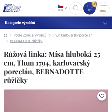
0
CZK
MENU
Kategorie výrobků
Podle vzoru a výrobců
Thun karlovarský porcelán
BERNADOTTE růžičky
Růžová linka: Mísa hluboká 25
cm, Thun 1794, karlovarský
porcelán, BERNADOTTE
růžičky