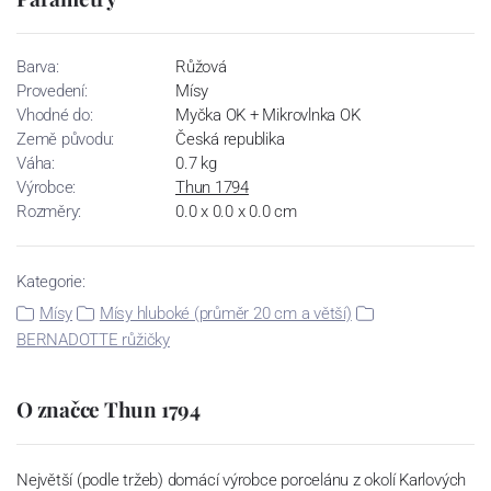
Barva:
Růžová
Provedení:
Mísy
Vhodné do:
Myčka OK + Mikrovlnka OK
Země původu:
Česká republika
Váha:
0.7 kg
Výrobce:
Thun 1794
Rozměry:
0.0 x 0.0 x 0.0 cm
Kategorie:
Mísy
Mísy hluboké (průměr 20 cm a větší)
BERNADOTTE růžičky
O značce Thun 1794
Největší (podle tržeb) domácí výrobce porcelánu z okolí Karlových