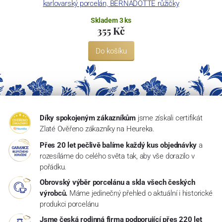
karlovarský porcelán, BERNADOTTE růžičky
Skladem 3 ks
355 Kč
Do košíku
Díky spokojeným zákazníkům
jsme získali certifikát
Zlaté Ověřeno zákazníky na Heureka.
Přes 20 let pečlivě balíme každý kus objednávky
a
rozesíláme do celého světa tak, aby vše dorazilo v
pořádku.
Obrovský výběr porcelánu a skla všech českých
výrobců.
Máme jedinečný přehled o aktuální i historické
produkci porcelánu
Jsme česká rodinná firma podporující přes 220 let