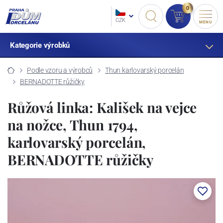
0
CZK
MENU
Kategorie výrobků
Podle vzoru a výrobců
Thun karlovarský porcelán
BERNADOTTE růžičky
Růžová linka: Kališek na vejce
na nožce, Thun 1794,
karlovarský porcelán,
BERNADOTTE růžičky