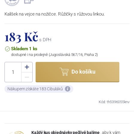
Kalíšek na vejce na nožičce. Růžičky s růžovou linkou.
183 Kč
s DPH
Skladem 1 ks
dostupné i na prodejně (Jugoslávská 567/16, Praha 2)
Do košíku
Nákupem získáte 183 Cibuláků
Kód: th5396055knv
Každý kus objednávky pečlivě balíme
, aby k vám