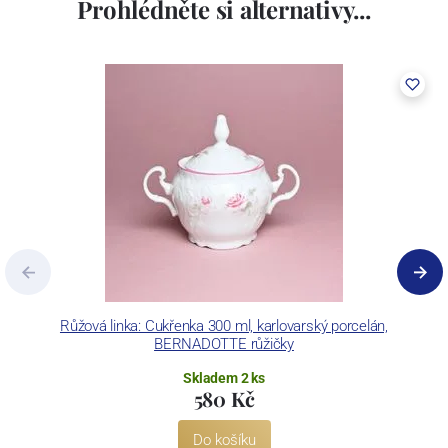
Prohlédněte si alternativy...
včetně ochranné známky a technologických zařízení. Závod je
vybaven zařízením na výrobu tlakového lití, moderními komorovými
pecemi a vtavnou dekorační pecí. Závod je schopen dekorovat své
výrobky pomocí klasických dekoračních technik.
Concordia Lesov používá ochrannou známku LC a Thun Hotel &
Restaurant.
Růžová linka: Cukřenka 300 ml, karlovarský porcelán,
BERNADOTTE růžičky
Skladem 2 ks
580 Kč
Do košíku