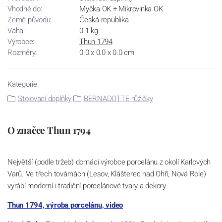
Vhodné do:
Myčka OK + Mikrovlnka OK
Země původu:
Česká republika
Váha:
0.1 kg
Výrobce:
Thun 1794
Rozměry:
0.0 x 0.0 x 0.0 cm
Kategorie:
Stolovací doplňky
BERNADOTTE růžičky
O značce Thun 1794
Největší (podle tržeb) domácí výrobce porcelánu z okolí Karlových
Varů. Ve třech továrnách (Lesov, Klášterec nad Ohří, Nová Role)
vyrábí moderní i tradiční porcelánové tvary a dekory.
Thun 1794, výroba porcelánu, video