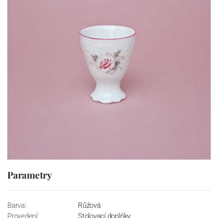
Parametry
Barva:
Růžová
Provedení:
Stolovací doplňky