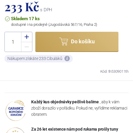
233 Kč
s DPH
Skladem 17 ks
dostupné i na prodejně (Jugoslávská 567/16, Praha 2)
Do košíku
Nákupem získáte 233 Cibuláků
Kód: th5309011th
Každý kus objednávky pečlivě balíme
, aby k vám
zboží dorazilo v pořádku. Pokud ne, vyřídíme reklamaci
obratem.
Za 26 let existence nám pod rukama prošly tuny