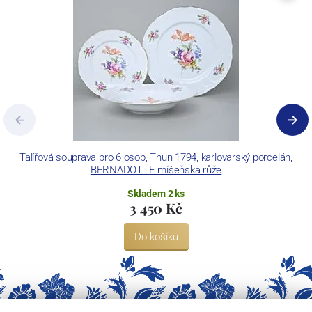
Concordia Lesov používá ochrannou známku LC a Thun Hotel &
Restaurant.
Talířová souprava pro 6 osob, Thun 1794, karlovarský porcelán,
BERNADOTTE míšeňská růže
Skladem 2 ks
3 450 Kč
Do košíku