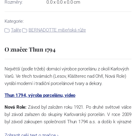
Rozměry:
0.0 x 0.0 x 0.0 cm
Kategorie:
Talíře
BERNADOTTE míšeňská růže
O značce Thun 1794
Největší (podle tržeb) domácí výrobce porcelánu z okolí Karlových
Varů. Ve třech továrnách (Lesov, Klášterec nad Ohří, Nová Role)
vyrábí moderní i tradiční porcelánové tvary a dekory.
Thun 1794, výroba porcelánu, video
Nová Role:
Závod byl založen roku 1921. Po druhé světové válce
byl závod zařazen do skupiny Karlovarský porcelán. V roce 2009
byl závod zakoupen společností Thun 1794 a.s. a došlo k výrazné
změně výrobní náplně. Nová Role se zároveň stala sídlem celé
Zobrazit celý text o značce
›