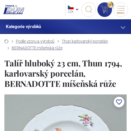
0
CZK
MENU
Kategorie výrobků
Podle vzoru a výrobců
Thun karlovarský porcelán
BERNADOTTE míšeňská růže
Talíř hluboký 23 cm, Thun 1794,
karlovarský porcelán,
BERNADOTTE míšeňská růže