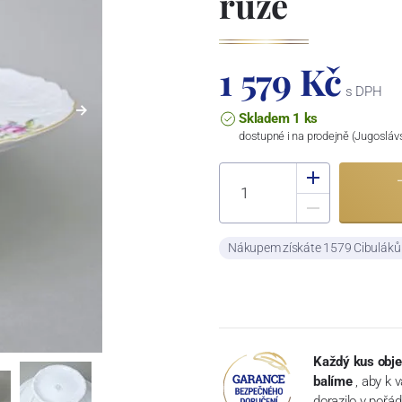
růže
1 579 Kč
s DPH
Skladem 1 ks
dostupné i na prodejně (Jugosláv
Nákupem získáte 1579 Cibulák
Každý kus obje
balíme
, aby k 
dorazilo v pořá