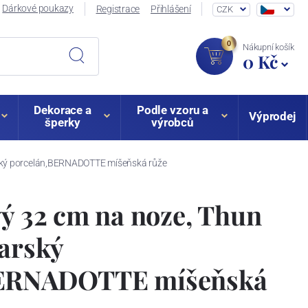
Dárkové poukazy
Registrace
Přihlášení
CZK
0
Nákupní košík
0 Kč
Dekorace a
Podle vzoru a
Výprodej
šperky
výrobců
arský porcelán,BERNADOTTE míšeňská růže
vý 32 cm na noze, Thun
varský
BERNADOTTE míšeňská