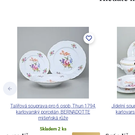
Concordia Lesov byla založena 1888 Ern
součástí společnosti Karlovarský porce
a.s. včetně ochranné známky a technolog
tlakového lití, moderními komorovými
dekorovat své výrobky pomocí klasických
Concordia Lesov používá ochrannou znám
Talířová souprava pro 6 osob, Thun 1794,
Jídelní sou
karlovarský porcelán, BERNADOTTE
karlovar
míšeňská růže
Skladem 2 ks