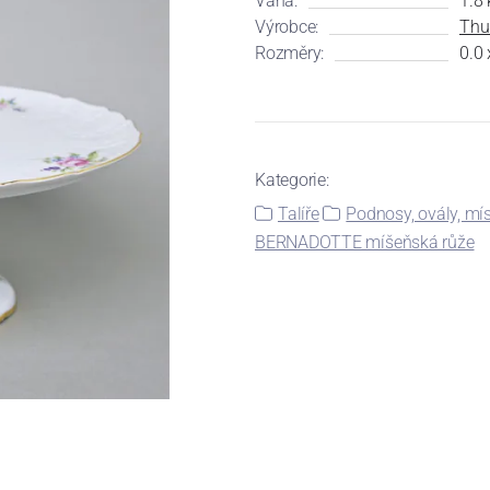
Váha:
1.8 
Výrobce:
Thu
Rozměry:
0.0 
Kategorie:
Talíře
Podnosy, ovály, mís
BERNADOTTE míšeňská růže