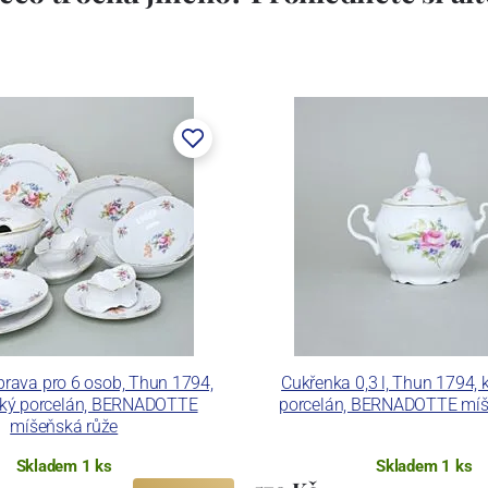
stem Máderem. Po druhé světové válce se továrna stala
lán. V roce 2009 byla zakoupena společností Thun 1794
ických zařízení. Závod je vybaven zařízením na výrobu
 pecemi a vtavnou dekorační pecí. Závod je schopen
 dekoračních technik.
ku LC a Thun Hotel & Restaurant.
prava pro 6 osob, Thun 1794,
Cukřenka 0,3 l, Thun 1794, 
ský porcelán, BERNADOTTE
porcelán, BERNADOTTE míš
míšeňská růže
Skladem 1 ks
Skladem 1 ks