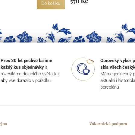
570 Kč
Do košíku
Přes 20 let pečlivě balíme
Obrovský výběr p
každý kus objednávky
a
skla všech český
rozesíláme do celého světa tak,
Máme jedinečný p
aby vše dorazilo v pořádku.
aktuální i historic
porcelánu
ejna
Zákaznická podpora