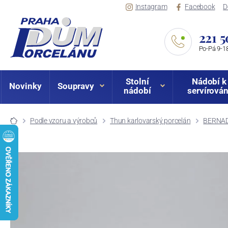
Instagram
Facebook
D
221 5
Po-Pá 9-18
Stolní
Nádobí k
Novinky
Soupravy
nádobí
servírován
Podle vzoru a výrobců
Thun karlovarský porcelán
BERNAD