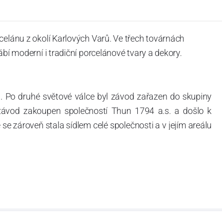
celánu z okolí Karlových Varů. Ve třech továrnách
ábí moderní i tradiční porcelánové tvary a dekory.
. Po druhé světové válce byl závod zařazen do skupiny
 závod zakoupen společností Thun 1794 a.s. a došlo k
e zároveň stala sídlem celé společnosti a v jejím areálu
ítotisku. Thun 1794 a.s. zakoupila i práva k ochranným
íce jak 220-letou tradici výroby porcelánu. Kapacita
, závod je vybaven moderními technologickými zařízeními
vací komplex, rychlovýpalná pec, komorová pec, vtavná
ak v bílém, tak v dekorovaném provedení.
794 a Thun Hotel & Restaurant.