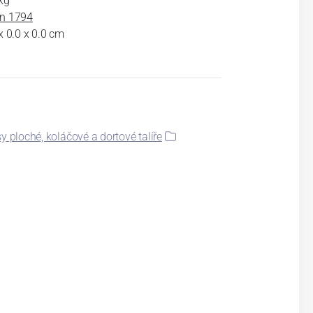
kg
n 1794
x 0.0 x 0.0 cm
y ploché, koláčové a dortové talíře