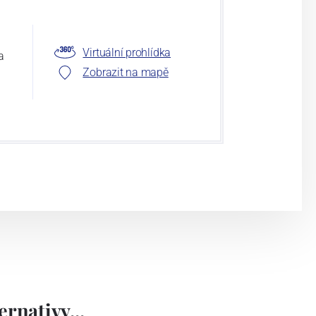
Virtuální prohlídka
a
Zobrazit na mapě
rnativy...