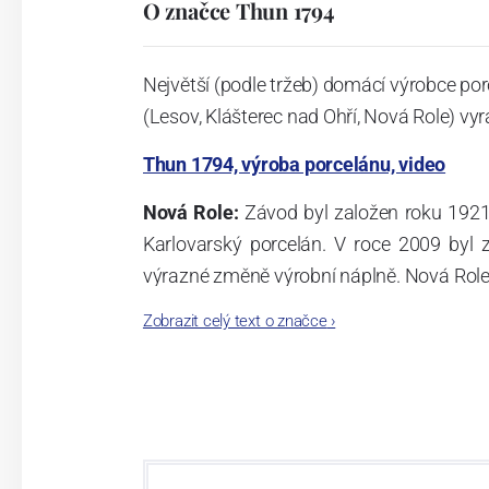
O značce Thun 1794
Největší (podle tržeb) domácí výrobce por
(Lesov, Klášterec nad Ohří, Nová Role) vyr
Thun 1794, výroba porcelánu, video
Nová Role:
Závod byl založen roku 1921
Karlovarský porcelán. V roce 2009 byl
výrazné změně výrobní náplně. Nová Role s
jsou umístěny i provoz servis a výroba s
Zobrazit celý text o značce
›
známkám a ve své výrobě navazuje na v
tohoto závodu je 3.500 - 4.000 tun ročně
- isostatické lisy, tlakové lití, glazo
dekorační pec. Závod nabízí své výrobky j
Závod používá ochrannou známku Thun 1