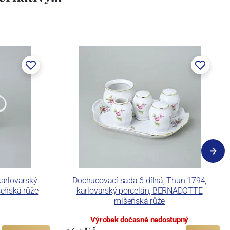
karlovarský
Dochucovací sada 6 dílná, Thun 1794,
eňská růže
karlovarský porcelán, BERNADOTTE
míšeňská růže
Výrobek dočasně nedostupný