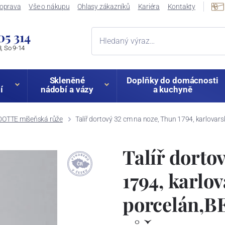
oprava
Vše o nákupu
Ohlasy zákazníků
Kariéra
Kontakty
05 314
, So 9-14
Skleněné
Doplňky do domácnosti
í
nádobí a vázy
a kuchyně
OTTE míšeňská růže
Talíř dortový 32 cm na noze, Thun 1794, karlov
Talíř dorto
1794, karlo
porcelán,