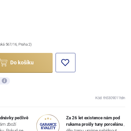
ská 567/16, Praha 2)
Do košíku
ů
Kód: th5309011tdn
dnávky pečlivě
Za 26 let existence nám pod
vám zboží
rukama prošly tuny porcelánu
,
dku. Pokud ne,
díky tomu umíme nabídnout