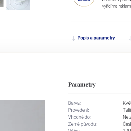
vyřídíme reklam
Popis a parametry
Parametry
Barva:
Květ
Provedení:
Talí
Vhodné do:
Nel
Země původu:
Čes