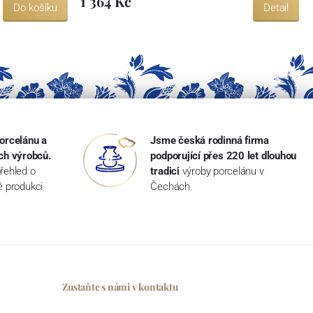
1 364 Kč
Do košíku
Detail
orcelánu a
Jsme česká rodinná firma
ch výrobců.
podporující přes 220 let dlouhou
řehled o
tradici
výroby porcelánu v
ké produkci
Čechách.
Zůstaňte s námi v kontaktu