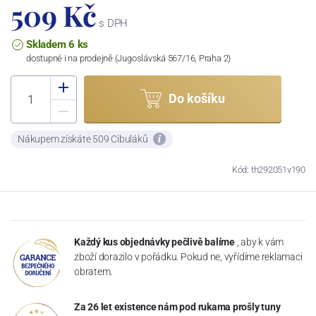
509 Kč
s DPH
Skladem 6 ks
dostupné i na prodejně (Jugoslávská 567/16, Praha 2)
Do košíku
Nákupem získáte 509 Cibuláků
Kód: th292051v190
Každý kus objednávky pečlivě balíme
, aby k vám
zboží dorazilo v pořádku. Pokud ne, vyřídíme reklamaci
obratem.
Za 26 let existence nám pod rukama prošly tuny