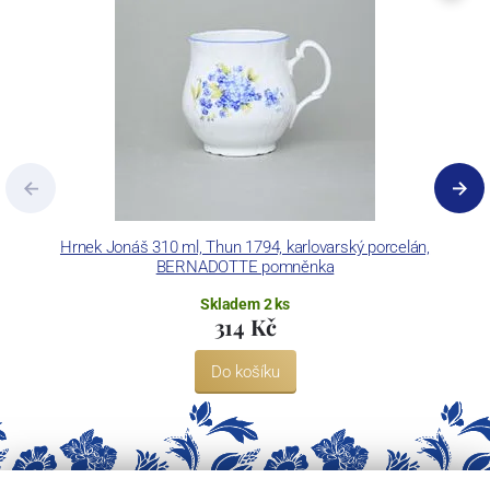
Concordia Lesov používá ochrannou známku LC a Thun Hotel &
Restaurant.
Hrnek Jonáš 310 ml, Thun 1794, karlovarský porcelán,
BERNADOTTE pomněnka
Skladem 2 ks
314 Kč
Do košíku