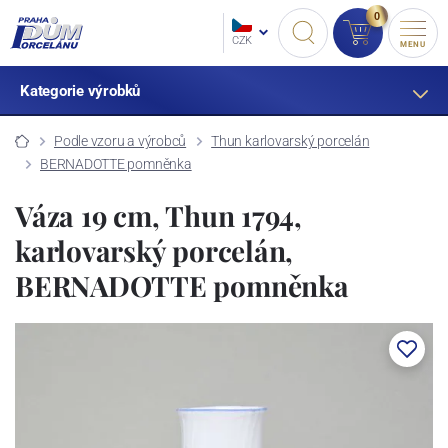
0
CZK
MENU
Kategorie výrobků
Podle vzoru a výrobců
Thun karlovarský porcelán
BERNADOTTE pomněnka
Váza 19 cm, Thun 1794,
karlovarský porcelán,
BERNADOTTE pomněnka