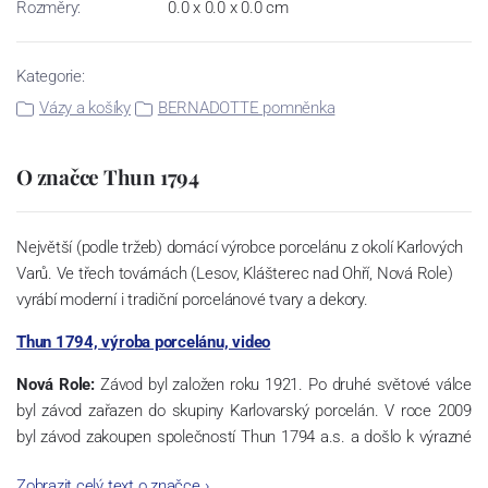
Rozměry:
0.0 x 0.0 x 0.0 cm
Kategorie:
Vázy a košíky
BERNADOTTE pomněnka
O značce Thun 1794
Největší (podle tržeb) domácí výrobce porcelánu z okolí Karlových
Varů. Ve třech továrnách (Lesov, Klášterec nad Ohří, Nová Role)
vyrábí moderní i tradiční porcelánové tvary a dekory.
Thun 1794, výroba porcelánu, video
Nová Role:
Závod byl založen roku 1921. Po druhé světové válce
byl závod zařazen do skupiny Karlovarský porcelán. V roce 2009
byl závod zakoupen společností Thun 1794 a.s. a došlo k výrazné
změně výrobní náplně. Nová Role se zároveň stala sídlem celé
Zobrazit celý text o značce
›