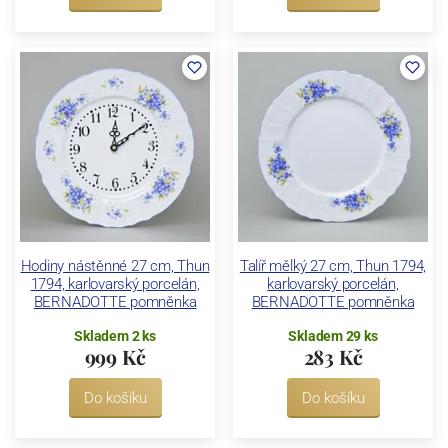
Hodiny nástěnné 27 cm, Thun
Talíř mělký 27 cm, Thun 1794,
1794, karlovarský porcelán,
karlovarský porcelán,
BERNADOTTE pomněnka
BERNADOTTE pomněnka
Skladem 2 ks
Skladem 29 ks
999 Kč
283 Kč
Do košíku
Do košíku