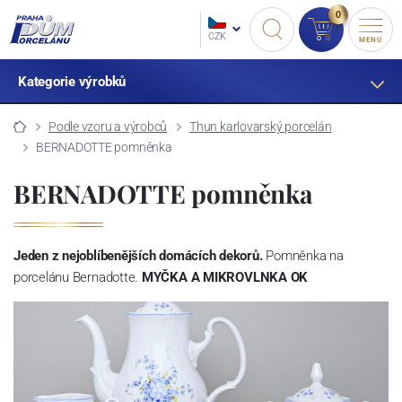
0
CZK
MENU
Kategorie výrobků
Podle vzoru a výrobců
Thun karlovarský porcelán
BERNADOTTE pomněnka
BERNADOTTE pomněnka
Jeden z nejoblíbenějších domácích dekorů.
Pomněnka na
porcelánu Bernadotte.
MYČKA A MIKROVLNKA OK