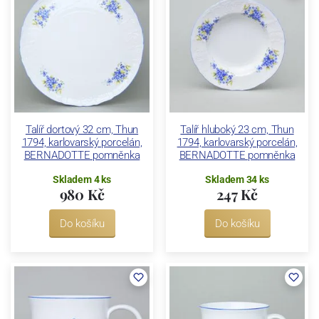
Talíř dortový 32 cm, Thun
Talíř hluboký 23 cm, Thun
1794, karlovarský porcelán,
1794, karlovarský porcelán,
BERNADOTTE pomněnka
BERNADOTTE pomněnka
Skladem 4 ks
Skladem 34 ks
980 Kč
247 Kč
Do košíku
Do košíku