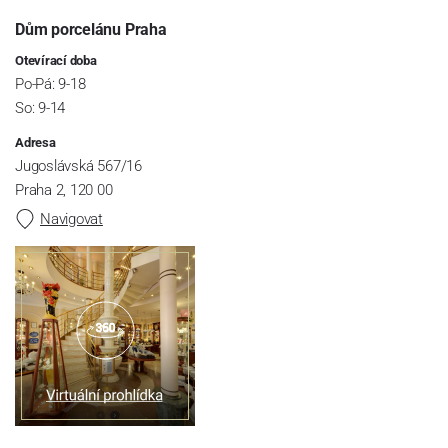
Dům porcelánu Praha
Otevírací doba
Po-Pá: 9-18
So: 9-14
Adresa
Jugoslávská 567/16
Praha 2, 120 00
Navigovat