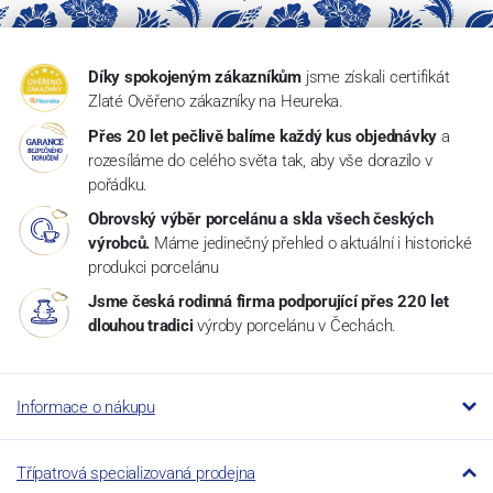
Díky spokojeným zákazníkům
jsme získali certifikát
Zlaté Ověřeno zákazníky na Heureka.
Přes 20 let pečlivě balíme každý kus objednávky
a
rozesíláme do celého světa tak, aby vše dorazilo v
pořádku.
Obrovský výběr porcelánu a skla všech českých
výrobců.
Máme jedinečný přehled o aktuální i historické
produkci porcelánu
Jsme česká rodinná firma podporující přes 220 let
dlouhou tradici
výroby porcelánu v Čechách.
Informace o nákupu
Třípatrová specializovaná prodejna