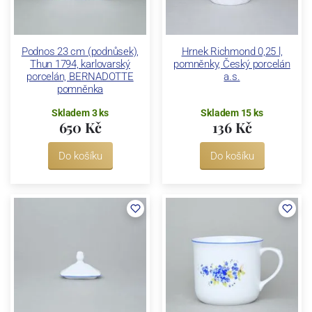
Podnos 23 cm (podnůsek),
Hrnek Richmond 0,25 l,
Thun 1794, karlovarský
pomněnky, Český porcelán
porcelán, BERNADOTTE
a.s.
pomněnka
Skladem 3 ks
Skladem 15 ks
650 Kč
136 Kč
Do košíku
Do košíku