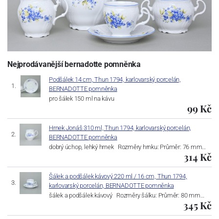
Nejprodávanější bernadotte pomněnka
Podšálek 14 cm, Thun 1794, karlovarský porcelán,
BERNADOTTE pomněnka
pro šálek 150 ml na kávu
99 Kč
Hrnek Jonáš 310 ml, Thun 1794, karlovarský porcelán,
BERNADOTTE pomněnka
dobrý úchop, lehký hrnek Rozměry hrnku: Průměr: 76 mm…
314 Kč
Šálek a podšálek kávový 220 ml / 16 cm, Thun 1794,
karlovarský porcelán, BERNADOTTE pomněnka
šálek a podšálek kávový Rozměry šálku: Průměr: 80 mm…
345 Kč