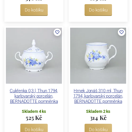
Do košíku
Do košíku
Cukřenka 0,3 l, Thun 1794,
Hrnek Jonáš 310 ml, Thun
karlovarský porcelán,
1794, karlovarský porcelán,
BERNADOTTE pomněnka
BERNADOTTE pomněnka
Skladem 4 ks
Skladem 2 ks
525 Kč
314 Kč
Do košíku
Do košíku