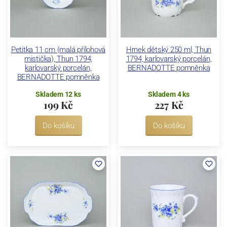
Petitka 11 cm (malá přílohová
Hrnek dětský 250 ml, Thun
mistička), Thun 1794,
1794, karlovarský porcelán,
karlovarský porcelán,
BERNADOTTE pomněnka
BERNADOTTE pomněnka
Skladem 12 ks
Skladem 4 ks
199 Kč
227 Kč
Do košíku
Do košíku