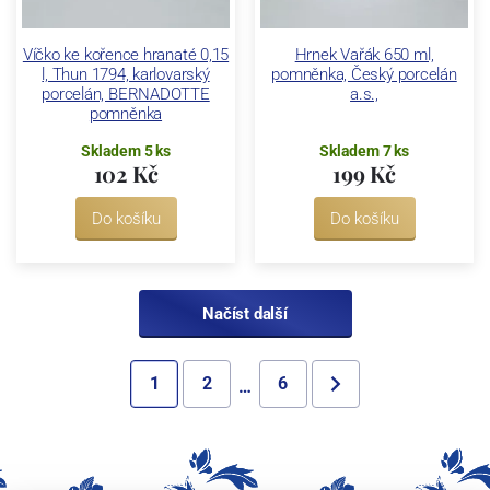
Víčko ke kořence hranaté 0,15
Hrnek Vařák 650 ml,
l, Thun 1794, karlovarský
pomněnka, Český porcelán
porcelán, BERNADOTTE
a.s.,
pomněnka
Skladem 5 ks
Skladem 7 ks
102 Kč
199 Kč
Do košíku
Do košíku
Načíst další
1
2
6
…