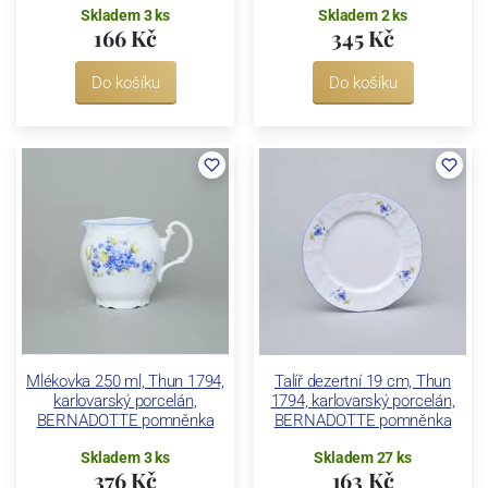
Skladem 3 ks
Skladem 2 ks
166 Kč
345 Kč
Do košíku
Do košíku
Mlékovka 250 ml, Thun 1794,
Talíř dezertní 19 cm, Thun
karlovarský porcelán,
1794, karlovarský porcelán,
BERNADOTTE pomněnka
BERNADOTTE pomněnka
Skladem 3 ks
Skladem 27 ks
376 Kč
163 Kč