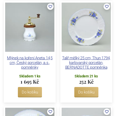
Mlýnek na koření Aneta 14,5
Talíř mělký 25 cm, Thun 1794,
cm, Český porcelán, a.s.,
karlovarský porcelán,
pomněnky
BERNADOTTE pomněnka
Skladem 1 ks
Skladem 21 ks
1 695 Kč
252 Kč
Do košíku
Do košíku