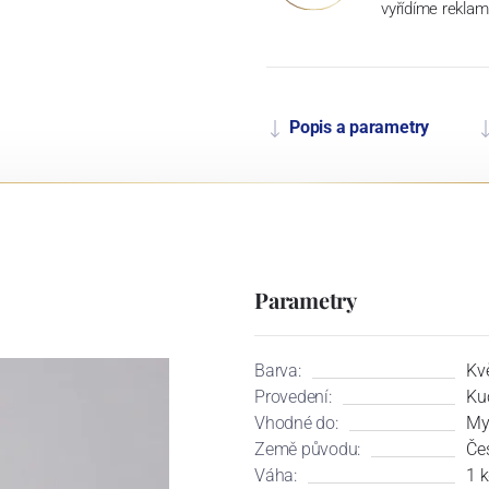
vyřídíme reklam
Popis a parametry
Parametry
Barva:
Kv
Provedení:
Ku
Vhodné do:
My
Země původu:
Če
Váha:
1 