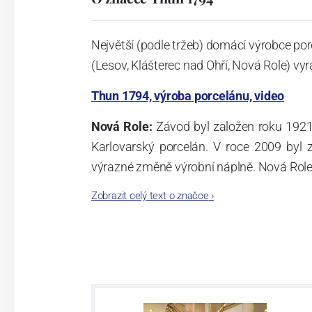
Největší (podle tržeb) domácí výrobce por
(Lesov, Klášterec nad Ohří, Nová Role) vyr
Thun 1794, výroba porcelánu, video
Nová Role:
Závod byl založen roku 1921
Karlovarský porcelán. V roce 2009 byl
výrazné změně výrobní náplně. Nová Role s
jsou umístěny i provoz servis a výroba s
Zobrazit celý text o značce
›
známkám a ve své výrobě navazuje na v
tohoto závodu je 3.500 - 4.000 tun ročně
- isostatické lisy, tlakové lití, glazo
dekorační pec. Závod nabízí své výrobky j
Závod používá ochrannou známku Thun 1