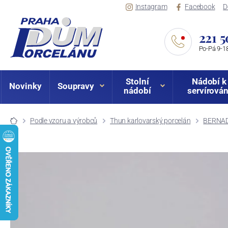
Instagram
Facebook
D
221 5
Po-Pá 9-18
Stolní
Nádobí k
Novinky
Soupravy
nádobí
servírován
Podle vzoru a výrobců
Thun karlovarský porcelán
BERNAD