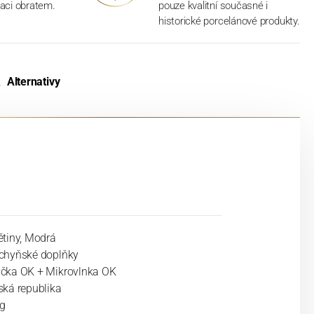
aci obratem.
pouze kvalitní současné i
historické porcelánové produkty.
Alternativy
ětiny, Modrá
chyňské doplňky
čka OK + Mikrovlnka OK
ská republika
kg