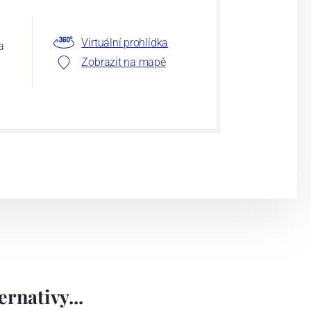
Virtuální prohlídka
a
Zobrazit na mapě
rnativy...