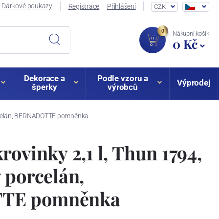
Dárkové poukazy
Registrace
Přihlášení
CZK
0
Nákupní košík
0 Kč
Dekorace a
Podle vzoru a
Výprodej
šperky
výrobců
porcelán, BERNADOTTE pomněnka
rovinky 2,1 l, Thun 1794,
 porcelán,
TE pomněnka