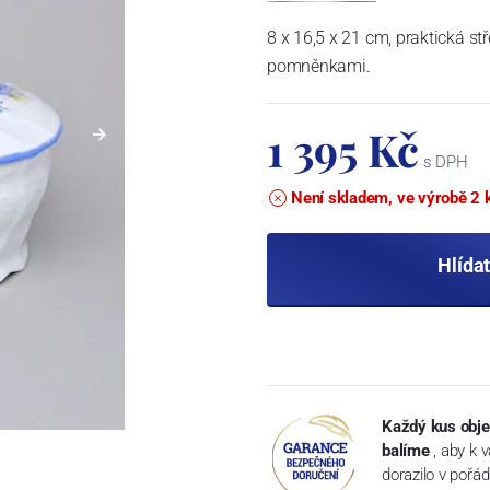
8 x 16,5 x 21 cm, praktická st
pomněnkami.
1 395 Kč
s DPH
Není skladem, ve výrobě 2 
Hlída
Každý kus obje
balíme
, aby k 
dorazilo v pořá