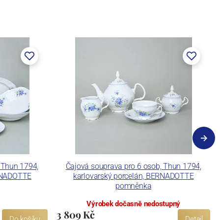
, Thun 1794,
Čajová souprava pro 6 osob, Thun 1794,
ERNADOTTE
karlovarský porcelán, BERNADOTTE
pomněnka
Výrobek dočasně nedostupný
3 809 Kč
Do košíku
Detail