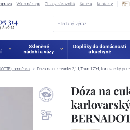
oprava
Vše o nákupu
Ohlasy zákazníků
Kariéra
Kontakty
05 314
, So 9-14
Skleněné
Doplňky do domácnosti
í
nádobí a vázy
a kuchyně
OTTE pomněnka
Dóza na cukrovinky 2,1 l, Thun 1794, karlovarský 
Dóza na cuk
karlovarský
BERNADOT