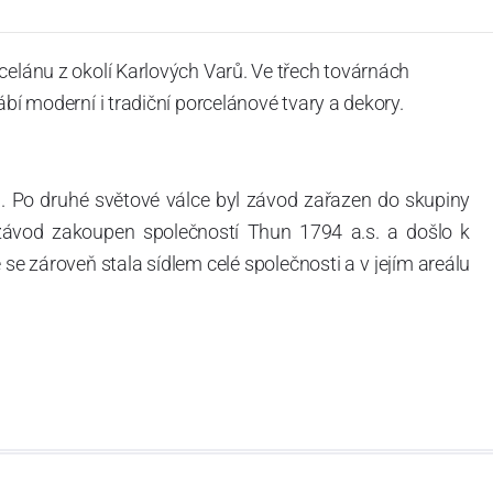
celánu z okolí Karlových Varů. Ve třech továrnách
ábí moderní i tradiční porcelánové tvary a dekory.
. Po druhé světové válce byl závod zařazen do skupiny
 závod zakoupen společností Thun 1794 a.s. a došlo k
e zároveň stala sídlem celé společnosti a v jejím areálu
ítotisku. Thun 1794 a.s. zakoupila i práva k ochranným
íce jak 220-letou tradici výroby porcelánu. Kapacita
, závod je vybaven moderními technologickými zařízeními
vací komplex, rychlovýpalná pec, komorová pec, vtavná
ak v bílém, tak v dekorovaném provedení.
794 a Thun Hotel & Restaurant.