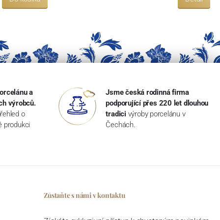
orcelánu a
Jsme česká rodinná firma
ch výrobců.
podporující přes 220 let dlouhou
řehled o
tradici
výroby porcelánu v
ké produkci
Čechách.
Zůstaňte s námi v kontaktu