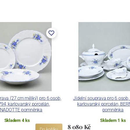
stem Máderem. Po druhé světové válce se továrna stala
lán. V roce 2009 byla zakoupena společností Thun 1794
ických zařízení. Závod je vybaven zařízením na výrobu
 pecemi a vtavnou dekorační pecí. Závod je schopen
 dekoračních technik.
ku LC a Thun Hotel & Restaurant.
rava (27 cm mělký) pro 6 osob,
Jídelní souprava pro 6 osob
94, karlovarský porcelán,
karlovarský porcelán, B
NADOTTE pomněnka
pomněnka
Skladem 4 ks
Skladem 1 ks
8 080 Kč
Do košíku