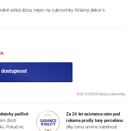
ředně velká dóza, nejen na cukrovinky. Krásný dekor s
ks.
t dostupnost
Kód: th292051doza-cukrovinky
dnávky pečlivě
Za 26 let existence nám pod
vám zboží
rukama prošly tuny porcelánu
,
dku. Pokud ne,
díky tomu umíme nabídnout