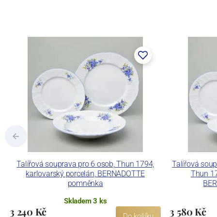
Concordia Lesov byla založena 1888 Ern
součástí společnosti Karlovarský porce
a.s. včetně ochranné známky a technolog
tlakového lití, moderními komorovými
dekorovat své výrobky pomocí klasických
Concordia Lesov používá ochrannou znám
Talířová souprava pro 6 osob, Thun 1794,
Talířová soup
karlovarský porcelán, BERNADOTTE
Thun 17
pomněnka
BER
Skladem 3 ks
3 240 Kč
3 580 Kč
Do košíku