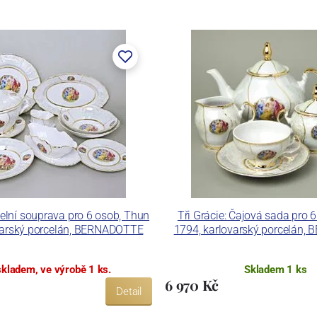
lán. V roce 2009 byla zakoupena společností Thun 1794
ických zařízení. Závod je vybaven zařízením na výrobu
 pecemi a vtavnou dekorační pecí. Závod je schopen
 dekoračních technik.
ku LC a Thun Hotel & Restaurant.
ídelní souprava pro 6 osob, Thun
Tři Grácie: Čajová sada pro 
varský porcelán, BERNADOTTE
1794, karlovarský porcelán
skladem, ve výrobě 1 ks.
Skladem 1 ks
6 970 Kč
Detail