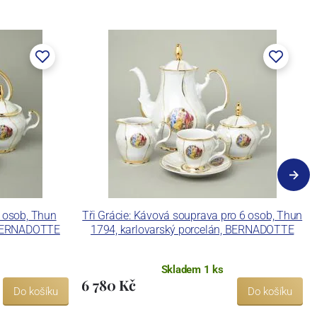
6 osob, Thun
Tři Grácie: Kávová souprava pro 6 osob, Thun
, BERNADOTTE
1794, karlovarský porcelán, BERNADOTTE
Skladem 1 ks
6 780 Kč
Do košíku
Do košíku