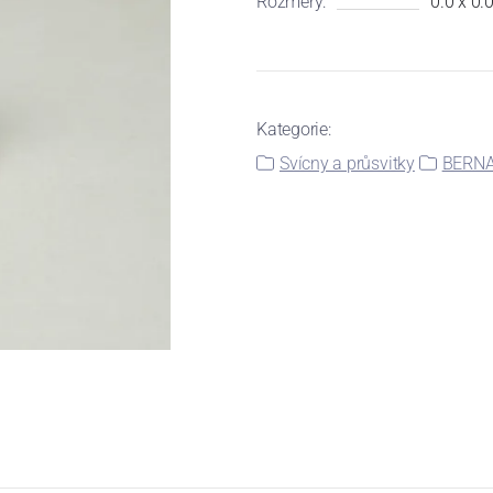
Rozměry:
0.0 x 0.
Kategorie:
Svícny a průsvitky
BERNA