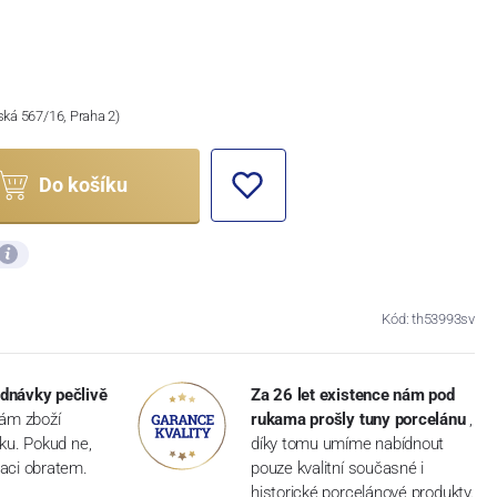
ská 567/16, Praha 2)
Do košíku
Kód: th53993sv
dnávky pečlivě
Za 26 let existence nám pod
vám zboží
rukama prošly tuny porcelánu
,
dku. Pokud ne,
díky tomu umíme nabídnout
aci obratem.
pouze kvalitní současné i
historické porcelánové produkty.