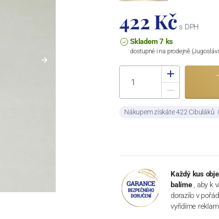
422 Kč
s DPH
Skladem 7 ks
dostupné i na prodejně (Jugosláv
Nákupem získáte 422 Cibuláků
Každý kus obje
balíme
, aby k 
dorazilo v pořá
vyřídíme reklam