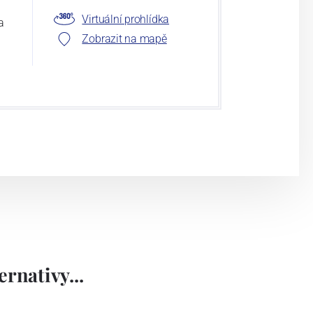
Virtuální prohlídka
a
Zobrazit na mapě
rnativy...