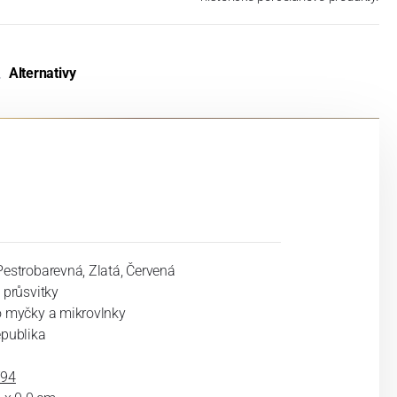
Alternativy
estrobarevná, Zlatá, Červená
 průsvitky
o myčky a mikrovlnky
epublika
794