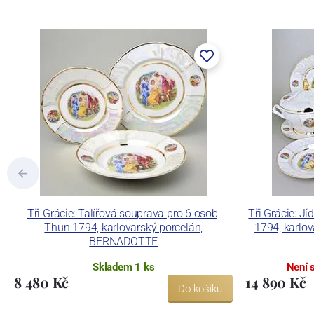
součástí společnosti Karlovarský porce
a.s. včetně ochranné známky a technolog
tlakového lití, moderními komorovými
dekorovat své výrobky pomocí klasických
Concordia Lesov používá ochrannou znám
Tři Grácie: Talířová souprava pro 6 osob,
Tři Grácie: J
Thun 1794, karlovarský porcelán,
1794, karlo
BERNADOTTE
Skladem 1 ks
Není 
8 480 Kč
14 890 Kč
Do košíku