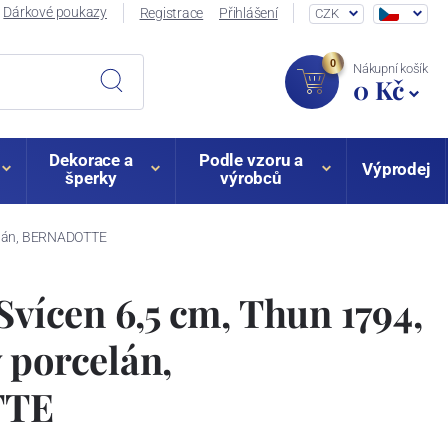
Dárkové poukazy
Registrace
Přihlášení
CZK
0
Nákupní košík
0 Kč
Dekorace a
Podle vzoru a
Výprodej
šperky
výrobců
rcelán, BERNADOTTE
Svícen 6,5 cm, Thun 1794,
 porcelán,
TTE