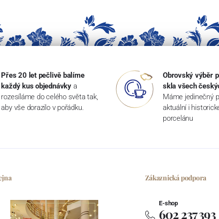
Přes 20 let pečlivě balíme
Obrovský výběr p
každý kus objednávky
a
skla všech český
rozesíláme do celého světa tak,
Máme jedinečný p
aby vše dorazilo v pořádku.
aktuální i historic
porcelánu
ejna
Zákaznická podpora
E-shop
602 237 393