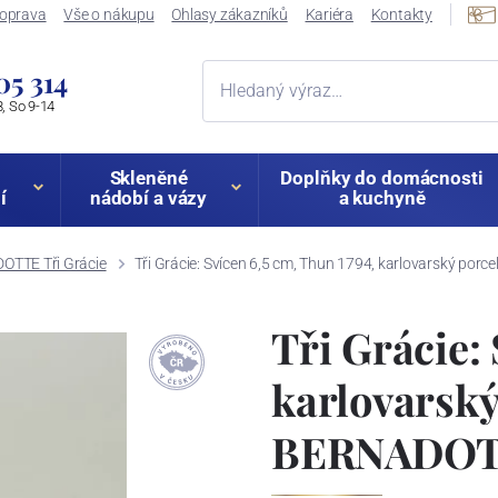
oprava
Vše o nákupu
Ohlasy zákazníků
Kariéra
Kontakty
05 314
, So 9-14
Skleněné
Doplňky do domácnosti
í
nádobí a vázy
a kuchyně
TTE Tři Grácie
Tři Grácie: Svícen 6,5 cm, Thun 1794, karlovarský po
Tři Grácie: 
karlovarský
BERNADO