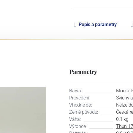
Popis a parametry
Parametry
Barva:
Modrá, P
Provedení:
Svícny a
Vhodné do:
Nelze d
Země původu:
Česká r
Váha:
0.1 kg
Výrobce:
Thun 1