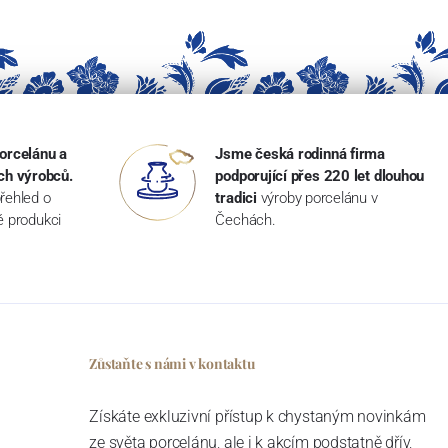
orcelánu a
Jsme česká rodinná firma
ch výrobců.
podporující přes 220 let dlouhou
řehled o
tradici
výroby porcelánu v
ké produkci
Čechách.
Zůstaňte s námi v kontaktu
Získáte exkluzivní přístup k chystaným novinkám
ze světa porcelánu, ale i k akcím podstatně dřív,