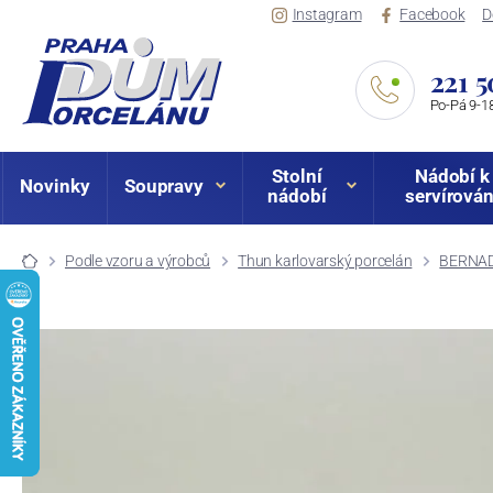
Instagram
Facebook
D
221 5
Po-Pá 9-18
Stolní
Nádobí k
Novinky
Soupravy
nádobí
servírován
Podle vzoru a výrobců
Thun karlovarský porcelán
BERNADO