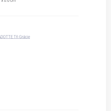
0 x 0.0 cm
DOTTE Tři Grácie