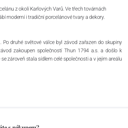
celánu z okolí Karlových Varů. Ve třech továrnách
ábí moderní i tradiční porcelánové tvary a dekory.
. Po druhé světové válce byl závod zařazen do skupiny
 závod zakoupen společností Thun 1794 a.s. a došlo k
e zároveň stala sídlem celé společnosti a v jejím areálu
ítotisku. Thun 1794 a.s. zakoupila i práva k ochranným
íce jak 220-letou tradici výroby porcelánu. Kapacita
, závod je vybaven moderními technologickými zařízeními
vací komplex, rychlovýpalná pec, komorová pec, vtavná
ak v bílém, tak v dekorovaném provedení.
794 a Thun Hotel & Restaurant.
áte s nákupem?