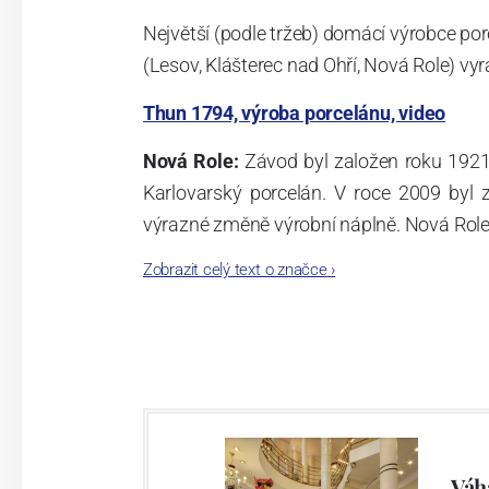
Největší (podle tržeb) domácí výrobce por
(Lesov, Klášterec nad Ohří, Nová Role) vyr
Thun 1794, výroba porcelánu, video
Nová Role:
Závod byl založen roku 1921
Karlovarský porcelán. V roce 2009 byl
výrazné změně výrobní náplně. Nová Role s
jsou umístěny i provoz servis a výroba s
Zobrazit celý text o značce
›
známkám a ve své výrobě navazuje na v
tohoto závodu je 3.500 - 4.000 tun ročně
- isostatické lisy, tlakové lití, glazo
dekorační pec. Závod nabízí své výrobky j
Závod používá ochrannou známku Thun 1
Váh