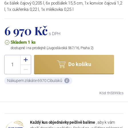
6x šálek čajový 0,205 l, 6x podšálek 15,5 cm, 1x konvice čajová 1,2
l, 1x cukřenka 0,22 l, 1x mlékovka 0,25 l
6 970 Kč
s DPH
Skladem 1 ks
dostupné i na prodejně (Jugoslávská 567/16, Praha 2)
Do košíku
Nákupem získáte 6970 Cibuláků
Kód: th53993cs
Každý kus objednávky pečlivě balíme
, aby k vám