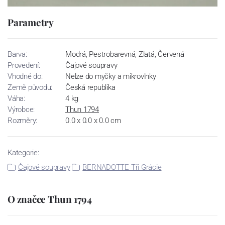
Parametry
Barva:
Modrá, Pestrobarevná, Zlatá, Červená
Provedení:
Čajové soupravy
Vhodné do:
Nelze do myčky a mikrovlnky
Země původu:
Česká republika
Váha:
4 kg
Výrobce:
Thun 1794
Rozměry:
0.0 x 0.0 x 0.0 cm
Kategorie:
Čajové soupravy
BERNADOTTE Tři Grácie
O značce Thun 1794