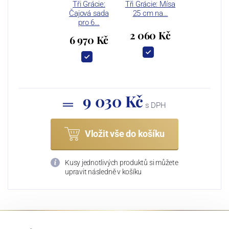
Tři Grácie:
Tři Grácie: Mísa
Čajová sada
25 cm na…
pro 6…
2 060 Kč
6 970 Kč
9 030 Kč
s DPH
Vložit vše do košíku
Kusy jednotlivých produktů si můžete
upravit následně v košíku