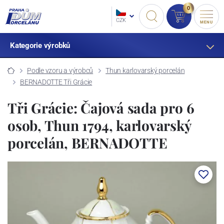
0
CZK
MENU
Kategorie výrobků
Podle vzoru a výrobců
Thun karlovarský porcelán
BERNADOTTE Tři Grácie
Tři Grácie: Čajová sada pro 6
osob, Thun 1794, karlovarský
porcelán, BERNADOTTE