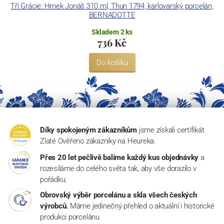
Tři Grácie: Hrnek Jonáš 310 ml, Thun 1794, karlovarský porcelán,
BERNADOTTE
Skladem 2 ks
736 Kč
Do košíku
Díky spokojeným zákazníkům
jsme získali certifikát
Zlaté Ověřeno zákazníky na Heureka.
Přes 20 let pečlivě balíme každý kus objednávky
a
rozesíláme do celého světa tak, aby vše dorazilo v
pořádku.
Obrovský výběr porcelánu a skla všech českých
výrobců.
Máme jedinečný přehled o aktuální i historické
produkci porcelánu