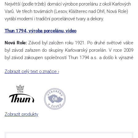
Největší (podle tržeb) domácí výrobce porcelánu z okolí Karlových
Varů. Ve třech továrnách (Lesov, Klášterec nad Ohří, Nová Role)
vyrábí moderní i tradiční porcelánové tvary a dekory.
Thun 1794, výroba porcelánu, video
Nová Role:
Závod byl založen roku 1921. Po druhé světové válce
byl závod zařazen do skupiny Karlovarský porcelán. V roce 2009
byl závod zakoupen společností Thun 1794 a.s. a došlo k výrazné
změně výrobní náplně. Nová Role se zároveň stala sídlem celé
Zobrazit celý text o značce
›
společnosti a v jejím areálu jsou umístěny i provoz servis a výroba
sítotisku. Thun 1794 a.s. zakoupila i práva k ochranným známkám
a ve své výrobě navazuje na více jak 220-letou tradici výroby
porcelánu. Kapacita tohoto závodu je 3.500 - 4.000 tun ročně,
závod je vybaven moderními technologickými zařízeními -
isostatické lisy, tlakové lití, glazovací komplex, rychlovýpalná pec,
Zobrazit produkty
komorová pec, vtavná dekorační pec. Závod nabízí své výrobky jak
v bílém, tak v dekorovaném provedení.
Závod používá ochrannou známku Thun 1794 a Thun Hotel &