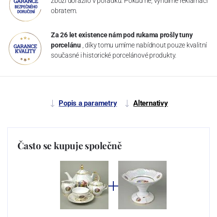
zboží dorazilo v pořádku. Pokud ne, vyřídíme reklamaci
obratem.
Za 26 let existence nám pod rukama prošly tuny
porcelánu
, díky tomu umíme nabídnout pouze kvalitní
současné i historické porcelánové produkty.
Popis a parametry
Alternativy
Často se kupuje společně