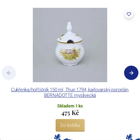
vybaven zařízením na výrobu tlakového lití, moderními komorovými
pecemi a vtavnou dekorační pecí. Závod je schopen dekorovat své
výrobky pomocí klasických dekoračních technik.
Concordia Lesov používá ochrannou známku LC a Thun Hotel &
Restaurant.
Cukřenka/hořčičník 150 ml, Thun 1794, karlovarský porcelán,
BERNADOTTE myslivecká
Skladem 1 ks
475 Kč
Do košíku