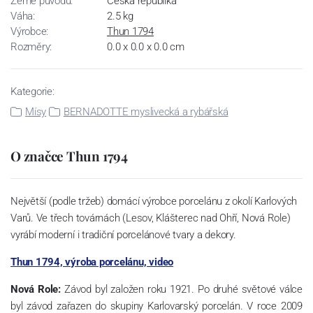
Země původu:
Česká republika
Váha:
2.5 kg
Výrobce:
Thun 1794
Rozměry:
0.0 x 0.0 x 0.0 cm
Kategorie:
Mísy
BERNADOTTE myslivecká a rybářská
O značce Thun 1794
Největší (podle tržeb) domácí výrobce porcelánu z okolí Karlových
Varů. Ve třech továrnách (Lesov, Klášterec nad Ohří, Nová Role)
vyrábí moderní i tradiční porcelánové tvary a dekory.
Thun 1794, výroba porcelánu, video
Nová Role:
Závod byl založen roku 1921. Po druhé světové válce
byl závod zařazen do skupiny Karlovarský porcelán. V roce 2009