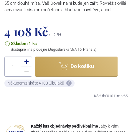
65 cm dlouhá mísa. Váš úlovek na ní bude jen zářit! Rovněž skvělá
servírovací mísa pro početnou a hladovou návštěvu, apod.
4 108 Kč
s DPH
Skladem 1 ks
dostupné i na prodejně (Jugoslávská 567/16, Praha 2)
Do košíku
Nákupem získáte 4108 Cibuláků
Kód: th001011mnr65
Každý kus objednávky pečlivě balíme
, aby k vám