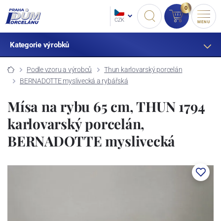
0
CZK
MENU
Kategorie výrobků
Podle vzoru a výrobců
Thun karlovarský porcelán
BERNADOTTE myslivecká a rybářská
Mísa na rybu 65 cm, THUN 1794
karlovarský porcelán,
BERNADOTTE myslivecká