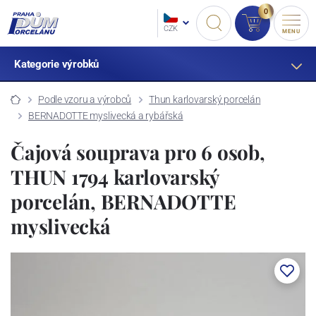
0
CZK
MENU
Kategorie výrobků
Podle vzoru a výrobců
Thun karlovarský porcelán
BERNADOTTE myslivecká a rybářská
Čajová souprava pro 6 osob,
THUN 1794 karlovarský
porcelán, BERNADOTTE
myslivecká