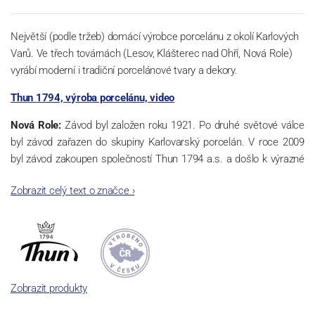
Největší (podle tržeb) domácí výrobce porcelánu z okolí Karlových
Varů. Ve třech továrnách (Lesov, Klášterec nad Ohří, Nová Role)
vyrábí moderní i tradiční porcelánové tvary a dekory.
Thun 1794, výroba porcelánu, video
Nová Role:
Závod byl založen roku 1921. Po druhé světové válce
byl závod zařazen do skupiny Karlovarský porcelán. V roce 2009
byl závod zakoupen společností Thun 1794 a.s. a došlo k výrazné
změně výrobní náplně. Nová Role se zároveň stala sídlem celé
Zobrazit celý text o značce
›
společnosti a v jejím areálu jsou umístěny i provoz servis a výroba
sítotisku. Thun 1794 a.s. zakoupila i práva k ochranným známkám
a ve své výrobě navazuje na více jak 220-letou tradici výroby
porcelánu. Kapacita tohoto závodu je 3.500 - 4.000 tun ročně,
závod je vybaven moderními technologickými zařízeními -
isostatické lisy, tlakové lití, glazovací komplex, rychlovýpalná pec,
Zobrazit produkty
komorová pec, vtavná dekorační pec. Závod nabízí své výrobky jak
v bílém, tak v dekorovaném provedení.