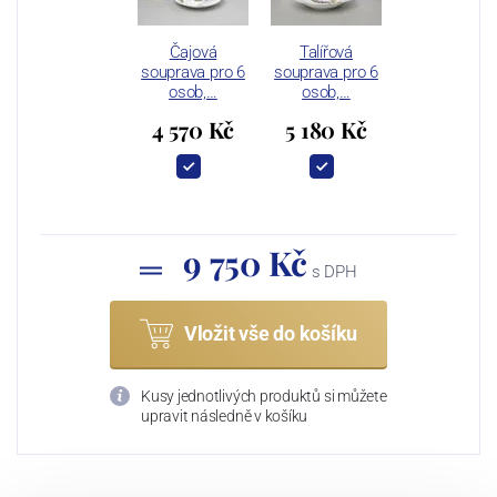
Čajová
Talířová
souprava pro 6
souprava pro 6
osob,…
osob,…
4 570 Kč
5 180 Kč
9 750 Kč
s DPH
Vložit vše do košíku
Kusy jednotlivých produktů si můžete
upravit následně v košíku