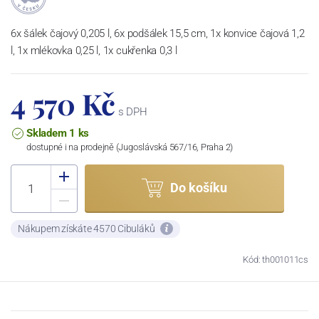
6x šálek čajový 0,205 l, 6x podšálek 15,5 cm, 1x konvice čajová 1,2
l, 1x mlékovka 0,25 l, 1x cukřenka 0,3 l
4 570 Kč
s DPH
Skladem 1 ks
dostupné i na prodejně (Jugoslávská 567/16, Praha 2)
Do košíku
Nákupem získáte 4570 Cibuláků
Kód: th001011cs