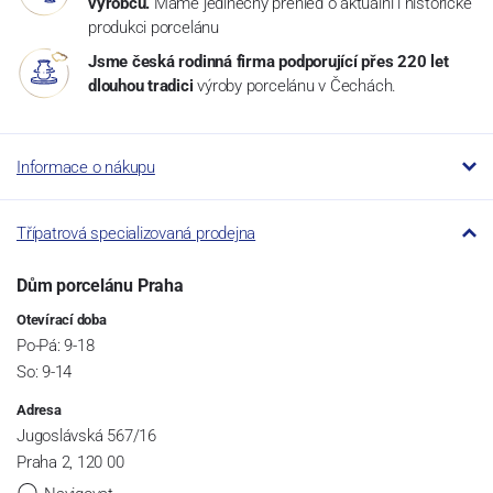
výrobců.
Máme jedinečný přehled o aktuální i historické
produkci porcelánu
Jsme česká rodinná firma podporující přes 220 let
dlouhou tradici
výroby porcelánu v Čechách.
Informace o nákupu
Třípatrová specializovaná prodejna
Dům porcelánu Praha
Otevírací doba
Po-Pá: 9-18
So: 9-14
Adresa
Jugoslávská 567/16
Praha 2, 120 00