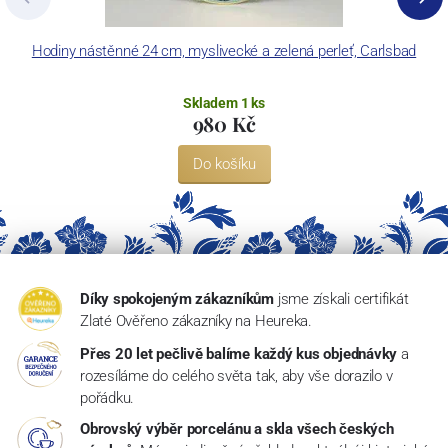
Hodiny nástěnné 24 cm, myslivecké a zelená perleť, Carlsbad
Skladem 1 ks
980 Kč
Do košíku
Díky spokojeným zákazníkům
jsme získali certifikát
Zlaté Ověřeno zákazníky na Heureka.
Přes 20 let pečlivě balíme každý kus objednávky
a
rozesíláme do celého světa tak, aby vše dorazilo v
pořádku.
Obrovský výběr porcelánu a skla všech českých