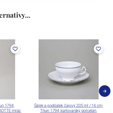
rnativy...
un 1794,
Šálek a podšálek čajový 205 ml / 16 cm,
ADOTTE mráz,
Thun 1794, karlovarský porcelán,