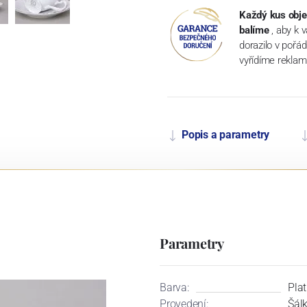
Každý kus obje
balíme
, aby k 
dorazilo v pořá
vyřídíme reklam
Popis a parametry
Parametry
Barva:
Plat
Provedení:
Šál