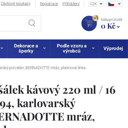
Dárkové poukazy
Registrace
Přihlášení
CZK
0
Nákupní košík
0 Kč
Dekorace a
Podle vzoru a
Výprodej
šperky
výrobců
varský porcelán, BERNADOTTE mráz, platinová linka
šálek kávový 220 ml / 16
94, karlovarský
 BERNADOTTE mráz,