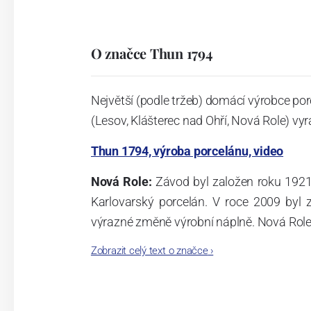
O značce Thun 1794
Největší (podle tržeb) domácí výrobce por
(Lesov, Klášterec nad Ohří, Nová Role) vyr
Thun 1794, výroba porcelánu, video
Nová Role:
Závod byl založen roku 1921
Karlovarský porcelán. V roce 2009 byl
výrazné změně výrobní náplně. Nová Role s
jsou umístěny i provoz servis a výroba s
Zobrazit celý text o značce
›
známkám a ve své výrobě navazuje na v
tohoto závodu je 3.500 - 4.000 tun ročně
- isostatické lisy, tlakové lití, glazo