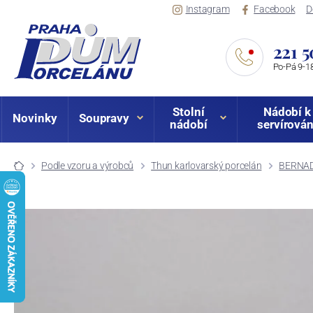
Instagram
Facebook
D
221 5
Po-Pá 9-18
Stolní
Nádobí k
Novinky
Soupravy
nádobí
servírován
Podle vzoru a výrobců
Thun karlovarský porcelán
BERNAD