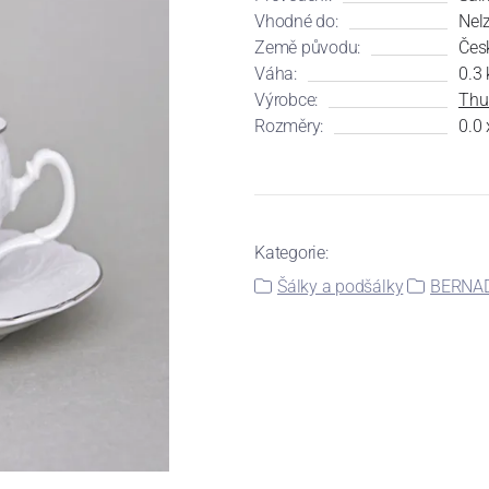
Vhodné do:
Nel
Země původu:
Čes
Váha:
0.3 
Výrobce:
Thu
Rozměry:
0.0 
Kategorie:
Šálky a podšálky
BERNA