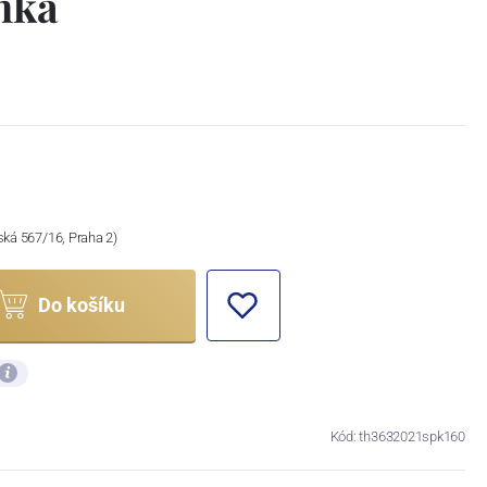
inka
ská 567/16, Praha 2)
Do košíku
Kód: th3632021spk160