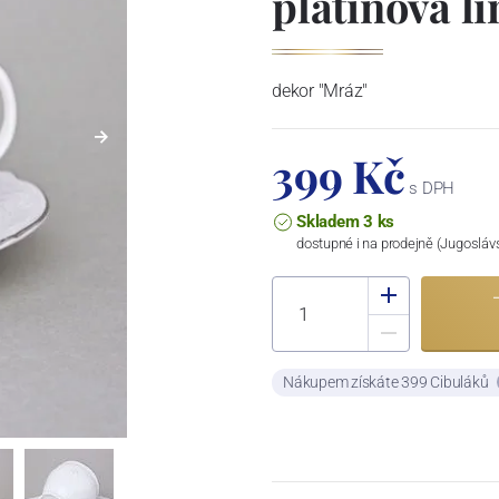
platinová l
dekor "Mráz"
399 Kč
s DPH
Skladem 3 ks
dostupné i na prodejně (Jugosláv
Nákupem získáte 399 Cibuláků