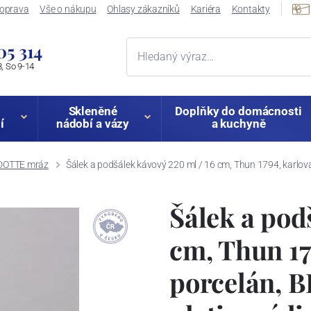
oprava
Vše o nákupu
Ohlasy zákazníků
Kariéra
Kontakty
05 314
, So 9-14
Skleněné
Doplňky do domácnosti
í
nádobí a vázy
a kuchyně
OTTE mráz
Šálek a podšálek kávový 220 ml / 16 cm, Thun 1794, karlo
Šálek a pod
cm, Thun 17
porcelán,