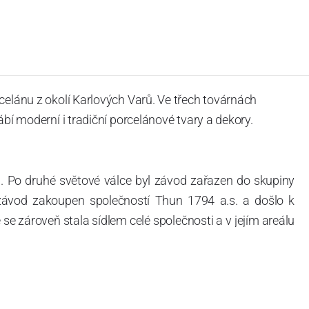
celánu z okolí Karlových Varů. Ve třech továrnách
ábí moderní i tradiční porcelánové tvary a dekory.
. Po druhé světové válce byl závod zařazen do skupiny
 závod zakoupen společností Thun 1794 a.s. a došlo k
e zároveň stala sídlem celé společnosti a v jejím areálu
ítotisku. Thun 1794 a.s. zakoupila i práva k ochranným
íce jak 220-letou tradici výroby porcelánu. Kapacita
, závod je vybaven moderními technologickými zařízeními
vací komplex, rychlovýpalná pec, komorová pec, vtavná