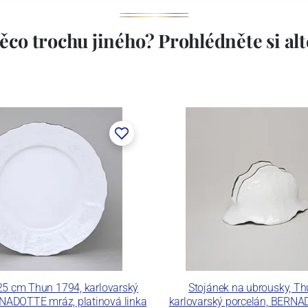
ěco trochu jiného? Prohlédněte si alte
stem Máderem. Po druhé světové válce se továrna stala
lán. V roce 2009 byla zakoupena společností Thun 1794
ických zařízení. Závod je vybaven zařízením na výrobu
 pecemi a vtavnou dekorační pecí. Závod je schopen
 dekoračních technik.
ku LC a Thun Hotel & Restaurant.
 25 cm Thun 1794, karlovarský
Stojánek na ubrousky, Th
NADOTTE mráz, platinová linka
karlovarský porcelán, BERN