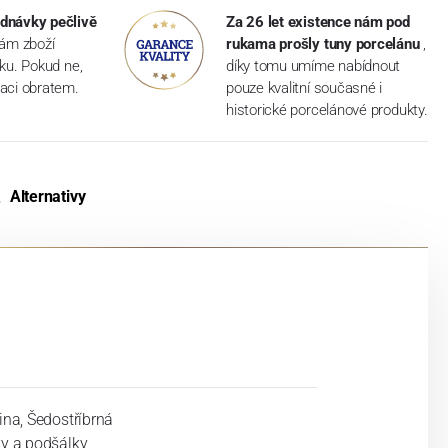
dnávky pečlivě
Za 26 let existence nám pod
vám zboží
rukama prošly tuny porcelánu
,
dku. Pokud ne,
díky tomu umíme nabídnout
aci obratem.
pouze kvalitní současné i
historické porcelánové produkty.
Alternativy
ina, Šedostříbrná
ky a podšálky