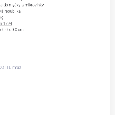
ze do myčky a mikrovlnky
ká republika
kg
n 1794
x 0.0 x 0.0 cm
DOTTE mráz