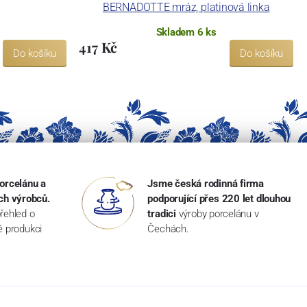
BERNADOTTE mráz, platinová linka
Skladem 6 ks
417 Kč
Do košíku
Do košíku
orcelánu a
Jsme česká rodinná firma
ch výrobců.
podporující přes 220 let dlouhou
řehled o
tradici
výroby porcelánu v
ké produkci
Čechách.