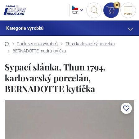
0
CZK
MENU
Kategorie výrobků
Podle vzoru a výrobců
Thun karlovarský porcelán
BERNADOTTE modrá kytička
Sypací slánka, Thun 1794,
karlovarský porcelán,
BERNADOTTE kytička