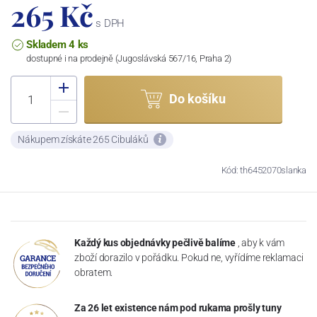
265 Kč
s DPH
Skladem 4 ks
dostupné i na prodejně (Jugoslávská 567/16, Praha 2)
Do košíku
Nákupem získáte 265 Cibuláků
Kód: th6452070slanka
Každý kus objednávky pečlivě balíme
, aby k vám
zboží dorazilo v pořádku. Pokud ne, vyřídíme reklamaci
obratem.
Za 26 let existence nám pod rukama prošly tuny