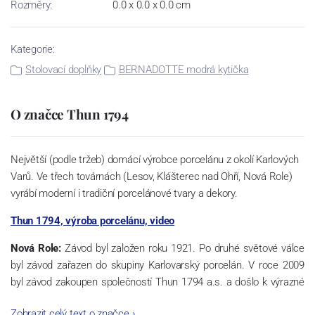
Rozměry:
0.0 x 0.0 x 0.0 cm
Kategorie:
Stolovací doplňky
BERNADOTTE modrá kytička
O značce Thun 1794
Největší (podle tržeb) domácí výrobce porcelánu z okolí Karlových
Varů. Ve třech továrnách (Lesov, Klášterec nad Ohří, Nová Role)
vyrábí moderní i tradiční porcelánové tvary a dekory.
Thun 1794, výroba porcelánu, video
Nová Role:
Závod byl založen roku 1921. Po druhé světové válce
byl závod zařazen do skupiny Karlovarský porcelán. V roce 2009
byl závod zakoupen společností Thun 1794 a.s. a došlo k výrazné
změně výrobní náplně. Nová Role se zároveň stala sídlem celé
Zobrazit celý text o značce
›