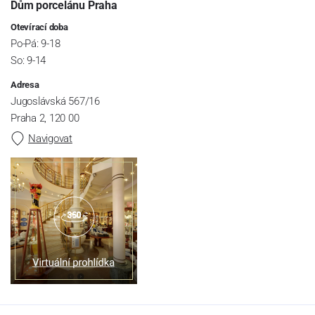
Dům porcelánu Praha
Otevírací doba
Po-Pá: 9-18
So: 9-14
Adresa
Jugoslávská 567/16
Praha 2, 120 00
Navigovat