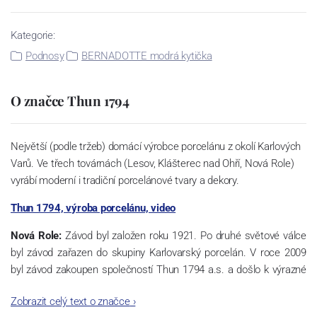
Kategorie:
Podnosy
BERNADOTTE modrá kytička
O značce Thun 1794
Největší (podle tržeb) domácí výrobce porcelánu z okolí Karlových
Varů. Ve třech továrnách (Lesov, Klášterec nad Ohří, Nová Role)
vyrábí moderní i tradiční porcelánové tvary a dekory.
Thun 1794, výroba porcelánu, video
Nová Role:
Závod byl založen roku 1921. Po druhé světové válce
byl závod zařazen do skupiny Karlovarský porcelán. V roce 2009
byl závod zakoupen společností Thun 1794 a.s. a došlo k výrazné
změně výrobní náplně. Nová Role se zároveň stala sídlem celé
Zobrazit celý text o značce
›
společnosti a v jejím areálu jsou umístěny i provoz servis a výroba