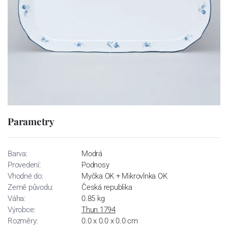
Parametry
Barva:
Modrá
Provedení:
Podnosy
Vhodné do:
Myčka OK + Mikrovlnka OK
Země původu:
Česká republika
Váha:
0.85 kg
Výrobce:
Thun 1794
Rozměry:
0.0 x 0.0 x 0.0 cm