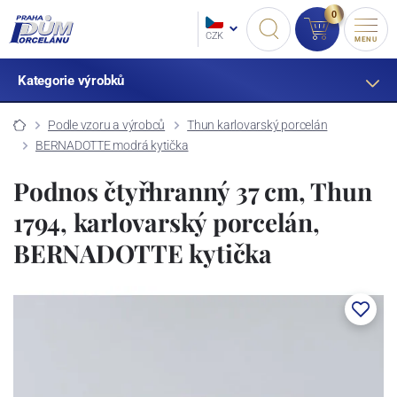
0
CZK
MENU
Kategorie výrobků
Podle vzoru a výrobců
Thun karlovarský porcelán
BERNADOTTE modrá kytička
Podnos čtyřhranný 37 cm, Thun
1794, karlovarský porcelán,
BERNADOTTE kytička