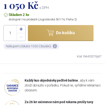
1 050 Kč
s DPH
Skladem 2 ks
dostupné i na prodejně (Jugoslávská 567/16, Praha 2)
Do košíku
Nákupem získáte 1050 Cibuláků
Kód: th6452070p37
Každý kus objednávky pečlivě balíme
, aby k vám
zboží dorazilo v pořádku. Pokud ne, vyřídíme reklamaci
obratem.
Za 26 let existence nám pod rukama prošly tuny