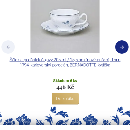
Concordia Lesov používá ochrannou známku LC a Thun Hotel &
Restaurant.
Šálek a podšálek čajový 205 ml / 15,5 cm (nové ouško), Thun
1794, karlovarský porcelán, BERNADOTTE kytička
Skladem 6 ks
446 Kč
Do košíku