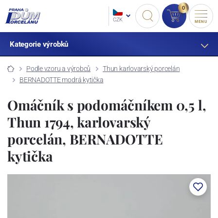
0
CZK
MENU
Kategorie výrobků
Podle vzoru a výrobců
Thun karlovarský porcelán
BERNADOTTE modrá kytička
Omáčník s podomáčníkem 0,5 l,
Thun 1794, karlovarský
porcelán, BERNADOTTE
kytička