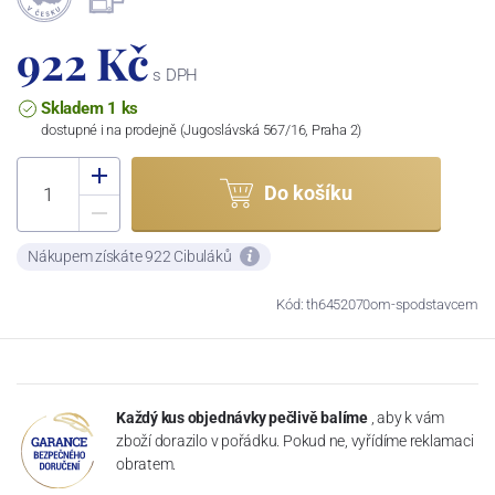
922 Kč
s DPH
Skladem 1 ks
dostupné i na prodejně (Jugoslávská 567/16, Praha 2)
Do košíku
Nákupem získáte 922 Cibuláků
Kód: th6452070om-spodstavcem
Každý kus objednávky pečlivě balíme
, aby k vám
zboží dorazilo v pořádku. Pokud ne, vyřídíme reklamaci
obratem.