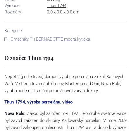
Výrobce:
Thun 1794
Rozměry:
0.0 x 0.0 x 0.0 cm
Kategorie:
Omáčníky
BERNADOTTE modrá kytička
O značce Thun 1794
Největší (podle tržeb) domácí výrobce porcelánu z okolí Karlových
Varů. Ve třech továrnách (Lesov, Klášterec nad Ohří, Nová Role)
vyrábí moderní i tradiční porcelánové tvary a dekory.
Thun 1794, výroba porcelánu, video
Nová Role:
Závod byl založen roku 1921. Po druhé světové válce
byl závod zařazen do skupiny Karlovarský porcelán. V roce 2009
byl závod zakoupen společností Thun 1794 a.s. a došlo k výrazné