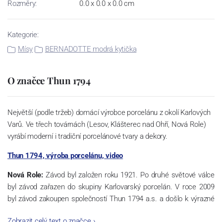
Rozměry:
0.0 x 0.0 x 0.0 cm
Kategorie:
Mísy
BERNADOTTE modrá kytička
O značce Thun 1794
Největší (podle tržeb) domácí výrobce porcelánu z okolí Karlových
Varů. Ve třech továrnách (Lesov, Klášterec nad Ohří, Nová Role)
vyrábí moderní i tradiční porcelánové tvary a dekory.
Thun 1794, výroba porcelánu, video
Nová Role:
Závod byl založen roku 1921. Po druhé světové válce
byl závod zařazen do skupiny Karlovarský porcelán. V roce 2009
byl závod zakoupen společností Thun 1794 a.s. a došlo k výrazné
změně výrobní náplně. Nová Role se zároveň stala sídlem celé
Zobrazit celý text o značce
›