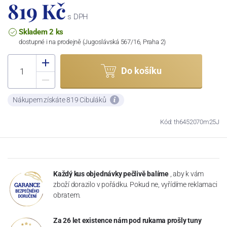
819 Kč
s DPH
Skladem 2 ks
dostupné i na prodejně (Jugoslávská 567/16, Praha 2)
Do košíku
Nákupem získáte 819 Cibuláků
Kód: th6452070m25J
Každý kus objednávky pečlivě balíme
, aby k vám
zboží dorazilo v pořádku. Pokud ne, vyřídíme reklamaci
obratem.
Za 26 let existence nám pod rukama prošly tuny