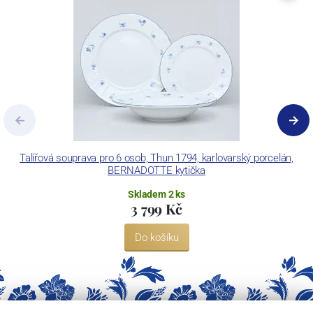
Concordia Lesov používá ochrannou známku LC a Thun Hotel &
Restaurant.
Talířová souprava pro 6 osob, Thun 1794, karlovarský porcelán,
BERNADOTTE kytička
Skladem 2 ks
3 799 Kč
Do košíku