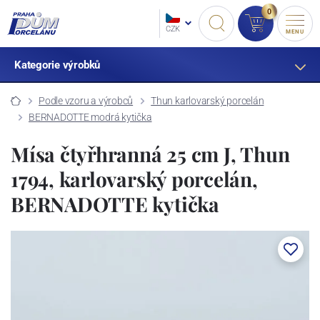
0
CZK
MENU
Kategorie výrobků
Podle vzoru a výrobců
Thun karlovarský porcelán
BERNADOTTE modrá kytička
Mísa čtyřhranná 25 cm J, Thun
1794, karlovarský porcelán,
BERNADOTTE kytička