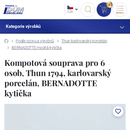
0
CZK
MENU
Kategorie výrobků
Podle vzoru a výrobců
Thun karlovarský porcelán
BERNADOTTE modrá kytička
Kompotová souprava pro 6
osob, Thun 1794, karlovarský
porcelán, BERNADOTTE
kytička