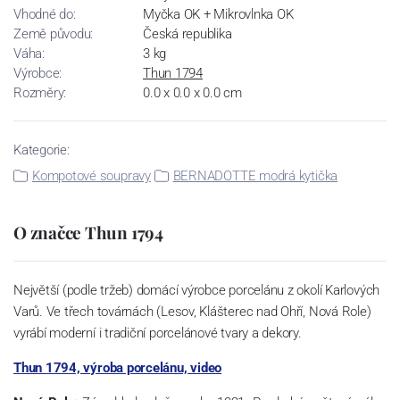
Vhodné do:
Myčka OK + Mikrovlnka OK
Země původu:
Česká republika
Váha:
3 kg
Výrobce:
Thun 1794
Rozměry:
0.0 x 0.0 x 0.0 cm
Kategorie:
Kompotové soupravy
BERNADOTTE modrá kytička
O značce Thun 1794
Největší (podle tržeb) domácí výrobce porcelánu z okolí Karlových
Varů. Ve třech továrnách (Lesov, Klášterec nad Ohří, Nová Role)
vyrábí moderní i tradiční porcelánové tvary a dekory.
Thun 1794, výroba porcelánu, video