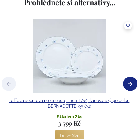
Prohlédněte si alternativy...
včetně ochranné známky a technologických zařízení. Závod je
vybaven zařízením na výrobu tlakového lití, moderními komorovými
pecemi a vtavnou dekorační pecí. Závod je schopen dekorovat své
výrobky pomocí klasických dekoračních technik.
Concordia Lesov používá ochrannou známku LC a Thun Hotel &
Restaurant.
Talířová souprava pro 6 osob, Thun 1794, karlovarský porcelán,
BERNADOTTE kytička
Skladem 2 ks
3 799 Kč
Do košíku