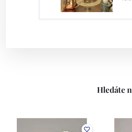
jako druhá nejstarší továrna v Čechách.V
nově vybudovaných prostor, ve který
technologickými zařízeními jako jsou tl
disponuje velmi silným dekoračním odděl
dostupné druhy dekorace: sítotiskové de
využitím drahých kovů nebo barev, stříkán
Závod používá ochrannou známku Thun 
Lesov:
Hledáte n
Concordia Lesov byla založena 1888 Ern
součástí společnosti Karlovarský porce
a.s. včetně ochranné známky a technolog
tlakového lití, moderními komorovými