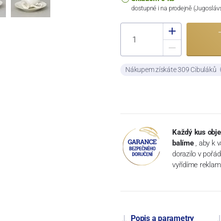
dostupné i na prodejně (Jugosláv
Nákupem získáte 309 Cibuláků
Každý kus obje
balíme
, aby k 
dorazilo v pořá
vyřídíme reklam
Popis a parametry