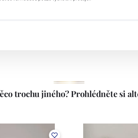
 70. letech minulého století byla továrna přemístěna do
ch se nachází dodnes. Závod je vybaven moderními
akové lití, dvě komorové pece, dvě vtavné pece. Závod
ením, které je schopno aplikovat na bílý střep veškeré
kory, vtavné i naglazurové dekory, malírenské dekory s
í. Závod v Klášterci má kapacitu cca 1.000 tun ročně.
1794.
ěco trochu jiného? Prohlédněte si alte
stem Máderem. Po druhé světové válce se továrna stala
lán. V roce 2009 byla zakoupena společností Thun 1794
ických zařízení. Závod je vybaven zařízením na výrobu
 pecemi a vtavnou dekorační pecí. Závod je schopen