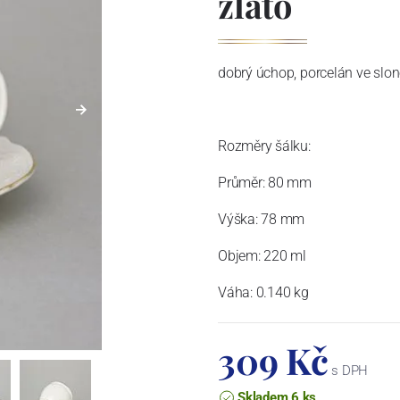
zlato
dobrý úchop, porcelán ve slon
Rozměry šálku:
Průměr:
80 mm
Výška:
78 mm
Objem:
220 ml
Váha:
0.140 kg
309 Kč
s DPH
Skladem 6 ks