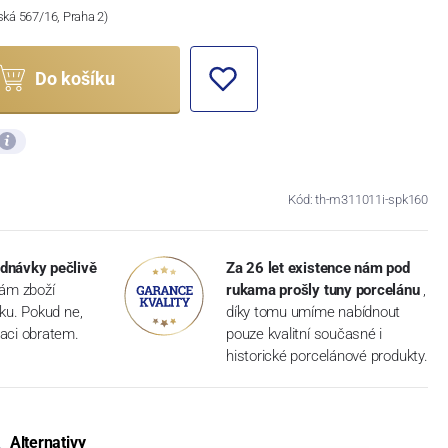
ská 567/16, Praha 2)
Do košíku
Kód: th-m311011i-spk160
dnávky pečlivě
Za 26 let existence nám pod
vám zboží
rukama prošly tuny porcelánu
,
dku. Pokud ne,
díky tomu umíme nabídnout
aci obratem.
pouze kvalitní současné i
historické porcelánové produkty.
Alternativy