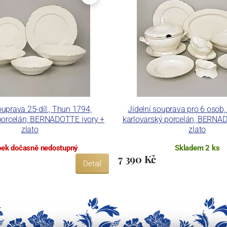
 dekoračních technik.
ku LC a Thun Hotel & Restaurant.
ouprava 25-díl., Thun 1794,
Jídelní souprava pro 6 osob
porcelán, BERNADOTTE ivory +
karlovarský porcelán, BERNA
zlato
zlato
ek dočasně nedostupný
Skladem 2 ks
7 390 Kč
Detail