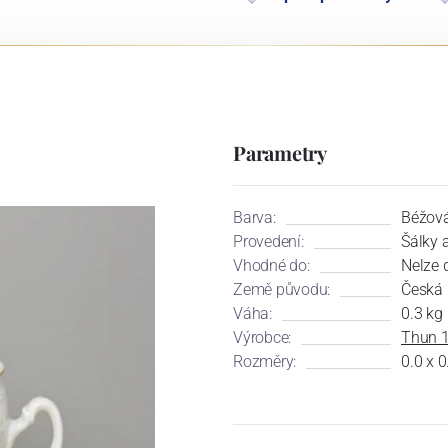
Parametry
Barva:
Béžová 
Provedení:
Šálky 
Vhodné do:
Nelze 
Země původu:
Česká 
Váha:
0.3 kg
Výrobce:
Thun 
Rozměry:
0.0 x 0