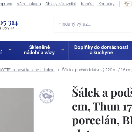
oprava
Vše o nákupu
Ohlasy zákazníků
Kariéra
Kontakty
05 314
, So 9-14
Skleněné
Doplňky do domácnosti
í
nádobí a vázy
a kuchyně
TTE slonová kost se zl. linkou
Šálek a podšálek kávový 220 ml / 16 cm
Šálek a pod
cm, Thun 17
porcelán, 