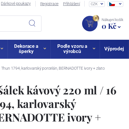
Dárkové poukazy
Registrace
Přihlášení
CZK
0
Nákupní košík
0 Kč
Dekorace a
Podle vzoru a
Výprodej
šperky
výrobců
, Thun 1794, karlovarský porcelán, BERNADOTTE ivory + zlato
šálek kávový 220 ml / 16
94, karlovarský
BERNADOTTE ivory +