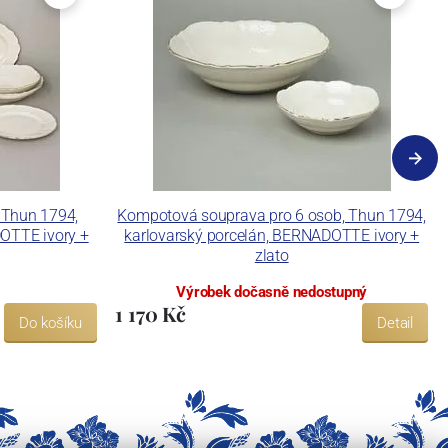
, Thun 1794,
Kompotová souprava pro 6 osob, Thun 1794,
DOTTE ivory +
karlovarský porcelán, BERNADOTTE ivory +
zlato
Výrobek dočasně nedostupný
1 170 Kč
Do košíku
Detail