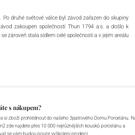
. Po druhé světové válce byl závod zařazen do skupiny
 závod zakoupen společností Thun 1794 a.s. a došlo k
e zároveň stala sídlem celé společnosti a v jejím areálu
ítotisku. Thun 1794 a.s. zakoupila i práva k ochranným
íce jak 220-letou tradici výroby porcelánu. Kapacita
, závod je vybaven moderními technologickými zařízeními
vací komplex, rychlovýpalná pec, komorová pec, vtavná
ak v bílém, tak v dekorovaném provedení.
794 a Thun Hotel & Restaurant.
áte s nákupem?
ďte si zboží prohlédnout do našeho 3patrového Domu Porcelánu. N
m2 zde najdete přes 10 000 nejrůznějších kousků porcelánu a
4 hrabětem Františkem Josefem Thunem a J.N. Weberem,
vat se vám budou pouze vyškolení prodejci.