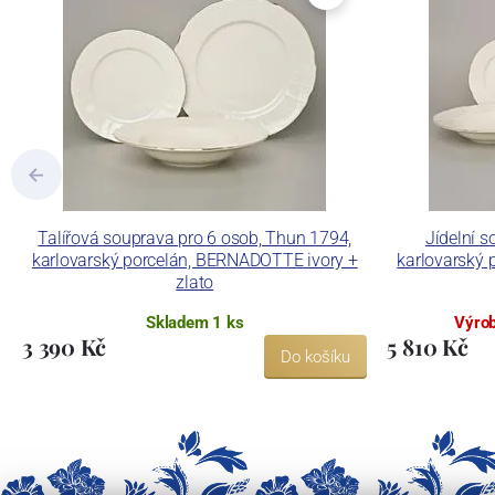
dekorovat své výrobky pomocí klasických
Concordia Lesov používá ochrannou znám
Talířová souprava pro 6 osob, Thun 1794,
Jídelní s
karlovarský porcelán, BERNADOTTE ivory +
karlovarský 
zlato
Skladem 1 ks
Výrob
3 390 Kč
5 810 Kč
Do košíku