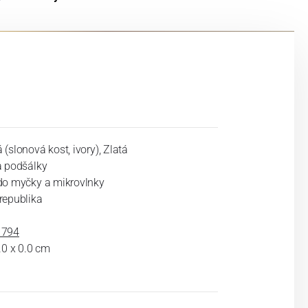
(slonová kost, ivory), Zlatá
a podšálky
do myčky a mikrovlnky
republika
1794
.0 x 0.0 cm