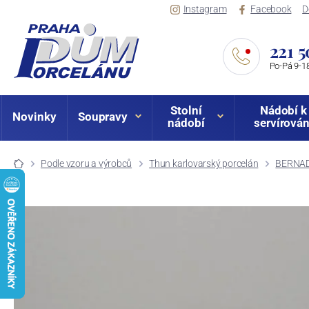
Instagram
Facebook
D
221 5
Po-Pá 9-18
Stolní
Nádobí k
Novinky
Soupravy
nádobí
servírován
Podle vzoru a výrobců
Thun karlovarský porcelán
BERNADO