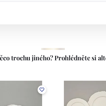
akové lití, dvě komorové pece, dvě vtavné pece. Závod
ením, které je schopno aplikovat na bílý střep veškeré
kory, vtavné i naglazurové dekory, malírenské dekory s
í. Závod v Klášterci má kapacitu cca 1.000 tun ročně.
1794.
ěco trochu jiného? Prohlédněte si alte
stem Máderem. Po druhé světové válce se továrna stala
lán. V roce 2009 byla zakoupena společností Thun 1794
ických zařízení. Závod je vybaven zařízením na výrobu
 pecemi a vtavnou dekorační pecí. Závod je schopen
 dekoračních technik.
ku LC a Thun Hotel & Restaurant.