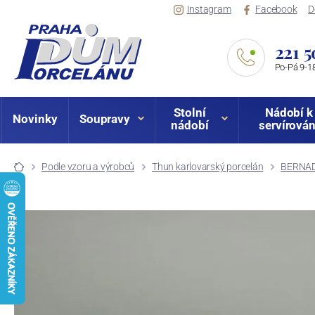
Instagram
Facebook
D
221 5
Po-Pá 9-18
Stolní
Nádobí k
Novinky
Soupravy
nádobí
servírován
Podle vzoru a výrobců
Thun karlovarský porcelán
BERNADO