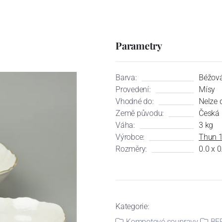
Parametry
Barva:
Béžová 
Provedení:
Mísy
Vhodné do:
Nelze 
Země původu:
Česká 
Váha:
3 kg
Výrobce:
Thun 
Rozměry:
0.0 x 0
Kategorie:
Kompotové soupravy
BER