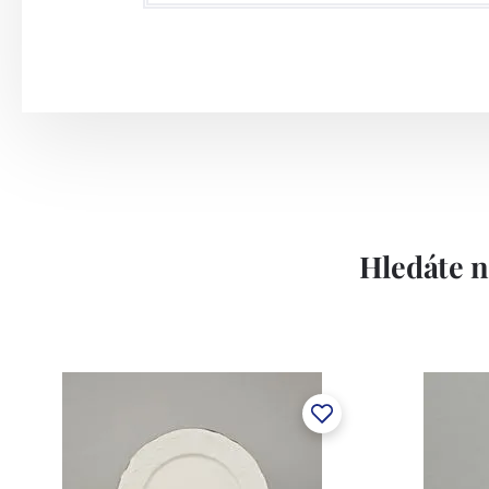
technologickými zařízeními jako jsou tl
disponuje velmi silným dekoračním odděl
dostupné druhy dekorace: sítotiskové de
využitím drahých kovů nebo barev, stříkán
Závod používá ochrannou známku Thun 
Lesov:
Hledáte n
Concordia Lesov byla založena 1888 Ern
součástí společnosti Karlovarský porce
a.s. včetně ochranné známky a technolog
tlakového lití, moderními komorovými
dekorovat své výrobky pomocí klasických
Concordia Lesov používá ochrannou znám