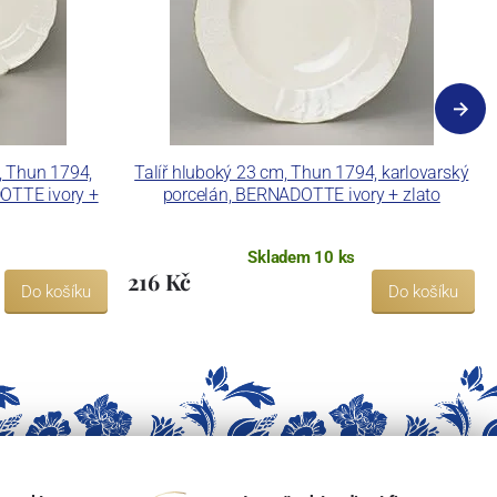
, Thun 1794,
Talíř hluboký 23 cm, Thun 1794, karlovarský
DOTTE ivory +
porcelán, BERNADOTTE ivory + zlato
Skladem 10 ks
216 Kč
Do košíku
Do košíku