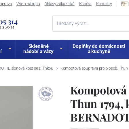
oprava
Vše o nákupu
Ohlasy zákazníků
Kariéra
Kontakty
05 314
, So 9-14
Skleněné
Doplňky do domácnosti
í
nádobí a vázy
a kuchyně
TTE slonová kost se zl. linkou
Kompotová souprava pro 6 osob, Thun 1
Kompotová 
Thun 1794, 
BERNADOTTE