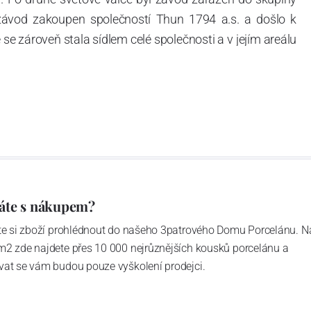
 závod zakoupen společností Thun 1794 a.s. a došlo k
e zároveň stala sídlem celé společnosti a v jejím areálu
ítotisku. Thun 1794 a.s. zakoupila i práva k ochranným
íce jak 220-letou tradici výroby porcelánu. Kapacita
, závod je vybaven moderními technologickými zařízeními
vací komplex, rychlovýpalná pec, komorová pec, vtavná
ak v bílém, tak v dekorovaném provedení.
794 a Thun Hotel & Restaurant.
áte s nákupem?
ďte si zboží prohlédnout do našeho 3patrového Domu Porcelánu. N
m2 zde najdete přes 10 000 nejrůznějších kousků porcelánu a
4 hrabětem Františkem Josefem Thunem a J.N. Weberem,
vat se vám budou pouze vyškolení prodejci.
 70. letech minulého století byla továrna přemístěna do
ch se nachází dodnes. Závod je vybaven moderními