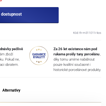
t dostupnost
Kód: th-m311011i-kos
dnávky pečlivě
Za 26 let existence nám pod
vám zboží
rukama prošly tuny porcelánu
,
dku. Pokud ne,
díky tomu umíme nabídnout
aci obratem.
pouze kvalitní současné i
historické porcelánové produkty.
Alternativy