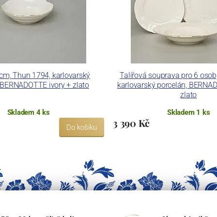
cm, Thun 1794, karlovarský
Talířová souprava pro 6 osob
 BERNADOTTE ivory + zlato
karlovarský porcelán, BERNA
zlato
Skladem 4 ks
Skladem 1 ks
3 390 Kč
Do košíku