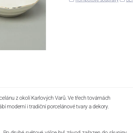
celánu z okolí Karlových Varů. Ve třech továrnách
ábí moderní i tradiční porcelánové tvary a dekory.
. Po druhé světové válce byl závod zařazen do skupiny