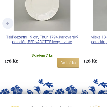
Talíř dezertní 19 cm, Thun 1794, karlovarský
Miska 13 
porcelán, BERNADOTTE ivory + zlato
porcelán,
Skladem 7 ks
176 Kč
126 Kč
Do košíku