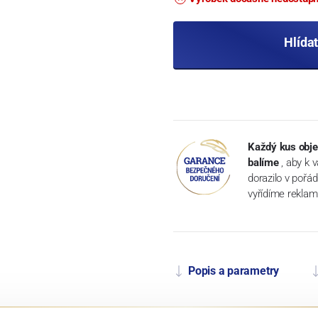
Hlída
Každý kus obje
balíme
, aby k 
dorazilo v pořá
vyřídíme reklam
Popis a parametry