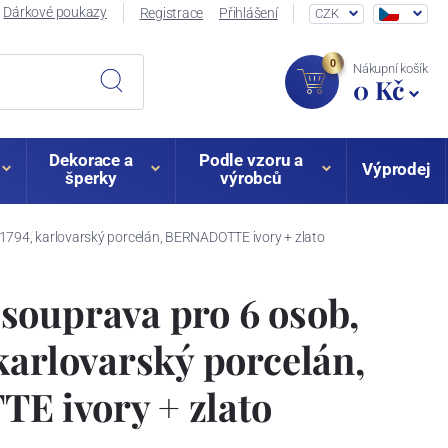
Dárkové poukazy
Registrace
Přihlášení
CZK
0
Nákupní košík
0 Kč
Dekorace a
Podle vzoru a
Výprodej
šperky
výrobců
794, karlovarský porcelán, BERNADOTTE ivory + zlato
souprava pro 6 osob,
karlovarský porcelán,
 ivory + zlato