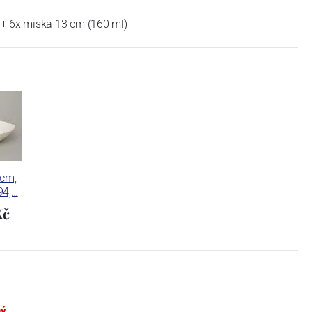
 + 6x miska 13 cm (160 ml)
 cm,
94,…
Kč
ný