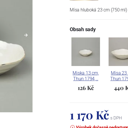
Mísa hluboká 23 cm (750 ml)
Obsah sady
Miska 13 cm,
Mísa 23
Thun 1794,…
Thun 17
126 Kč
440 
1 170 Kč
s DPH
Výrobek dočasně nedostup