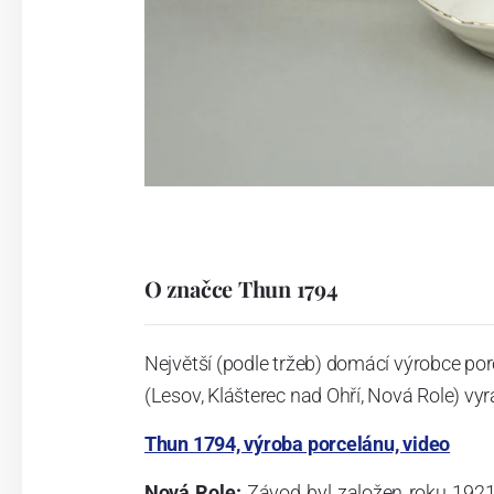
O značce Thun 1794
Největší (podle tržeb) domácí výrobce por
(Lesov, Klášterec nad Ohří, Nová Role) vyr
Thun 1794, výroba porcelánu, video
Nová Role:
Závod byl založen roku 1921