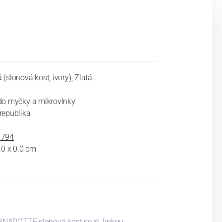
(slonová kost, ivory), Zlatá
do myčky a mikrovlnky
republika
1794
.0 x 0.0 cm
NADOTTE slonová kost se zl. linkou