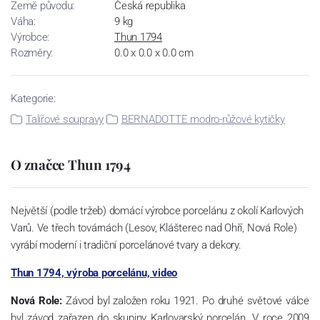
Země původu:
Česká republika
Váha:
9 kg
Výrobce:
Thun 1794
Rozměry:
0.0 x 0.0 x 0.0 cm
Kategorie:
Talířové soupravy
BERNADOTTE modro-růžové kytičky
O značce Thun 1794
Největší (podle tržeb) domácí výrobce porcelánu z okolí Karlových
Varů. Ve třech továrnách (Lesov, Klášterec nad Ohří, Nová Role)
vyrábí moderní i tradiční porcelánové tvary a dekory.
Thun 1794, výroba porcelánu, video
Nová Role:
Závod byl založen roku 1921. Po druhé světové válce
byl závod zařazen do skupiny Karlovarský porcelán. V roce 2009