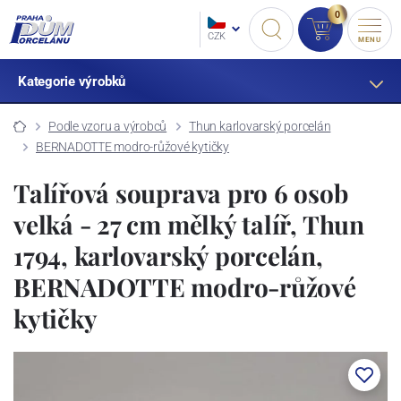
0
CZK
MENU
Kategorie výrobků
Podle vzoru a výrobců
Thun karlovarský porcelán
BERNADOTTE modro-růžové kytičky
Talířová souprava pro 6 osob
velká - 27 cm mělký talíř, Thun
1794, karlovarský porcelán,
BERNADOTTE modro-růžové
kytičky