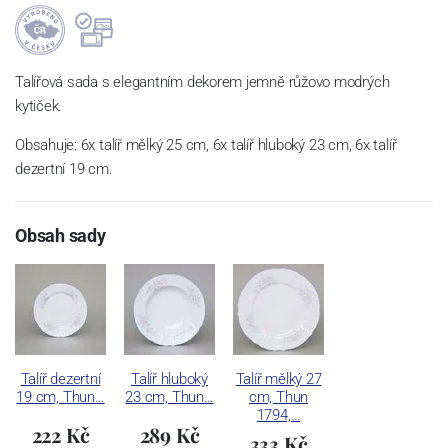
Talířová sada s elegantním dekorem jemně růžovo modrých
kytiček.
Obsahuje: 6x talíř mělký 25 cm, 6x talíř hluboký 23 cm, 6x talíř
dezertní 19 cm.
Obsah sady
Talíř dezertní
Talíř hluboký
Talíř mělký 27
19 cm, Thun…
23 cm, Thun…
cm, Thun
1794,…
222 Kč
289 Kč
333 Kč