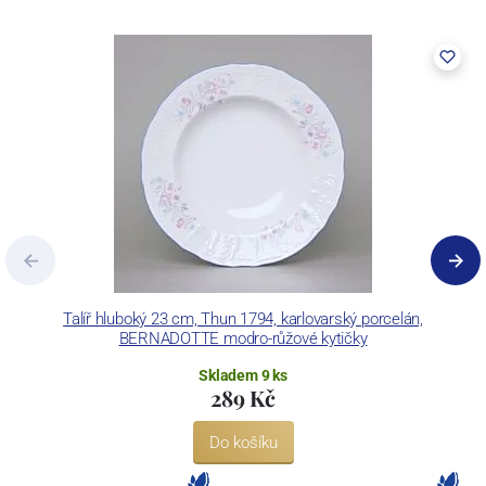
vybaven zařízením na výrobu tlakového lití, moderními komorovými
pecemi a vtavnou dekorační pecí. Závod je schopen dekorovat své
výrobky pomocí klasických dekoračních technik.
Concordia Lesov používá ochrannou známku LC a Thun Hotel &
Restaurant.
Talíř hluboký 23 cm, Thun 1794, karlovarský porcelán,
BERNADOTTE modro-růžové kytičky
Skladem 9 ks
289 Kč
Do košíku