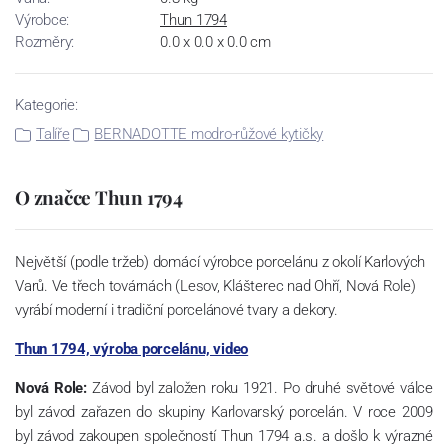
Výrobce:
Thun 1794
Rozměry:
0.0 x 0.0 x 0.0 cm
Kategorie:
Talíře
BERNADOTTE modro-růžové kytičky
O značce Thun 1794
Největší (podle tržeb) domácí výrobce porcelánu z okolí Karlových
Varů. Ve třech továrnách (Lesov, Klášterec nad Ohří, Nová Role)
vyrábí moderní i tradiční porcelánové tvary a dekory.
Thun 1794, výroba porcelánu, video
Nová Role:
Závod byl založen roku 1921. Po druhé světové válce
byl závod zařazen do skupiny Karlovarský porcelán. V roce 2009
byl závod zakoupen společností Thun 1794 a.s. a došlo k výrazné