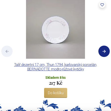
pecemi a vtavnou dekorační pecí. Závod je schopen dekorovat své
výrobky pomocí klasických dekoračních technik.
Concordia Lesov používá ochrannou známku LC a Thun Hotel &
Restaurant.
Talíř dezertní 17 cm, Thun 1794, karlovarský porcelán,
BERNADOTTE modro-růžové kytičky
Skladem 8 ks
217 Kč
Do košíku