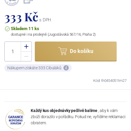
333 Kč
s DPH
Skladem 11 ks
dostupné i na prodejně (Jugoslávská 567/16, Praha 2)
Do košíku
Nákupem získáte 333 Cibuláků
Kód: th0454051tm27
Každý kus objednávky pečlivě balíme
, aby k vám
zboží dorazilo v pořádku. Pokud ne, vyřídíme reklamaci
obratem.