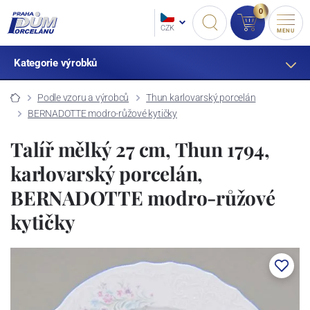
0
CZK
MENU
Kategorie výrobků
Podle vzoru a výrobců
Thun karlovarský porcelán
BERNADOTTE modro-růžové kytičky
Talíř mělký 27 cm, Thun 1794,
karlovarský porcelán,
BERNADOTTE modro-růžové
kytičky