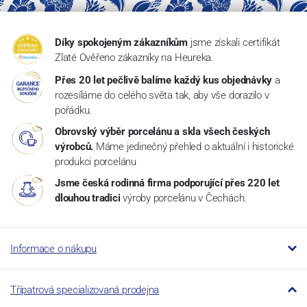
Díky spokojeným zákazníkům
jsme získali certifikát
Zlaté Ověřeno zákazníky na Heureka.
Přes 20 let pečlivě balíme každý kus objednávky
a
rozesíláme do celého světa tak, aby vše dorazilo v
pořádku.
Obrovský výběr porcelánu a skla všech českých
výrobců.
Máme jedinečný přehled o aktuální i historické
produkci porcelánu
Jsme česká rodinná firma podporující přes 220 let
dlouhou tradici
výroby porcelánu v Čechách.
Informace o nákupu
Třípatrová specializovaná prodejna