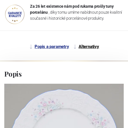
Za 26 let existence nám pod rukama prošly tuny
porcelánu
, díky tomu umíme nabídnout pouze kvalitní
současné i historické porcelánové produkty.
Popis a parametry
Alternativy
Popis