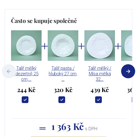
Často se kupuje společně
Talíř mělký
Talíř pasta /
Talíř mělký /
Talíř m
(dezertní) 25
hluboký 27 cm,
Mísa mělká
cm, Fl
cm,…
…
32…
244 Kč
320 Kč
439 Kč
360
1 363 Kč
s DPH