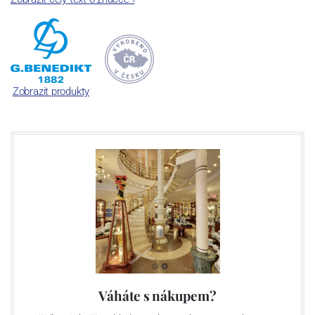
Jak čas plynul, našla porcelánka šikovné kolegy – spojence v
Rakousku a Švýcarsku. A tak dnes se značkami Lilien Austria a
Suisse Langenthal tvoříme společnost „G. Benedikt Group“. Ač z
různých zemí, všechny tři máme jedno společné: mimořádně
odolný porcelán, se kterým není třeba jednat v rukavičkách.
Zobrazit produkty
Váháte s nákupem?