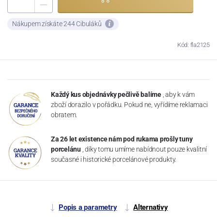
Nákupem získáte 244 Cibuláků
Kód: fla2125
Každý kus objednávky pečlivě balíme
, aby k vám
zboží dorazilo v pořádku. Pokud ne, vyřídíme reklamaci
obratem.
Za 26 let existence nám pod rukama prošly tuny
porcelánu
, díky tomu umíme nabídnout pouze kvalitní
současné i historické porcelánové produkty.
Popis a parametry
Alternativy