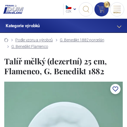
0
CZK
MENU
Kategorie výrobků
Podle vzoru a výrobců
G. Benedikt 1882 porcelán
G. Benedikt Flamenco
Talíř mělký (dezertní) 25 cm,
Flamenco, G. Benedikt 1882