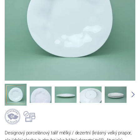
Designový porcelánový talíř mělký / dezertní (krásný velký prapor,