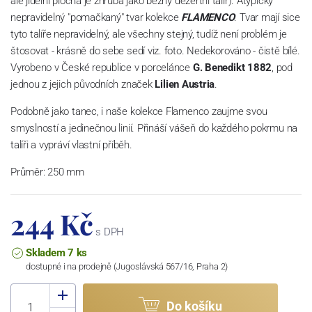
ale jídelní plocha je zhruba jako běžný dezertní talíř). Atypický
nepravidelný "pomačkaný" tvar kolekce
FLAMENCO
. Tvar mají sice
tyto talíře nepravidelný, ale všechny stejný, tudíž není problém je
štosovat - krásně do sebe sedí viz. foto. Nedekorováno - čistě bílé.
Vyrobeno v České republice v porcelánce
G. Benedikt 1882
, pod
jednou z jejich původních značek
Lilien Austria
.
Podobně jako tanec, i naše kolekce Flamenco zaujme svou
smyslností a jedinečnou linií. Přináší vášeň do každého pokrmu na
talíři a vypráví vlastní příběh.
Průměr: 250 mm
244 Kč
s DPH
Skladem 7 ks
dostupné i na prodejně (Jugoslávská 567/16, Praha 2)
Do košíku