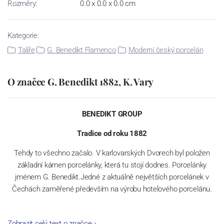
Rozměry:
0.0 x 0.0 x 0.0 cm
Kategorie:
Talíře
G. Benedikt Flamenco
Moderní český porcelán
O značce G. Benedikt 1882, K. Vary
BENEDIKT GROUP
Tradice od roku 1882
Tehdy to všechno začalo. V karlovarských Dvorech byl položen
základní kámen porcelánky, která tu stojí dodnes. Porcelánky
jménem G. Benedikt.Jedné z aktuálně největších porcelánek v
Čechách zaměřené především na výrobu hotelového porcelánu.
Zobrazit celý text o značce
›