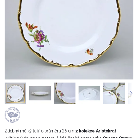
Zdobný mělký talíř o průměru 26 cm
z kolekce Aristokrat
-