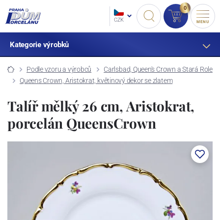
0
CZK
MENU
Kategorie výrobků
Podle vzoru a výrobců
Carlsbad, Queen's Crown a Stará Role
Queens Crown, Aristokrat, květinový dekor se zlatem
Talíř mělký 26 cm, Aristokrat,
porcelán QueensCrown