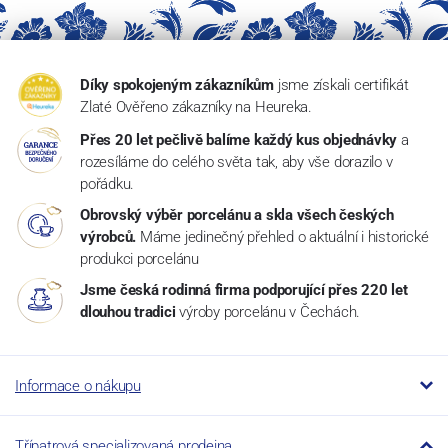
Díky spokojeným zákazníkům
jsme získali certifikát
Zlaté Ověřeno zákazníky na Heureka.
Přes 20 let pečlivě balíme každý kus objednávky
a
rozesíláme do celého světa tak, aby vše dorazilo v
pořádku.
Obrovský výběr porcelánu a skla všech českých
výrobců.
Máme jedinečný přehled o aktuální i historické
produkci porcelánu
Jsme česká rodinná firma podporující přes 220 let
dlouhou tradici
výroby porcelánu v Čechách.
Informace o nákupu
Třípatrová specializovaná prodejna