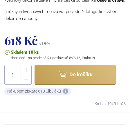
květinový dekor se zlatem. Malá česká porcelánka
Queens Crown
.
6 různých květinových motivů viz. poslední 2 fotografie - výběr
dekoru je náhodný.
618 Kč
s DPH
Skladem 18 ks
dostupné i na prodejně (Jugoslávská 567/16, Praha 2)
Do košíku
Nákupem získáte 618 Cibuláků
Kód: ars1042Ltm26