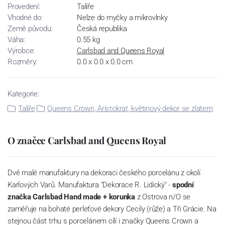
Provedení:
Talíře
Vhodné do:
Nelze do myčky a mikrovlnky
Země původu:
Česká republika
Váha:
0.55 kg
Výrobce:
Carlsbad and Queens Royal
Rozměry:
0.0 x 0.0 x 0.0 cm
Kategorie:
Talíře
Queens Crown, Aristokrat, květinový dekor se zlatem
O značce Carlsbad and Queens Royal
Dvě malé manufaktury na dekoraci českého porcelánu z okolí
Karlových Varů. Manufaktura "Dekorace R. Lidický" -
spodní
značka Carlsbad Hand made + korunka
z Ostrova n/O se
zaměřuje na bohaté perleťové dekory Cecily (růže) a Tři Grácie. Na
stejnou část trhu s porcelánem cílí i značky Queens Crown a