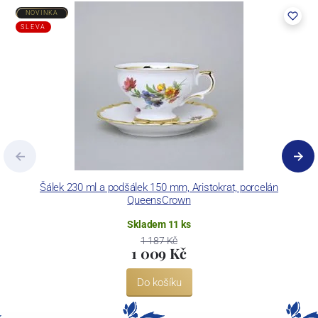
NOVINKA
SLEVA
Šálek 230 ml a podšálek 150 mm, Aristokrat, porcelán
QueensCrown
Skladem 11 ks
1 187 Kč
1 009 Kč
Do košíku