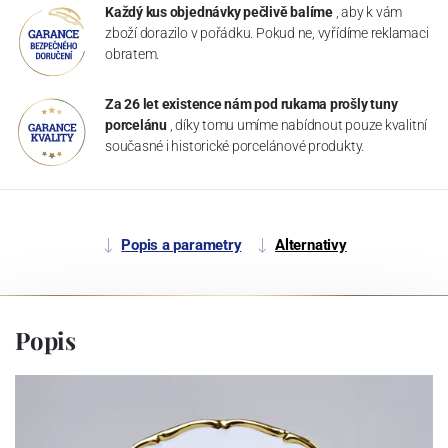
Každý kus objednávky pečlivě balíme
, aby k vám
zboží dorazilo v pořádku. Pokud ne, vyřídíme reklamaci
obratem.
Za 26 let existence nám pod rukama prošly tuny
porcelánu
, díky tomu umíme nabídnout pouze kvalitní
současné i historické porcelánové produkty.
Popis a parametry
Alternativy
Popis