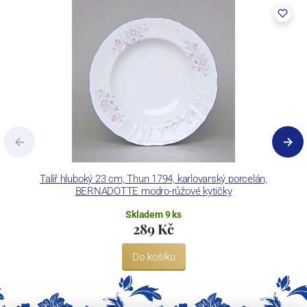
pecemi a vtavnou dekorační pecí. Závod je schopen dekorovat své
výrobky pomocí klasických dekoračních technik.
Concordia Lesov používá ochrannou známku LC a Thun Hotel &
Restaurant.
Talíř hluboký 23 cm, Thun 1794, karlovarský porcelán,
BERNADOTTE modro-růžové kytičky
Skladem 9 ks
289 Kč
Do košíku