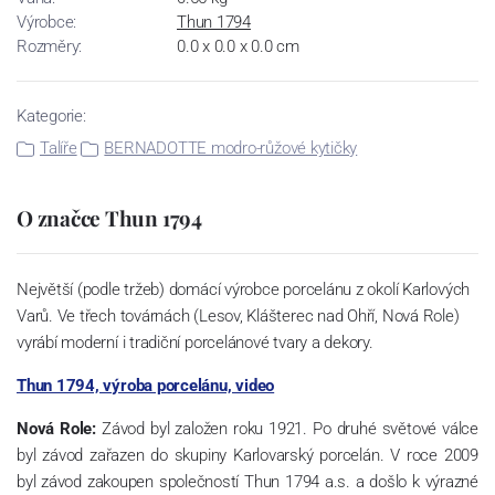
Výrobce:
Thun 1794
Rozměry:
0.0 x 0.0 x 0.0 cm
Kategorie:
Talíře
BERNADOTTE modro-růžové kytičky
O značce Thun 1794
Největší (podle tržeb) domácí výrobce porcelánu z okolí Karlových
Varů. Ve třech továrnách (Lesov, Klášterec nad Ohří, Nová Role)
vyrábí moderní i tradiční porcelánové tvary a dekory.
Thun 1794, výroba porcelánu, video
Nová Role:
Závod byl založen roku 1921. Po druhé světové válce
byl závod zařazen do skupiny Karlovarský porcelán. V roce 2009
byl závod zakoupen společností Thun 1794 a.s. a došlo k výrazné