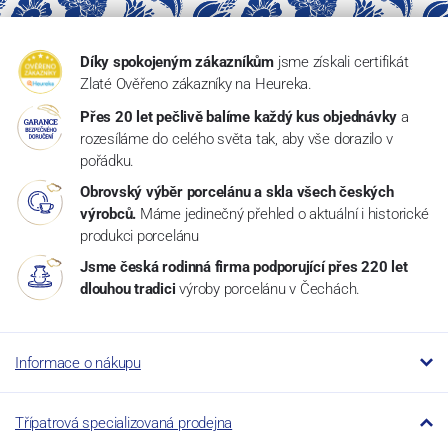
Díky spokojeným zákazníkům
jsme získali certifikát
Zlaté Ověřeno zákazníky na Heureka.
Přes 20 let pečlivě balíme každý kus objednávky
a
rozesíláme do celého světa tak, aby vše dorazilo v
pořádku.
Obrovský výběr porcelánu a skla všech českých
výrobců.
Máme jedinečný přehled o aktuální i historické
produkci porcelánu
Jsme česká rodinná firma podporující přes 220 let
dlouhou tradici
výroby porcelánu v Čechách.
Informace o nákupu
Třípatrová specializovaná prodejna