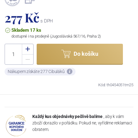
277 Kč
s DPH
Skladem 17 ks
dostupné i na prodejně (Jugoslávská 567/16, Praha 2)
Do košíku
Nákupem získáte 277 Cibuláků
Kód: th0454051tm25
Každý kus objednávky pečlivě balíme
, aby k vám
zboží dorazilo v pořádku. Pokud ne, vyřídíme reklamaci
obratem.