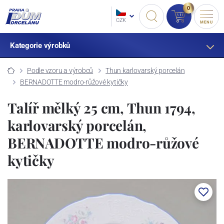
0
CZK
MENU
Kategorie výrobků
Podle vzoru a výrobců
Thun karlovarský porcelán
BERNADOTTE modro-růžové kytičky
Talíř mělký 25 cm, Thun 1794,
karlovarský porcelán,
BERNADOTTE modro-růžové
kytičky