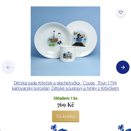
vybaven zařízením na výrobu tlakového lití, moderními komorovými
pecemi a vtavnou dekorační pecí. Závod je schopen dekorovat své
výrobky pomocí klasických dekoračních technik.
Concordia Lesov používá ochrannou známku LC a Thun Hotel &
Restaurant.
Dětská sada Krteček a plachetnička - Coups, Thun 1794,
karlovarský porcelán, Dětské soupravy a hrnky s Krtečkem
Skladem 1 ks
769 Kč
Do košíku