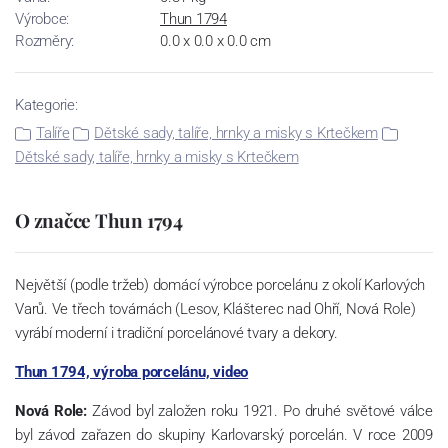
Výrobce:
Thun 1794
Rozměry:
0.0 x 0.0 x 0.0 cm
Kategorie:
Talíře
Dětské sady, talíře, hrnky a misky s Krtečkem
Dětské sady, talíře, hrnky a misky s Krtečkem
O značce Thun 1794
Největší (podle tržeb) domácí výrobce porcelánu z okolí Karlových
Varů. Ve třech továrnách (Lesov, Klášterec nad Ohří, Nová Role)
vyrábí moderní i tradiční porcelánové tvary a dekory.
Thun 1794, výroba porcelánu, video
Nová Role:
Závod byl založen roku 1921. Po druhé světové válce
byl závod zařazen do skupiny Karlovarský porcelán. V roce 2009