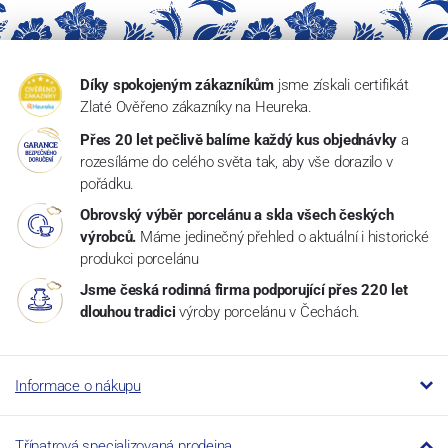
Díky spokojeným zákazníkům
jsme získali certifikát
Zlaté Ověřeno zákazníky na Heureka.
Přes 20 let pečlivě balíme každý kus objednávky
a
rozesíláme do celého světa tak, aby vše dorazilo v
pořádku.
Obrovský výběr porcelánu a skla všech českých
výrobců.
Máme jedinečný přehled o aktuální i historické
produkci porcelánu
Jsme česká rodinná firma podporující přes 220 let
dlouhou tradici
výroby porcelánu v Čechách.
Informace o nákupu
Třípatrová specializovaná prodejna