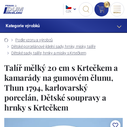
0
CZK
MENU
Kategorie výrobků
Podle vzoru a výrobců
Dětské porcelánové jídelní sady, hrnky, misky, talíře
Dětské sady, talíře, hrnky a misky s Krtečkem
Talíř mělký 20 cm s Krtečkem a
kamarády na gumovém člunu,
Thun 1794, karlovarský
porcelán, Dětské soupravy a
hrnky s Krtečkem