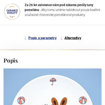
Za 26 let existence nám pod rukama prošly tuny
porcelánu
, díky tomu umíme nabídnout pouze kvalitní
současné i historické porcelánové produkty.
Popis a parametry
Alternativy
Popis