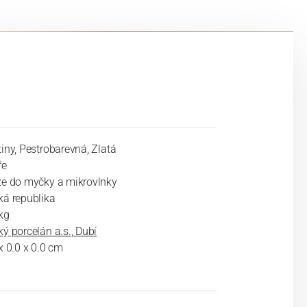
iny, Pestrobarevná, Zlatá
ře
ze do myčky a mikrovlnky
ká republika
kg
ý porcelán a.s., Dubí
x 0.0 x 0.0 cm