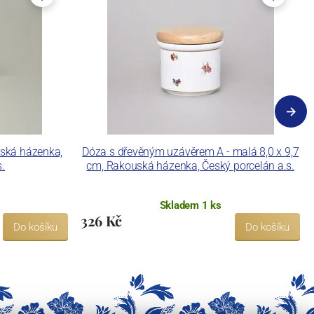
uská házenka,
Dóza s dřevěným uzávěrem A - malá 8,0 x 9,7
s.
cm, Rakouská házenka, Český porcelán a.s.
Skladem 1 ks
326 Kč
Do košíku
Do košíku