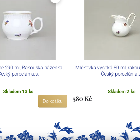
e 290 ml, Rakouská házenka,
Mlékovka vysoká 80 ml, rako
eský porcelán a.s.
Český porcelán a.
Skladem 13 ks
Skladem 2 ks
580 Kč
Do košíku