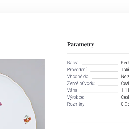
Parametry
Barva:
Květ
Provedení:
Talí
Vhodné do:
Nel
Země původu:
Čes
Váha:
1.1 
Výrobce:
Česk
Rozměry:
0.0 