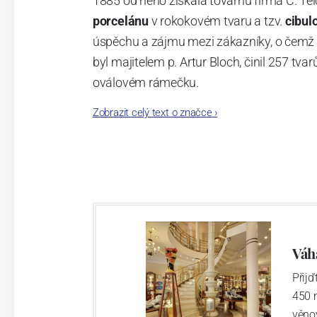
1885 od něho získala továrnu firma C. Tei
porcelánu
v rokokovém tvaru a tzv.
cibul
úspěchu a zájmu mezi zákazníky, o čemž s
byl majitelem p. Artur Bloch, činil 257 
oválovém rámečku.
Zobrazit celý text o značce
›
Dnes, kdy čtete tento úvod, nese firma n
provedení je 850 tvarů. Tyto výrobky jso
průmyslu České republiky jako „
Český výr
Váh
Přij
450 
věno