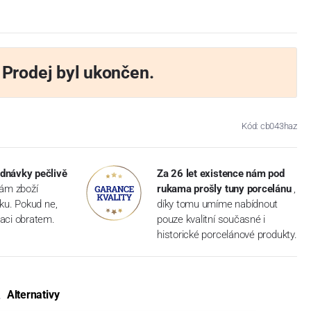
Prodej byl ukončen.
Kód: cb043haz
dnávky pečlivě
Za 26 let existence nám pod
vám zboží
rukama prošly tuny porcelánu
,
dku. Pokud ne,
díky tomu umíme nabídnout
aci obratem.
pouze kvalitní současné i
historické porcelánové produkty.
Alternativy