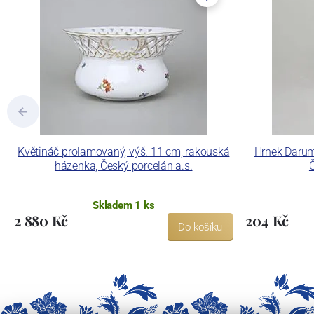
Květináč prolamovaný, výš. 11 cm, rakouská
Hrnek Darum
házenka, Český porcelán a.s.
Č
Skladem 1 ks
2 880 Kč
204 Kč
Do košíku