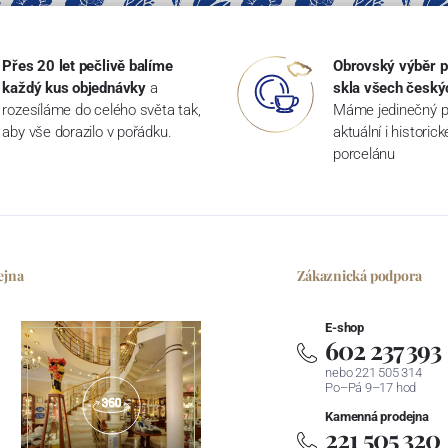
Přes 20 let pečlivě balíme
Obrovský výběr p
každý kus objednávky
a
skla všech český
rozesíláme do celého světa tak,
Máme jedinečný p
aby vše dorazilo v pořádku.
aktuální i historic
porcelánu
ejna
Zákaznická podpora
E-shop
602 237 393
nebo 221 505 314
Po–Pá 9–17 hod
Kamenná prodejna
221 505 320