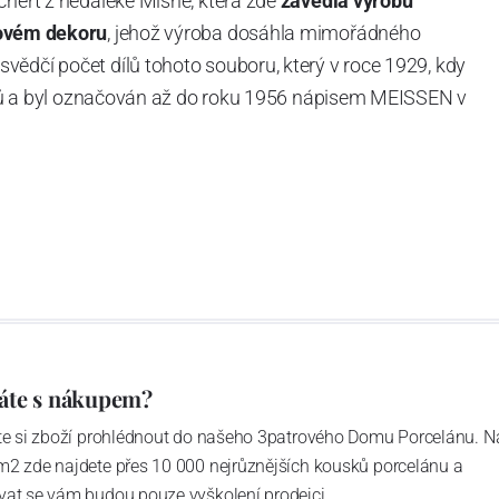
chert z nedaleké Míšně, která zde
zavedla výrobu
ovém dekoru
, jehož výroba dosáhla mimořádného
vědčí počet dílů tohoto souboru, který v roce 1929, kdy
tvarů a byl označován až do roku 1956 nápisem MEISSEN v
ázev
Český porcelán
a počet jeho dílů v cibulovém
u garantovány Asociací sklářského a keramického
obek
“.
áte s nákupem?
ďte si zboží prohlédnout do našeho 3patrového Domu Porcelánu. N
m2 zde najdete přes 10 000 nejrůznějších kousků porcelánu a
vat se vám budou pouze vyškolení prodejci.