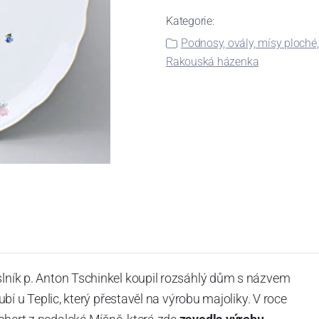
Kategorie:
Podnosy, ovály, mísy ploché,
Rakouská házenka
slník p. Anton Tschinkel koupil rozsáhlý dům s názvem
Dubí u Teplic, který přestavěl na výrobu majoliky. V roce