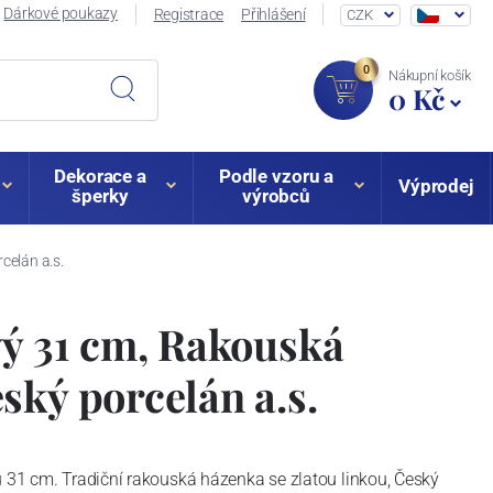
Dárkové poukazy
Registrace
Přihlášení
CZK
0
Nákupní košík
0 Kč
Dekorace a
Podle vzoru a
Výprodej
šperky
výrobců
celán a.s.
vý 31 cm, Rakouská
ský porcelán a.s.
u 31 cm. Tradiční rakouská házenka se zlatou linkou, Český