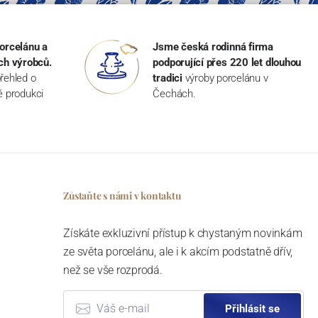
orcelánu a
Jsme česká rodinná firma
ch výrobců.
podporující přes 220 let dlouhou
řehled o
tradici
výroby porcelánu v
ké produkci
Čechách.
Zůstaňte s námi v kontaktu
Získáte exkluzivní přístup k chystaným novinkám
ze světa porcelánu, ale i k akcím podstatně dřív,
než se vše rozprodá.
Přihlásit se