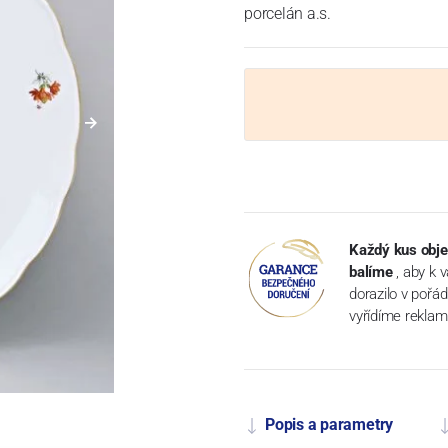
porcelán a.s.
Každý kus obje
balíme
, aby k 
dorazilo v pořá
vyřídíme reklam
Popis a parametry