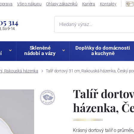
oprava
Vše o nákupu
Ohlasy zákazníků
Kariéra
Kontakty
05 314
, So 9-14
Skleněné
Doplňky do domácnosti
í
nádobí a vázy
a kuchyně
ní, Rakouská házenka
Talíř dortový 31 cm, Rakouská házenka, Český por
Talíř dorto
házenka, Če
Krásný dortový talíř o průměr