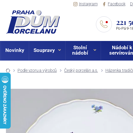
Instagram
Facebook
D
221 5
Po-Pá 9-18
Stolní
Nádobí k
Novinky
Soupravy
nádobí
servírován
Podle vzoru a výrobců
Český porcelán a.s.
Házenka tradič