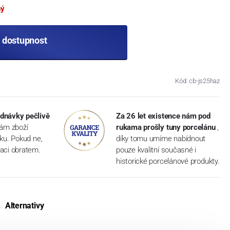
ný
t dostupnost
Kód: cb-js25haz
dnávky pečlivě
Za 26 let existence nám pod
vám zboží
rukama prošly tuny porcelánu
,
dku. Pokud ne,
díky tomu umíme nabídnout
aci obratem.
pouze kvalitní současné i
historické porcelánové produkty.
Alternativy