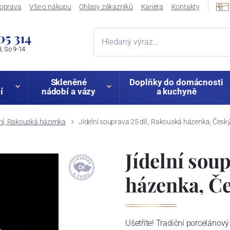
oprava
Vše o nákupu
Ohlasy zákazníků
Kariéra
Kontakty
05 314
, So 9-14
Skleněné
Doplňky do domácnosti
í
nádobí a vázy
a kuchyně
ní, Rakouská házenka
Jídelní souprava 25 díl., Rakouská házenka, Český
Jídelní sou
házenka, Če
Ušetříte! Tradiční porceláno