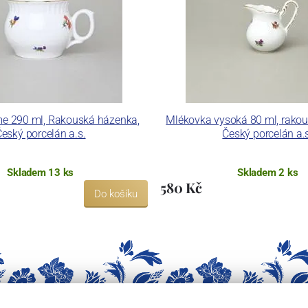
e 290 ml, Rakouská házenka,
Mlékovka vysoká 80 ml, rako
eský porcelán a.s.
Český porcelán a.
Skladem 13 ks
Skladem 2 ks
580 Kč
Do košíku