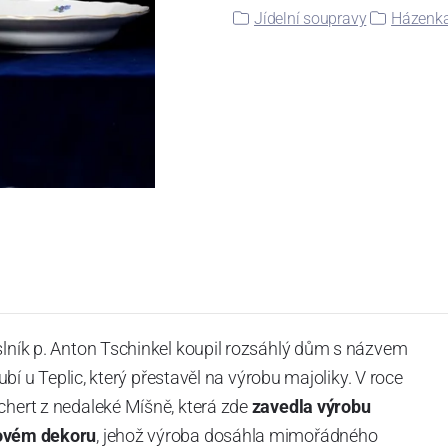
Jídelní soupravy
Házenka
slník p. Anton Tschinkel koupil rozsáhlý dům s názvem
Dubí u Teplic, který přestavěl na výrobu majoliky. V roce
chert z nedaleké Míšně, která zde
zavedla výrobu
ovém dekoru
, jehož výroba dosáhla mimořádného