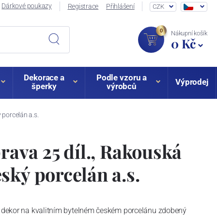
Dárkové poukazy
Registrace
Přihlášení
CZK
0
Nákupní košík
0 Kč
Dekorace a
Podle vzoru a
Výprodej
šperky
výrobců
 porcelán a.s.
prava 25 díl., Rakouská
ský porcelán a.s.
vý dekor na kvalitním bytelném českém porcelánu zdobený