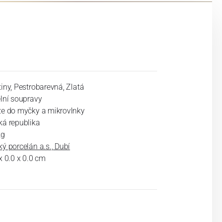
iny, Pestrobarevná, Zlatá
elní soupravy
ze do myčky a mikrovlnky
ká republika
kg
ý porcelán a.s., Dubí
x 0.0 x 0.0 cm