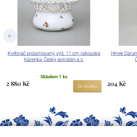
Květináč prolamovaný, výš. 11 cm, rakouská
Hrnek Darum
házenka, Český porcelán a.s.
Č
Skladem 1 ks
2 880 Kč
204 Kč
Do košíku