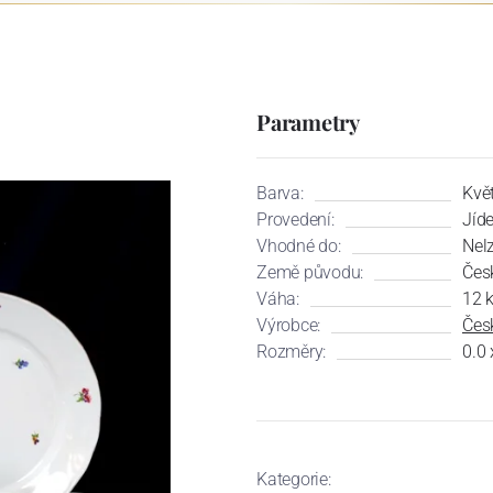
Parametry
Barva:
Květ
Provedení:
Jíd
Vhodné do:
Nel
Země původu:
Čes
Váha:
12 
Výrobce:
Česk
Rozměry:
0.0 
Kategorie: