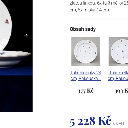
zlatou linkou. 6x talíř mělký 2
cm, 6x miska 14 cm.
Obsah sady
Talíř hluboký 24
Talíř měl
cm, Rakouská…
cm, Rako
377 Kč
393 
5 228 Kč
s DPH