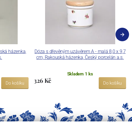
uská házenka,
Dóza s dřevěným uzávěrem A - malá 8,0 x 9,7
s.
cm, Rakouská házenka, Český porcelán a.s.
Skladem 1 ks
326 Kč
Do košíku
Do košíku