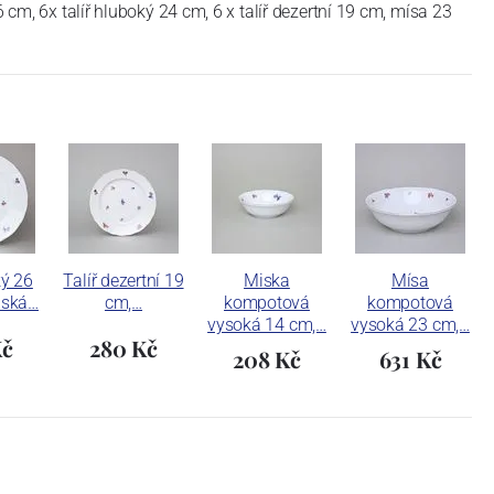
6 cm, 6x talíř hluboký 24 cm, 6 x talíř dezertní 19 cm, mísa 23
ký 26
Talíř dezertní 19
Miska
Mísa
uská…
cm,…
kompotová
kompotová
vysoká 14 cm,…
vysoká 23 cm,…
Kč
280 Kč
208 Kč
631 Kč