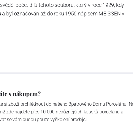
vědčí počet dílů tohoto souboru, který v roce 1929, kdy
tvarů a byl označován až do roku 1956 nápisem MEISSEN v
ázev
Český porcelán
a počet jeho dílů v cibulovém
u garantovány Asociací sklářského a keramického
obek
“.
áte s nákupem?
ďte si zboží prohlédnout do našeho 3patrového Domu Porcelánu. N
m2 zde najdete přes 10 000 nejrůznějších kousků porcelánu a
vat se vám budou pouze vyškolení prodejci.