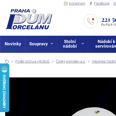
Instagram
Facebook
D
221 5
Po-Pá 9-18
Stolní
Nádobí k
Novinky
Soupravy
nádobí
servírován
Podle vzoru a výrobců
Český porcelán a.s.
Házenka tradič