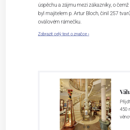
úspěchu a zájmu mezi zákazníky, o čemž s
byl majitelem p. Artur Bloch, činil 257 
oválovém rámečku.
Zobrazit celý text o značce
›
Dnes, kdy čtete tento úvod, nese firma n
provedení je 850 tvarů. Tyto výrobky jso
průmyslu České republiky jako „
Český výr
Váh
Přij
450 
věno