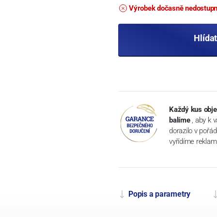
Výrobek dočasně nedostup
Hlída
Každý kus obje
balíme
, aby k 
dorazilo v pořá
vyřídíme reklam
Popis a parametry