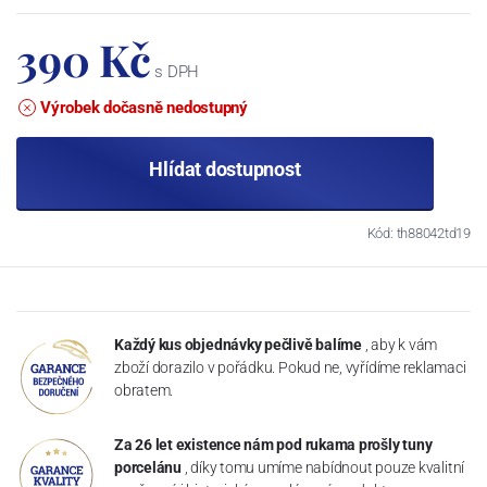
390 Kč
s DPH
Výrobek dočasně nedostupný
Hlídat dostupnost
Kód: th88042td19
Každý kus objednávky pečlivě balíme
, aby k vám
zboží dorazilo v pořádku. Pokud ne, vyřídíme reklamaci
obratem.
Za 26 let existence nám pod rukama prošly tuny
porcelánu
, díky tomu umíme nabídnout pouze kvalitní