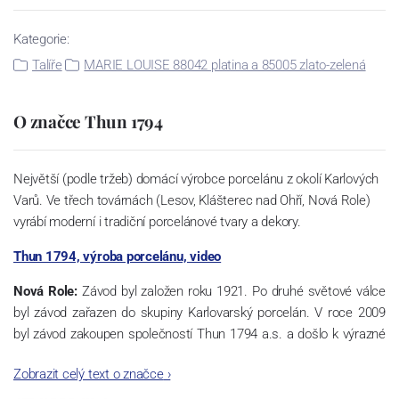
Kategorie:
Talíře
MARIE LOUISE 88042 platina a 85005 zlato-zelená
O značce Thun 1794
Největší (podle tržeb) domácí výrobce porcelánu z okolí Karlových
Varů. Ve třech továrnách (Lesov, Klášterec nad Ohří, Nová Role)
vyrábí moderní i tradiční porcelánové tvary a dekory.
Thun 1794, výroba porcelánu, video
Nová Role:
Závod byl založen roku 1921. Po druhé světové válce
byl závod zařazen do skupiny Karlovarský porcelán. V roce 2009
byl závod zakoupen společností Thun 1794 a.s. a došlo k výrazné
změně výrobní náplně. Nová Role se zároveň stala sídlem celé
Zobrazit celý text o značce
›
společnosti a v jejím areálu jsou umístěny i provoz servis a výroba
sítotisku. Thun 1794 a.s. zakoupila i práva k ochranným známkám