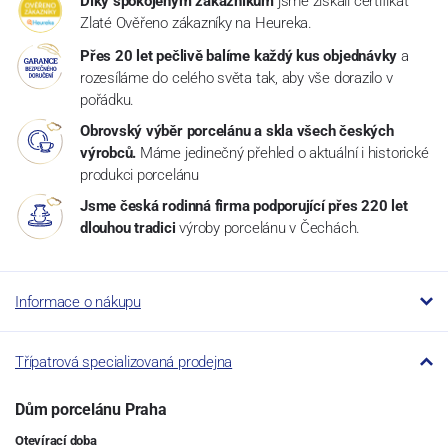
Díky spokojeným zákazníkům
jsme získali certifikát
Zlaté Ověřeno zákazníky na Heureka.
Přes 20 let pečlivě balíme každý kus objednávky
a
rozesíláme do celého světa tak, aby vše dorazilo v
pořádku.
Obrovský výběr porcelánu a skla všech českých
výrobců.
Máme jedinečný přehled o aktuální i historické
produkci porcelánu
Jsme česká rodinná firma podporující přes 220 let
dlouhou tradici
výroby porcelánu v Čechách.
Informace o nákupu
Třípatrová specializovaná prodejna
Dům porcelánu Praha
Otevírací doba