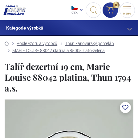
0
CZK
MENU
Kategorie výrobků
Podle vzoru a výrobců
Thun karlovarský porcelán
MARIE LOUISE 88042 platina a 85005 zlato-zelená
Talíř dezertní 19 cm, Marie
Louise 88042 platina, Thun 1794
a.s.