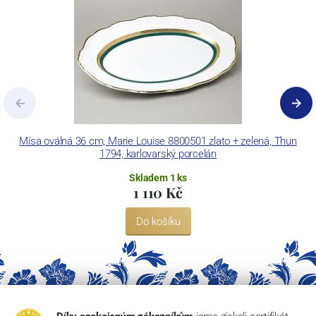
Concordia Lesov používá ochrannou známku LC a Thun Hotel &
Restaurant.
Mísa oválná 36 cm, Marie Louise 8800501 zlato + zelená, Thun
Šá
1794, karlovarský porcelán
Skladem 1 ks
1 110 Kč
Do košíku