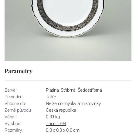
Parametry
Barva:
Platina, Stříbrná, Šedostříbrná
Provedení:
Talíře
Vhodné do:
Nelze do myčky a mikrovlnky
Země původu:
Česká republika
Váha:
0.39 kg
Výrobce:
Thun 1794
Rozměry:
0.0 x 0.0 x 0.0 cm