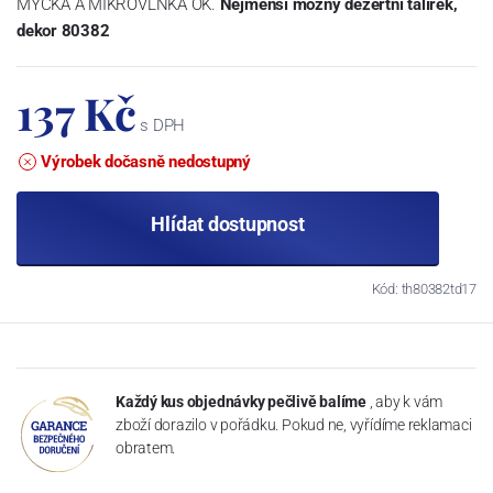
MYČKA A MIKROVLNKA OK.
Nejmenší možný dezertní talířek,
dekor 80382
137 Kč
s DPH
Výrobek dočasně nedostupný
Hlídat dostupnost
Kód: th80382td17
Každý kus objednávky pečlivě balíme
, aby k vám
zboží dorazilo v pořádku. Pokud ne, vyřídíme reklamaci
obratem.