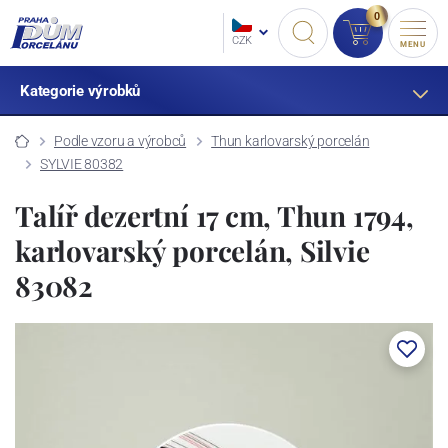
0
CZK
MENU
Kategorie výrobků
Podle vzoru a výrobců
Thun karlovarský porcelán
SYLVIE 80382
Talíř dezertní 17 cm, Thun 1794,
karlovarský porcelán, Silvie
83082