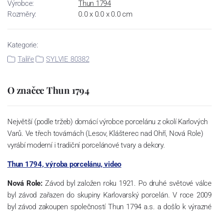
Výrobce:
Thun 1794
Rozměry:
0.0 x 0.0 x 0.0 cm
Kategorie:
Talíře
SYLVIE 80382
O značce Thun 1794
Největší (podle tržeb) domácí výrobce porcelánu z okolí Karlových
Varů. Ve třech továrnách (Lesov, Klášterec nad Ohří, Nová Role)
vyrábí moderní i tradiční porcelánové tvary a dekory.
Thun 1794, výroba porcelánu, video
Nová Role:
Závod byl založen roku 1921. Po druhé světové válce
byl závod zařazen do skupiny Karlovarský porcelán. V roce 2009
byl závod zakoupen společností Thun 1794 a.s. a došlo k výrazné
změně výrobní náplně. Nová Role se zároveň stala sídlem celé