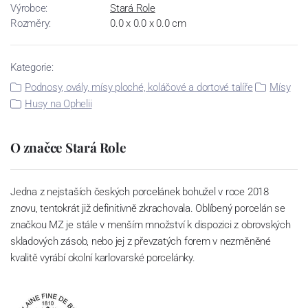
Výrobce:
Stará Role
Rozměry:
0.0 x 0.0 x 0.0 cm
Kategorie:
Podnosy, ovály, mísy ploché, koláčové a dortové talíře
Mísy
Husy na Ophelii
O značce Stará Role
Jedna z nejstaších českých porcelánek bohužel v roce 2018
znovu, tentokrát již definitivně zkrachovala. Oblíbený porcelán se
značkou MZ je stále v menším množství k dispozici z obrovských
skladových zásob, nebo jej z převzatých forem v nezměněné
kvalitě vyrábí okolní karlovarské porcelánky.