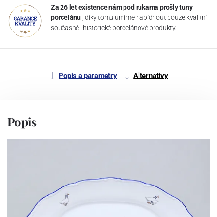
Za 26 let existence nám pod rukama prošly tuny
porcelánu
, díky tomu umíme nabídnout pouze kvalitní
současné i historické porcelánové produkty.
Popis a parametry
Alternativy
Popis