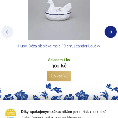
Husy: Dóza slepička malá 10 cm, Leander Loučky
H
Skladem 1 ks
391 Kč
Do košíku
Díky spokojeným zákazníkům
jsme získali certifikát
Zlaté Ověřeno zákazníky na Heureka.