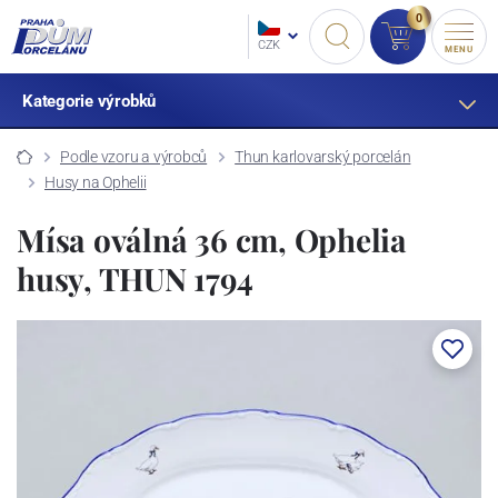
0
CZK
MENU
Kategorie výrobků
Podle vzoru a výrobců
Thun karlovarský porcelán
Husy na Ophelii
Mísa oválná 36 cm, Ophelia
husy, THUN 1794