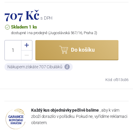
707 Kč
s DPH
Skladem 1 ks
dostupné i na prodejně (Jugoslávská 567/16, Praha 2)
Do košíku
Nákupem získáte 707 Cibuláků
Kód: of313o36
Každý kus objednávky pečlivě balíme
, aby k vám
zboží dorazilo v pořádku. Pokud ne, vyřídíme reklamaci
obratem.