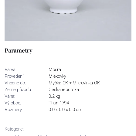
Parametry
Barva:
Modrá
Provedení:
Mlékovky
Vhodné do:
Myčka OK + Mikrovlnka OK
Země původu:
Česká republika
Váha:
0.2 kg
Výrobce:
Thun 1794
Rozměry:
0.0 x 0.0 x 0.0 cm
Kategorie: