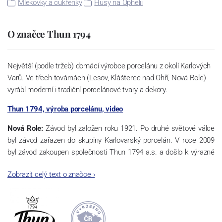
Mlékovky a cukřenky
Husy na Ophelii
O značce Thun 1794
Největší (podle tržeb) domácí výrobce porcelánu z okolí Karlových
Varů. Ve třech továrnách (Lesov, Klášterec nad Ohří, Nová Role)
vyrábí moderní i tradiční porcelánové tvary a dekory.
Thun 1794, výroba porcelánu, video
Nová Role:
Závod byl založen roku 1921. Po druhé světové válce
byl závod zařazen do skupiny Karlovarský porcelán. V roce 2009
byl závod zakoupen společností Thun 1794 a.s. a došlo k výrazné
změně výrobní náplně. Nová Role se zároveň stala sídlem celé
Zobrazit celý text o značce
›
společnosti a v jejím areálu jsou umístěny i provoz servis a výroba
sítotisku. Thun 1794 a.s. zakoupila i práva k ochranným známkám
a ve své výrobě navazuje na více jak 220-letou tradici výroby
porcelánu. Kapacita tohoto závodu je 3.500 - 4.000 tun ročně,