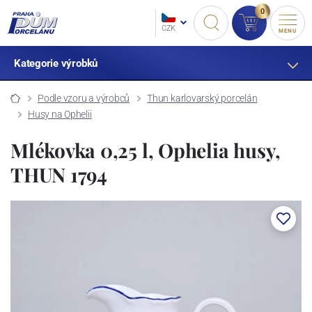
0
CZK
MENU
Kategorie výrobků
Podle vzoru a výrobců
Thun karlovarský porcelán
Husy na Ophelii
Mlékovka 0,25 l, Ophelia husy,
THUN 1794