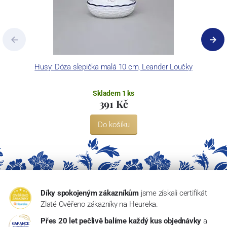
Husy: Dóza slepička malá 10 cm, Leander Loučky
H
Skladem 1 ks
391 Kč
Do košíku
Díky spokojeným zákazníkům
jsme získali certifikát
Zlaté Ověřeno zákazníky na Heureka.
Přes 20 let pečlivě balíme každý kus objednávky
a