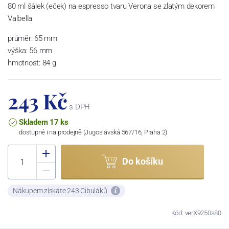
80 ml šálek (eček) na espresso tvaru Verona se zlatým dekorem
Valbella
průměr: 65 mm
výška: 56 mm
hmotnost: 84 g
243 Kč
s DPH
Skladem 17 ks
dostupné i na prodejně (Jugoslávská 567/16, Praha 2)
Do košíku
Nákupem získáte 243 Cibuláků
Kód: verX9250s80