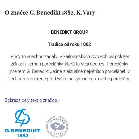
O značce G. Benedikt 1882, K. Vary
BENEDIKT GROUP
Tradice od roku 1882
Tehdy to všechno začalo. V karlovarských Dvorech byl položen
základní kámen porcelánky, která tu stojí dodnes. Porcelánky
jménem G. Benedikt.Jedné z aktuálně největších porcelánek v
Čechách zaměřené především na výrobu hotelového porcelánu.
Zobrazit celý text o značce
›
Jak čas plynul, našla porcelánka šikovné kolegy – spojence v
Rakousku a Švýcarsku. A tak dnes se značkami Lilien Austria a
Suisse Langenthal tvoříme společnost „G. Benedikt Group“. Ač z
různých zemí, všechny tři máme jedno společné: mimořádně
odolný porcelán, se kterým není třeba jednat v rukavičkách.