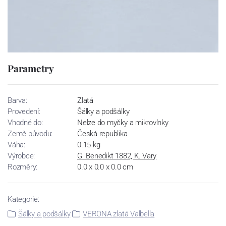
Parametry
Barva:
Zlatá
Provedení:
Šálky a podšálky
Vhodné do:
Nelze do myčky a mikrovlnky
Země původu:
Česká republika
Váha:
0.15 kg
Výrobce:
G. Benedikt 1882, K. Vary
Rozměry:
0.0 x 0.0 x 0.0 cm
Kategorie:
Šálky a podšálky
VERONA zlatá Valbella