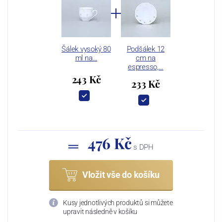
Šálek vysoký 80
Podšálek 12
ml na…
cm na
espresso,…
243 Kč
233 Kč
476 Kč
s DPH
Vložit vše do košíku
Kusy jednotlivých produktů si můžete
upravit následně v košíku