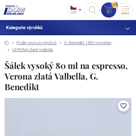
0
CZK
MENU
Kategorie výrobků
Podle vzoru a výrobců
G. Benedikt 1882 porcelán
VERONA zlatá Valbella
Šálek vysoký 80 ml na espresso,
Verona zlatá Valbella, G.
Benedikt