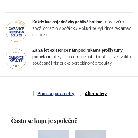
Každý kus objednávky pečlivě balíme
, aby k vám
zboží dorazilo v pořádku. Pokud ne, vyřídíme reklamaci
obratem.
Za 26 let existence nám pod rukama prošly tuny
porcelánu
, díky tomu umíme nabídnout pouze kvalitní
současné i historické porcelánové produkty.
Popis a parametry
Alternativy
Často se kupuje společně