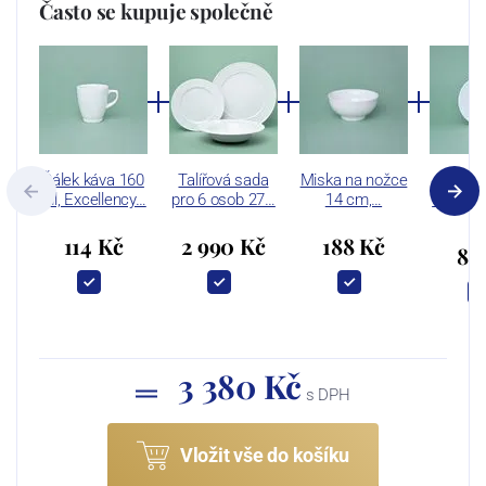
Často se kupuje společně
Šálek káva 160
Talířová sada
Miska na nožce
Podšá
ml, Excellency…
pro 6 osob 27…
14 cm,…
cm, Exc
G
114 Kč
2 990 Kč
188 Kč
88
3 380 Kč
s DPH
Vložit vše do košíku