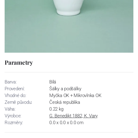
Parametry
Barva:
Bílá
Provedení:
Šálky a podšálky
Vhodné do:
Myčka OK + Mikrovlnka OK
Země původu:
Česká republika
Váha:
0.22 kg
Výrobce:
G. Benedikt 1882, K. Vary
Rozměry:
0.0 x 0.0 x 0.0 cm