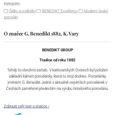
Kategorie:
Šálky a podšálky
BENEDIKT Excellency
Moderní český
porcelán
O značce G. Benedikt 1882, K. Vary
BENEDIKT GROUP
Tradice od roku 1882
Tehdy to všechno začalo. V karlovarských Dvorech byl položen
základní kámen porcelánky, která tu stojí dodnes. Porcelánky
jménem G. Benedikt.Jedné z aktuálně největších porcelánek v
Čechách zaměřené především na výrobu hotelového porcelánu.
Zobrazit celý text o značce
›
Jak čas plynul, našla porcelánka šikovné kolegy – spojence v
Rakousku a Švýcarsku. A tak dnes se značkami Lilien Austria a