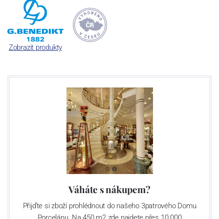
Suisse Langenthal tvoříme společnost „G. Benedikt Group“. Ač z
různých zemí, všechny tři máme jedno společné: mimořádně
odolný porcelán, se kterým není třeba jednat v rukavičkách.
Zobrazit produkty
Váháte s nákupem?
Přijďte si zboží prohlédnout do našeho 3patrového Domu
Porcelánu. Na 450 m2 zde najdete přes 10 000