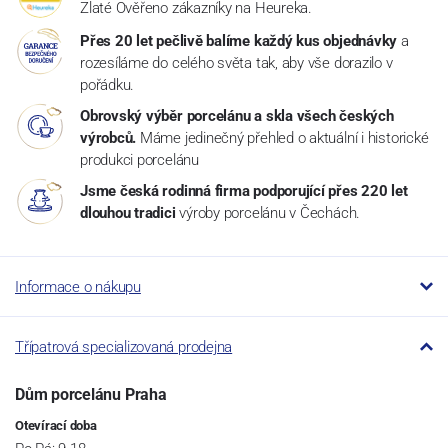
Zlaté Ověřeno zákazníky na Heureka.
Přes 20 let pečlivě balíme každý kus objednávky
a
rozesíláme do celého světa tak, aby vše dorazilo v
pořádku.
Obrovský výběr porcelánu a skla všech českých
výrobců.
Máme jedinečný přehled o aktuální i historické
produkci porcelánu
Jsme česká rodinná firma podporující přes 220 let
dlouhou tradici
výroby porcelánu v Čechách.
Informace o nákupu
Třípatrová specializovaná prodejna
Dům porcelánu Praha
Otevírací doba