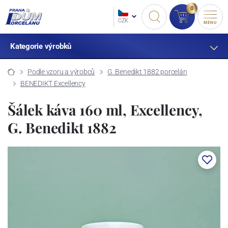
0
CZK
MENU
Kategorie výrobků
Podle vzoru a výrobců
G. Benedikt 1882 porcelán
BENEDIKT Excellency
Šálek káva 160 ml, Excellency,
G. Benedikt 1882