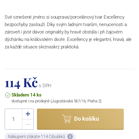
Své vznešené jméno si souprava/porcelánový tvar Excellency
bezpochyby zaslouží. Díky svým ladným tvarům, nenucenosti a
zároveň i jisté dávce originality by hravě obstála i při čajovém
dýchánku na královském dvoře. Excellency je elegantní, hravá, ale
za každé situace skrznaskrz praktická.
114 Kč
s DPH
Skladem 14 ks
dostupné i na prodejně (Jugoslávská 567/16, Praha 2)
Do košíku
Nákupem získáte 114 Cibuláků