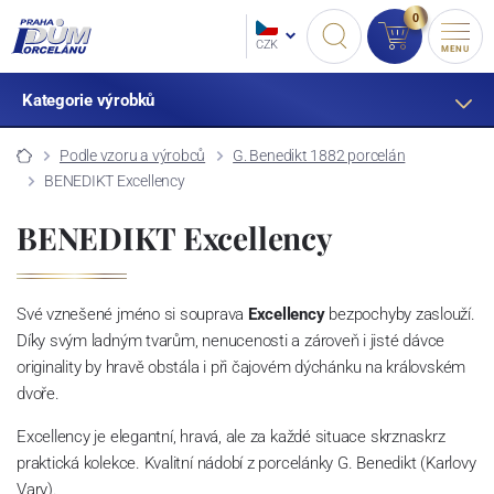
0
CZK
MENU
Kategorie výrobků
Podle vzoru a výrobců
G. Benedikt 1882 porcelán
BENEDIKT Excellency
BENEDIKT Excellency
Své vznešené jméno si souprava
Excellency
bezpochyby zaslouží.
Díky svým ladným tvarům, nenucenosti a zároveň i jisté dávce
originality by hravě obstála i při čajovém dýchánku na královském
dvoře.
Excellency je elegantní, hravá, ale za každé situace skrznaskrz
praktická kolekce. Kvalitní nádobí z porcelánky G. Benedikt (Karlovy
Vary).