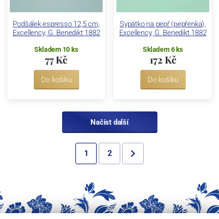
Podšálek espresso 12,5 cm,
Sypátko na pepř (pepřenka),
Excellency, G. Benedikt 1882
Excellency, G. Benedikt 1882
Skladem 10 ks
Skladem 6 ks
77 Kč
172 Kč
Do košíku
Do košíku
Načíst další
1
2