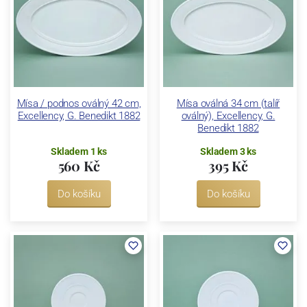
Mísa / podnos oválný 42 cm,
Mísa oválná 34 cm (talíř
Excellency, G. Benedikt 1882
oválný), Excellency, G.
Benedikt 1882
Skladem 1 ks
Skladem 3 ks
560 Kč
395 Kč
Do košíku
Do košíku