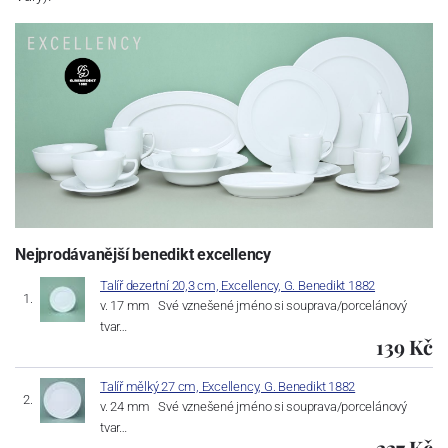
Nejprodávanější benedikt excellency
Talíř dezertní 20,3 cm, Excellency, G. Benedikt 1882
v. 17 mm Své vznešené jméno si souprava/porcelánový
tvar…
139 Kč
Talíř mělký 27 cm, Excellency, G. Benedikt 1882
v. 24 mm Své vznešené jméno si souprava/porcelánový
tvar…
227 Kč