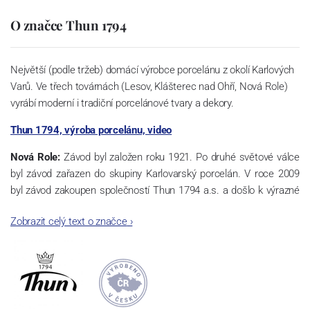
O značce Thun 1794
Největší (podle tržeb) domácí výrobce porcelánu z okolí Karlových
Varů. Ve třech továrnách (Lesov, Klášterec nad Ohří, Nová Role)
vyrábí moderní i tradiční porcelánové tvary a dekory.
Thun 1794, výroba porcelánu, video
Nová Role:
Závod byl založen roku 1921. Po druhé světové válce
byl závod zařazen do skupiny Karlovarský porcelán. V roce 2009
byl závod zakoupen společností Thun 1794 a.s. a došlo k výrazné
změně výrobní náplně. Nová Role se zároveň stala sídlem celé
Zobrazit celý text o značce
›
společnosti a v jejím areálu jsou umístěny i provoz servis a výroba
sítotisku. Thun 1794 a.s. zakoupila i práva k ochranným známkám
a ve své výrobě navazuje na více jak 220-letou tradici výroby
porcelánu. Kapacita tohoto závodu je 3.500 - 4.000 tun ročně,
závod je vybaven moderními technologickými zařízeními -
isostatické lisy, tlakové lití, glazovací komplex, rychlovýpalná pec,