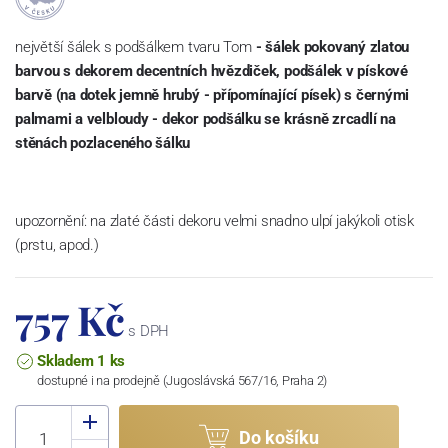
největší šálek s podšálkem tvaru Tom
- šálek pokovaný zlatou
barvou s dekorem decentních hvězdiček, podšálek v pískové
barvě (na dotek jemně hrubý - přípomínající písek) s černými
palmami a velbloudy - dekor podšálku se krásně zrcadlí na
stěnách pozlaceného šálku
upozornění: na zlaté části dekoru velmi snadno ulpí jakýkoli otisk
(prstu, apod.)
757 Kč
s DPH
Skladem 1 ks
dostupné i na prodejně (Jugoslávská 567/16, Praha 2)
Do košíku