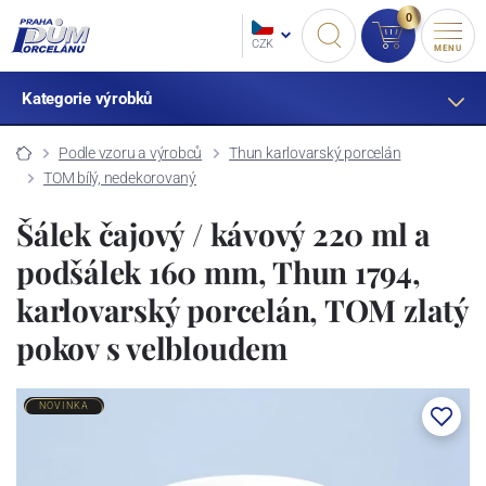
0
CZK
MENU
Kategorie výrobků
Podle vzoru a výrobců
Thun karlovarský porcelán
TOM bílý, nedekorovaný
Šálek čajový / kávový 220 ml a
podšálek 160 mm, Thun 1794,
karlovarský porcelán, TOM zlatý
pokov s velbloudem
NOVINKA