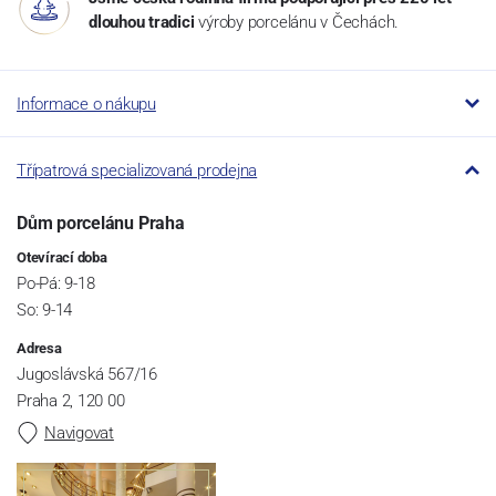
dlouhou tradici
výroby porcelánu v Čechách.
Informace o nákupu
Třípatrová specializovaná prodejna
Dům porcelánu Praha
Otevírací doba
Po-Pá: 9-18
So: 9-14
Adresa
Jugoslávská 567/16
Praha 2, 120 00
Navigovat