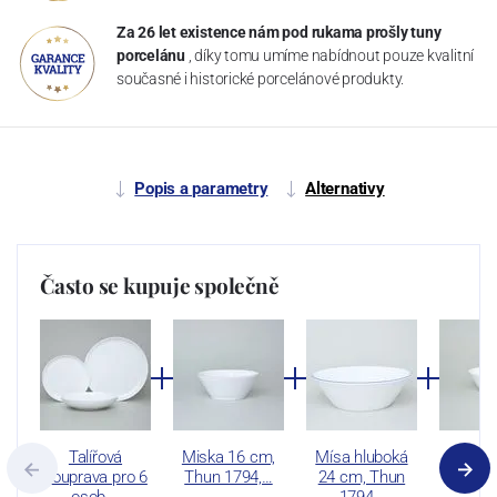
Za 26 let existence nám pod rukama prošly tuny
porcelánu
, díky tomu umíme nabídnout pouze kvalitní
současné i historické porcelánové produkty.
Popis a parametry
Alternativy
Často se kupuje společně
Talířová
Miska 16 cm,
Mísa hluboká
Miska 
souprava pro 6
Thun 1794,…
24 cm, Thun
Thun 