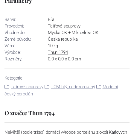
Parametry
Barva:
Bílá
Provedení:
Talířové soupravy
Vhodné do:
Myčka OK + Mikrovlnka OK
Země původu:
Česká republika
Váha:
10 kg
Výrobce:
Thun 1794
Rozměry:
0.0 x 0.0 x 0.0 cm
Kategorie:
Talířové soupravy
TOM bílý, nedekorovaný
Moderní
český porcelán
O značce Thun 1794
Největší (podle tržeb) domácí výrobce porcelánu z okolí Karlových