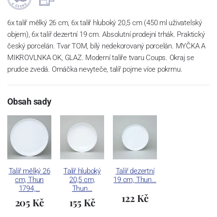
6x talíř mělký 26 cm, 6x talíř hluboký 20,5 cm (450 ml uživatelský
objem), 6x talíř dezertní 19 cm. Absolutní prodejní trhák. Praktický
český porcelán. Tvar TOM, bílý nedekorovaný porcelán. MYČKA A
MIKROVLNKA OK, GLAZ. Moderní talíře tvaru Coups. Okraj se
prudce zvedá. Omáčka nevyteče, talíř pojme více pokrmu.
Obsah sady
Talíř mělký 26
Talíř hluboký
Talíř dezertní
cm, Thun
20,5 cm,
19 cm, Thun…
1794,…
Thun…
122 Kč
205 Kč
155 Kč