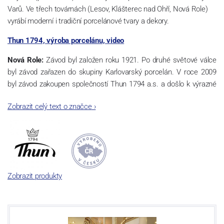
Varů. Ve třech továrnách (Lesov, Klášterec nad Ohří, Nová Role)
vyrábí moderní i tradiční porcelánové tvary a dekory.
Thun 1794, výroba porcelánu, video
Nová Role:
Závod byl založen roku 1921. Po druhé světové válce
byl závod zařazen do skupiny Karlovarský porcelán. V roce 2009
byl závod zakoupen společností Thun 1794 a.s. a došlo k výrazné
změně výrobní náplně. Nová Role se zároveň stala sídlem celé
Zobrazit celý text o značce
›
společnosti a v jejím areálu jsou umístěny i provoz servis a výroba
sítotisku. Thun 1794 a.s. zakoupila i práva k ochranným známkám
a ve své výrobě navazuje na více jak 220-letou tradici výroby
porcelánu. Kapacita tohoto závodu je 3.500 - 4.000 tun ročně,
závod je vybaven moderními technologickými zařízeními -
isostatické lisy, tlakové lití, glazovací komplex, rychlovýpalná pec,
Zobrazit produkty
komorová pec, vtavná dekorační pec. Závod nabízí své výrobky jak
v bílém, tak v dekorovaném provedení.
Závod používá ochrannou známku Thun 1794 a Thun Hotel &
Restaurant.