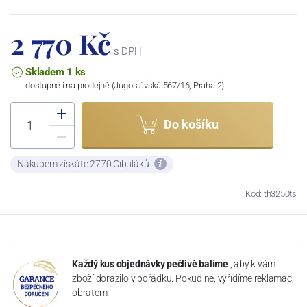
2 770 Kč
s DPH
Skladem 1 ks
dostupné i na prodejně (Jugoslávská 567/16, Praha 2)
Do košíku
Nákupem získáte 2770 Cibuláků
Kód: th3250ts
Každý kus objednávky pečlivě balíme
, aby k vám
zboží dorazilo v pořádku. Pokud ne, vyřídíme reklamaci
obratem.