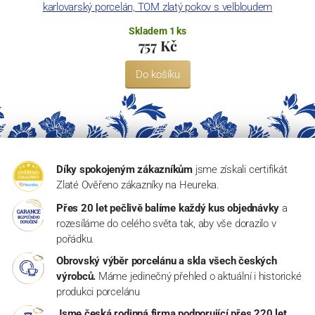
karlovarský porcelán, TOM zlatý pokov s velbloudem
Skladem 1 ks
757 Kč
Do košíku
Díky spokojeným zákazníkům
jsme získali certifikát
Zlaté Ověřeno zákazníky na Heureka.
Přes 20 let pečlivě balíme každý kus objednávky
a
rozesíláme do celého světa tak, aby vše dorazilo v
pořádku.
Obrovský výběr porcelánu a skla všech českých
výrobců.
Máme jedinečný přehled o aktuální i historické
produkci porcelánu
Jsme česká rodinná firma podporující přes 220 let