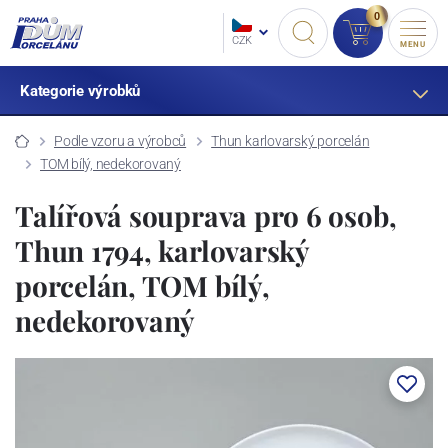
0
CZK
MENU
Kategorie výrobků
Podle vzoru a výrobců
Thun karlovarský porcelán
TOM bílý, nedekorovaný
Talířová souprava pro 6 osob,
Thun 1794, karlovarský
porcelán, TOM bílý,
nedekorovaný