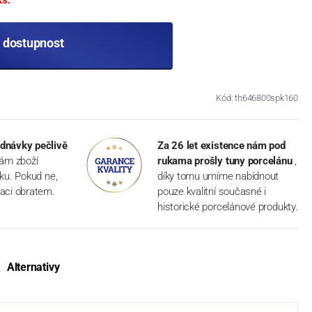
t dostupnost
Kód: th646800spk160
dnávky pečlivě
Za 26 let existence nám pod
vám zboží
rukama prošly tuny porcelánu
,
dku. Pokud ne,
díky tomu umíme nabídnout
aci obratem.
pouze kvalitní současné i
historické porcelánové produkty.
Alternativy