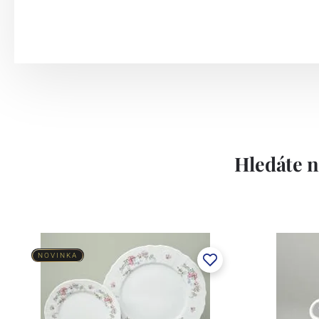
technologickými zařízeními jako jsou tl
disponuje velmi silným dekoračním odděl
dostupné druhy dekorace: sítotiskové de
využitím drahých kovů nebo barev, stříkán
Závod používá ochrannou známku Thun 
Lesov:
Hledáte n
Concordia Lesov byla založena 1888 Ern
součástí společnosti Karlovarský porce
a.s. včetně ochranné známky a technolog
tlakového lití, moderními komorovými
NOVINKA
dekorovat své výrobky pomocí klasických
Concordia Lesov používá ochrannou znám