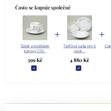
Často se kupuje společně
Šálek a podšálek
Talířová sada pro 6
Cuk
kávový 220…
osob,…
399 Kč
4 880 Kč