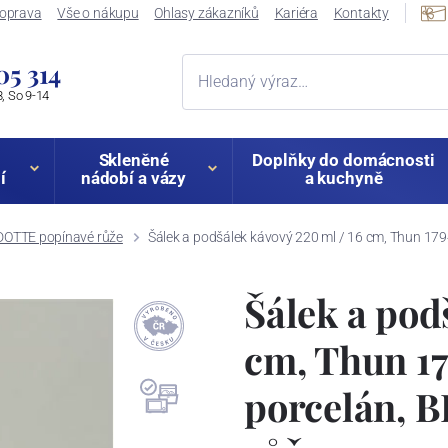
oprava
Vše o nákupu
Ohlasy zákazníků
Kariéra
Kontakty
05 314
, So 9-14
Skleněné
Doplňky do domácnosti
í
nádobí a vázy
a kuchyně
OTTE popínavé růže
Šálek a podšálek kávový 220 ml / 16 cm, Thun 17
Šálek a pod
cm, Thun 17
porcelán,