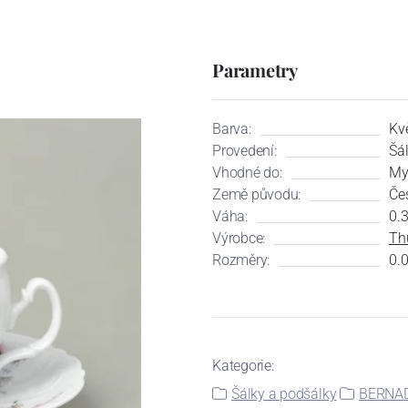
Parametry
Barva:
Kv
Provedení:
Šá
Vhodné do:
My
Země původu:
Če
Váha:
0.
Výrobce:
Th
Rozměry:
0.0
Kategorie:
Šálky a podšálky
BERNAD