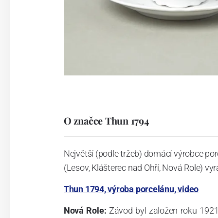
O značce Thun 1794
Největší (podle tržeb) domácí výrobce por
(Lesov, Klášterec nad Ohří, Nová Role) vyr
Thun 1794, výroba porcelánu, video
Nová Role:
Závod byl založen roku 1921