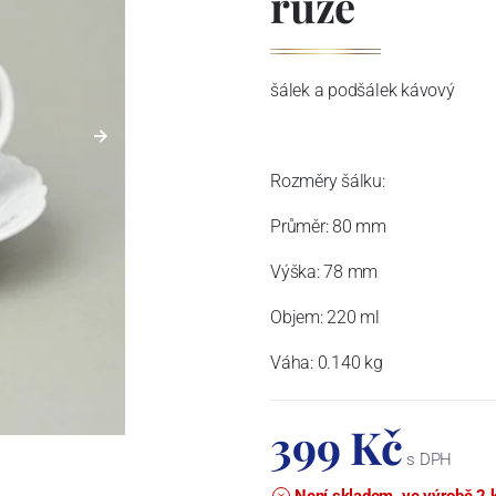
růže
šálek a podšálek kávový
Rozměry šálku:
Průměr: 80 mm
Výška: 78 mm
Objem: 220 ml
Váha: 0.140 kg
399 Kč
s DPH
Není skladem, ve výrobě 2 