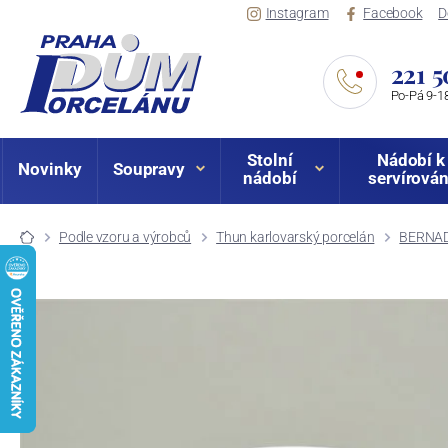
Instagram
Facebook
D
221 5
Po-Pá 9-18
Stolní
Nádobí k
Novinky
Soupravy
nádobí
servírován
Podle vzoru a výrobců
Thun karlovarský porcelán
BERNAD