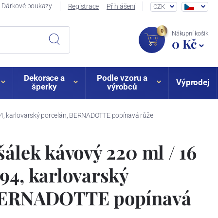
Dárkové poukazy
Registrace
Přihlášení
CZK
0
Nákupní košík
0 Kč
Dekorace a
Podle vzoru a
Výprodej
šperky
výrobců
94, karlovarský porcelán, BERNADOTTE popínavá růže
šálek kávový 220 ml / 16
94, karlovarský
 BERNADOTTE popínavá