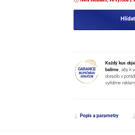
Hlída
Každý kus obje
balíme
, aby k 
dorazilo v pořá
vyřídíme reklam
Popis a parametry