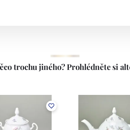
akové lití, dvě komorové pece, dvě vtavné pece. Závod
ením, které je schopno aplikovat na bílý střep veškeré
kory, vtavné i naglazurové dekory, malírenské dekory s
í. Závod v Klášterci má kapacitu cca 1.000 tun ročně.
1794.
ěco trochu jiného? Prohlédněte si alte
stem Máderem. Po druhé světové válce se továrna stala
lán. V roce 2009 byla zakoupena společností Thun 1794
ických zařízení. Závod je vybaven zařízením na výrobu
 pecemi a vtavnou dekorační pecí. Závod je schopen
 dekoračních technik.
ku LC a Thun Hotel & Restaurant.