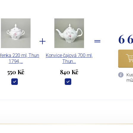
6 
řenka 220 ml, Thun
Konvice čajová 700 ml,
1794,…
Thun…
550 Kč
840 Kč
Kus
můž