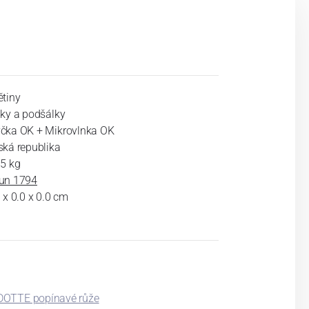
ětiny
lky a podšálky
čka OK + Mikrovlnka OK
ská republika
35 kg
un 1794
 x 0.0 x 0.0 cm
OTTE popínavé růže