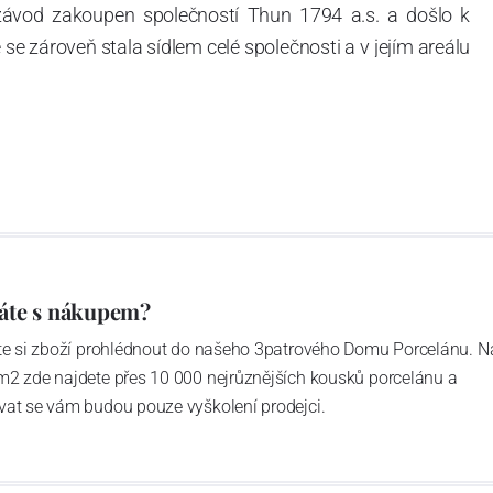
 závod zakoupen společností Thun 1794 a.s. a došlo k
e zároveň stala sídlem celé společnosti a v jejím areálu
ítotisku. Thun 1794 a.s. zakoupila i práva k ochranným
íce jak 220-letou tradici výroby porcelánu. Kapacita
, závod je vybaven moderními technologickými zařízeními
vací komplex, rychlovýpalná pec, komorová pec, vtavná
ak v bílém, tak v dekorovaném provedení.
794 a Thun Hotel & Restaurant.
áte s nákupem?
ďte si zboží prohlédnout do našeho 3patrového Domu Porcelánu. N
m2 zde najdete přes 10 000 nejrůznějších kousků porcelánu a
4 hrabětem Františkem Josefem Thunem a J.N. Weberem,
vat se vám budou pouze vyškolení prodejci.
 70. letech minulého století byla továrna přemístěna do
ch se nachází dodnes. Závod je vybaven moderními