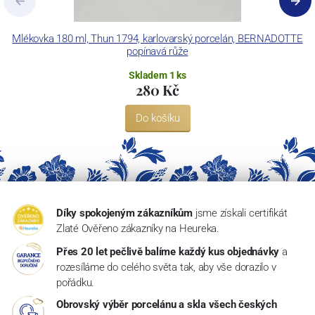
Mlékovka 180 ml, Thun 1794, karlovarský porcelán, BERNADOTTE
Š
popínavá růže
Skladem 1 ks
280 Kč
Do košíku
Díky spokojeným zákazníkům
jsme získali certifikát
Zlaté Ověřeno zákazníky na Heureka.
Přes 20 let pečlivě balíme každý kus objednávky
a
rozesíláme do celého světa tak, aby vše dorazilo v
pořádku.
Obrovský výběr porcelánu a skla všech českých