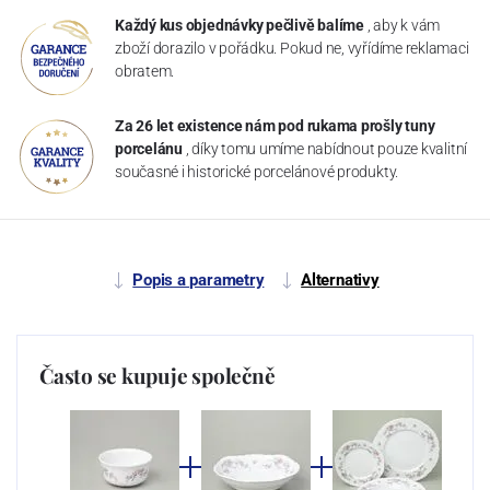
Každý kus objednávky pečlivě balíme
, aby k vám
zboží dorazilo v pořádku. Pokud ne, vyřídíme reklamaci
obratem.
Za 26 let existence nám pod rukama prošly tuny
porcelánu
, díky tomu umíme nabídnout pouze kvalitní
současné i historické porcelánové produkty.
Popis a parametry
Alternativy
Často se kupuje společně