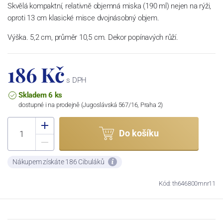
Skvělá kompaktní, relativně objemná miska (190 ml) nejen na rýži,
oproti 13 cm klasické misce dvojnásobný objem.
Výška. 5,2 cm, průměr 10,5 cm. Dekor popínavých růží.
186 Kč
s DPH
Skladem 6 ks
dostupné i na prodejně (Jugoslávská 567/16, Praha 2)
Do košíku
Nákupem získáte 186 Cibuláků
Kód: th646800mnr11