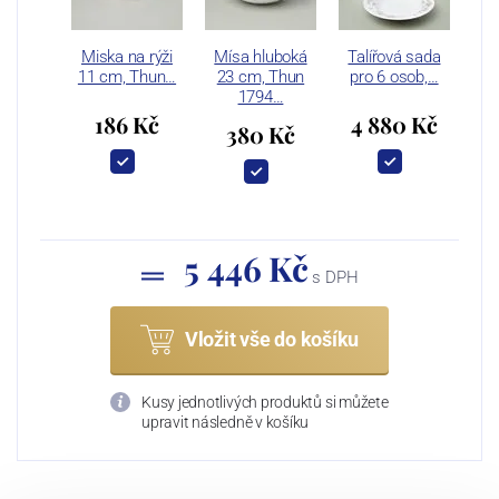
Miska na rýži
Mísa hluboká
Talířová sada
11 cm, Thun…
23 cm, Thun
pro 6 osob,…
1794…
186 Kč
4 880 Kč
380 Kč
5 446 Kč
s DPH
Vložit vše do košíku
Kusy jednotlivých produktů si můžete
upravit následně v košíku