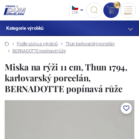
0
CZK
MENU
Kategorie výrobků
Podle vzoru a výrobců
Thun karlovarský porcelán
BERNADOTTE popínavé růže
Miska na rýži 11 cm, Thun 1794,
karlovarský porcelán,
BERNADOTTE popínavá růže