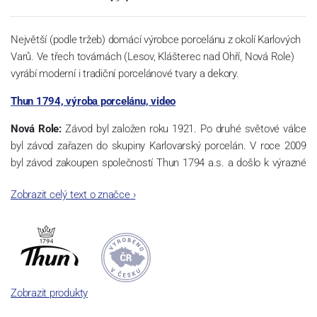
Největší (podle tržeb) domácí výrobce porcelánu z okolí Karlových
Varů. Ve třech továrnách (Lesov, Klášterec nad Ohří, Nová Role)
vyrábí moderní i tradiční porcelánové tvary a dekory.
Thun 1794, výroba porcelánu, video
Nová Role:
Závod byl založen roku 1921. Po druhé světové válce
byl závod zařazen do skupiny Karlovarský porcelán. V roce 2009
byl závod zakoupen společností Thun 1794 a.s. a došlo k výrazné
změně výrobní náplně. Nová Role se zároveň stala sídlem celé
Zobrazit celý text o značce
›
společnosti a v jejím areálu jsou umístěny i provoz servis a výroba
sítotisku. Thun 1794 a.s. zakoupila i práva k ochranným známkám
a ve své výrobě navazuje na více jak 220-letou tradici výroby
porcelánu. Kapacita tohoto závodu je 3.500 - 4.000 tun ročně,
závod je vybaven moderními technologickými zařízeními -
isostatické lisy, tlakové lití, glazovací komplex, rychlovýpalná pec,
Zobrazit produkty
komorová pec, vtavná dekorační pec. Závod nabízí své výrobky jak
v bílém, tak v dekorovaném provedení.