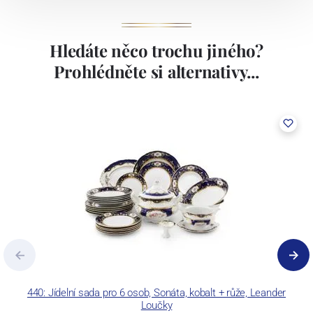
Hledáte něco trochu jiného?
Prohlédněte si alternativy...
440: Jídelní sada pro 6 osob, Sonáta, kobalt + růže, Leander
Loučky