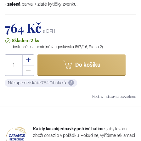
-
zelená
barva + zlaté kytičky zvenku.
764 Kč
s DPH
Skladem 2 ks
dostupné i na prodejně (Jugoslávská 567/16, Praha 2)
Do košíku
Nákupem získáte 764 Cibuláků
Kód: windsor-sapo-zelene
Každý kus objednávky pečlivě balíme
, aby k vám
zboží dorazilo v pořádku. Pokud ne, vyřídíme reklamaci