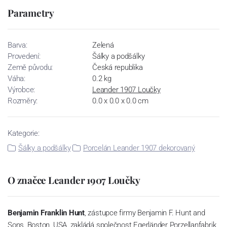
Parametry
Barva:
Zelená
Provedení:
Šálky a podšálky
Země původu:
Česká republika
Váha:
0.2 kg
Výrobce:
Leander 1907 Loučky
Rozměry:
0.0 x 0.0 x 0.0 cm
Kategorie:
Šálky a podšálky
Porcelán Leander 1907 dekorovaný
O značce Leander 1907 Loučky
Benjamin Franklin Hunt
, zástupce firmy Benjamin F. Hunt and
Sons, Boston, USA, zakládá společnost Egerländer Porzellanfabrik