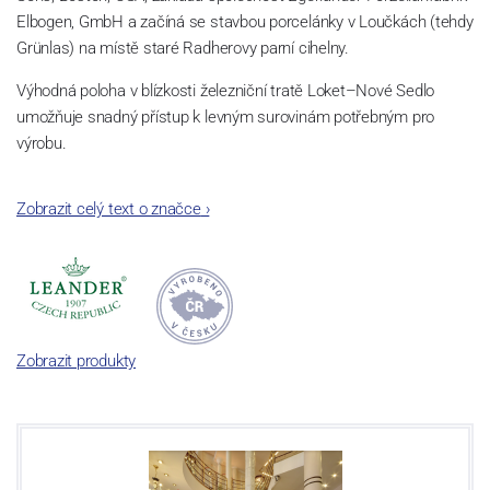
Elbogen, GmbH a začíná se stavbou porcelánky v Loučkách (tehdy
Grünlas) na místě staré Radherovy parní cihelny.
Výhodná poloha v blízkosti železniční tratě Loket–Nové Sedlo
umožňuje snadný přístup k levným surovinám potřebným pro
výrobu.
Rodí se porcelánová manufaktura schopná konkurovat předním
Zobrazit celý text o značce
›
evropským výrobcům.
Zobrazit produkty