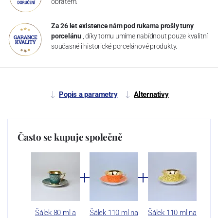
obratem.
Za 26 let existence nám pod rukama prošly tuny
porcelánu
, díky tomu umíme nabídnout pouze kvalitní
současné i historické porcelánové produkty.
Popis a parametry
Alternativy
Často se kupuje společně
Šálek 80 ml a
Šálek 110 ml na
Šálek 110 ml na