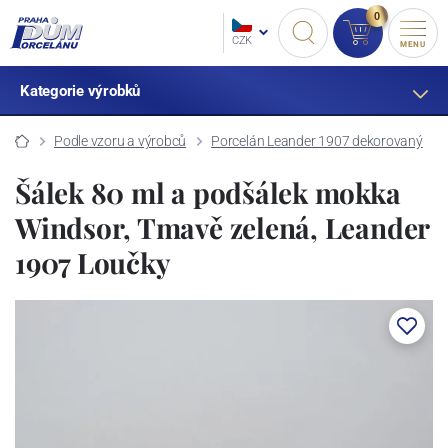
0
CZK
MENU
Kategorie výrobků
Podle vzoru a výrobců
Porcelán Leander 1907 dekorovaný
Šálek 80 ml a podšálek mokka
Windsor, Tmavě zelená, Leander
1907 Loučky