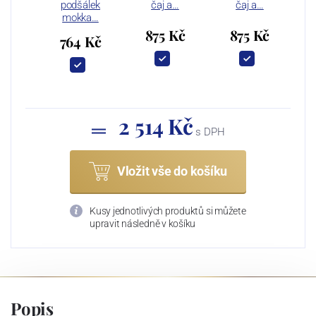
podšálek
čaj a…
čaj a…
mokka…
875 Kč
875 Kč
764 Kč
2 514 Kč
s DPH
Vložit vše do košíku
Kusy jednotlivých produktů si můžete
upravit následně v košíku
Popis