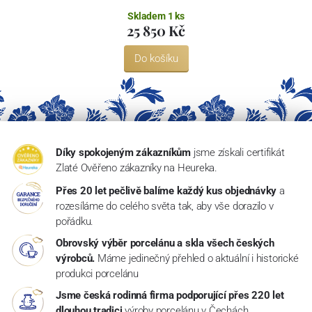
Skladem 1 ks
25 850 Kč
Do košíku
Díky spokojeným zákazníkům
jsme získali certifikát
Zlaté Ověřeno zákazníky na Heureka.
Přes 20 let pečlivě balíme každý kus objednávky
a
rozesíláme do celého světa tak, aby vše dorazilo v
pořádku.
Obrovský výběr porcelánu a skla všech českých
výrobců.
Máme jedinečný přehled o aktuální i historické
produkci porcelánu
Jsme česká rodinná firma podporující přes 220 let
dlouhou tradici
výroby porcelánu v Čechách.