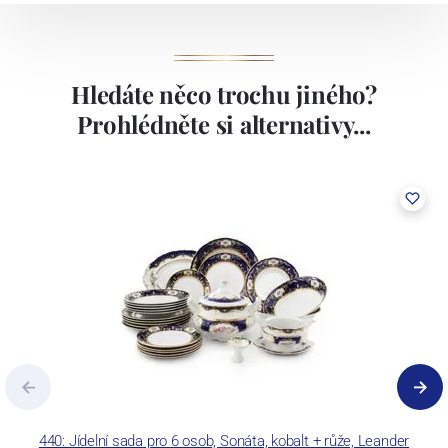
Hledáte něco trochu jiného?
Prohlédněte si alternativy...
440: Jídelní sada pro 6 osob, Sonáta, kobalt + růže, Leander