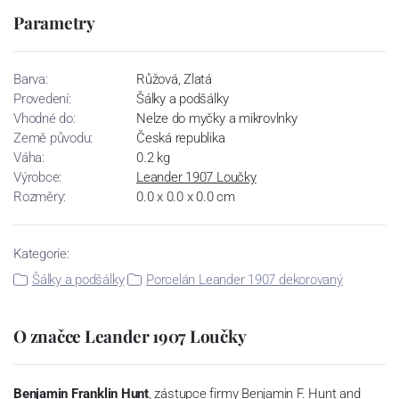
Parametry
Barva:
Růžová, Zlatá
Provedení:
Šálky a podšálky
Vhodné do:
Nelze do myčky a mikrovlnky
Země původu:
Česká republika
Váha:
0.2 kg
Výrobce:
Leander 1907 Loučky
Rozměry:
0.0 x 0.0 x 0.0 cm
Kategorie:
Šálky a podšálky
Porcelán Leander 1907 dekorovaný
O značce Leander 1907 Loučky
Benjamin Franklin Hunt
, zástupce firmy Benjamin F. Hunt and