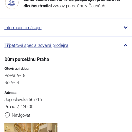
dlouhou tradici
výroby porcelánu v Čechách.
Informace o nákupu
Třípatrová specializovaná prodejna
Dům porcelánu Praha
Otevírací doba
Po-Pá: 9-18
So: 9-14
Adresa
Jugoslávská 567/16
Praha 2, 120 00
Navigovat