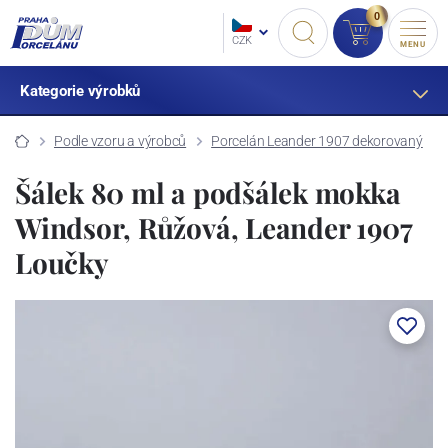
0
CZK
MENU
Kategorie výrobků
Podle vzoru a výrobců
Porcelán Leander 1907 dekorovaný
Šálek 80 ml a podšálek mokka
Windsor, Růžová, Leander 1907
Loučky