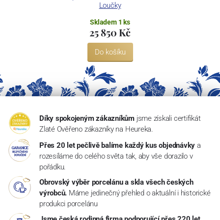
Loučky
Skladem 1 ks
25 850 Kč
Do košíku
Díky spokojeným zákazníkům
jsme získali certifikát
Zlaté Ověřeno zákazníky na Heureka.
Přes 20 let pečlivě balíme každý kus objednávky
a
rozesíláme do celého světa tak, aby vše dorazilo v
pořádku.
Obrovský výběr porcelánu a skla všech českých
výrobců.
Máme jedinečný přehled o aktuální i historické
produkci porcelánu
Jsme česká rodinná firma podporující přes 220 let