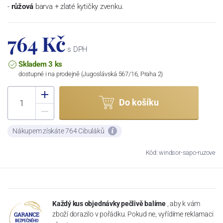
-
růžová
barva + zlaté kytičky zvenku.
764 Kč
s DPH
Skladem 3 ks
dostupné i na prodejně (Jugoslávská 567/16, Praha 2)
Do košíku
Nákupem získáte 764 Cibuláků
Kód: windsor-sapo-ruzove
Každý kus objednávky pečlivě balíme
, aby k vám
zboží dorazilo v pořádku. Pokud ne, vyřídíme reklamaci