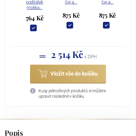
podšálek
čaj a…
čaj a…
mokka…
875 Kč
875 Kč
764 Kč
2 514 Kč
s DPH
Vložit vše do košíku
Kusy jednotlivých produktů si můžete
upravit následně v košíku
Popis