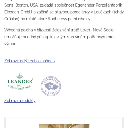
Sons, Boston, USA, zakládá společnost Egerländer Porzellanfabrik
Elbogen, GmbH a začíná se stavbou porcelánky v Loučkách (tehdy
Grünlas) na místě staré Radherovy parní cihelny.
Výhodná poloha v blízkosti železniční tratě Loket–Nové Sedlo
umožňuje snadný přístup k levným surovinám potřebným pro
výrobu.
Rodí se porcelánová manufaktura schopná konkurovat předním
Zobrazit celý text o značce
›
evropským výrobcům.
Zobrazit produkty