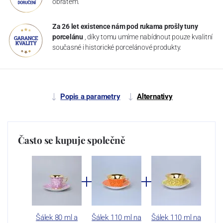
obratem.
Za 26 let existence nám pod rukama prošly tuny
porcelánu
, díky tomu umíme nabídnout pouze kvalitní
současné i historické porcelánové produkty.
Popis a parametry
Alternativy
Často se kupuje společně
Šálek 80 ml a
Šálek 110 ml na
Šálek 110 ml na