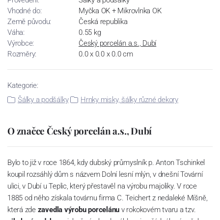
Provedení:
Šálky a podšálky
Vhodné do:
Myčka OK + Mikrovlnka OK
Země původu:
Česká republika
Váha:
0.55 kg
Výrobce:
Český porcelán a.s., Dubí
Rozměry:
0.0 x 0.0 x 0.0 cm
Kategorie:
Šálky a podšálky
Hrnky misky, šálky různé dekory
O značce Český porcelán a.s., Dubí
Bylo to již v roce 1864, kdy dubský průmyslník p. Anton Tschinkel
koupil rozsáhlý dům s názvem Dolní lesní mlýn, v dnešní Tovární
ulici, v Dubí u Teplic, který přestavěl na výrobu majoliky. V roce
1885 od něho získala továrnu firma C. Teichert z nedaleké Míšně,
která zde
zavedla výrobu porcelánu
v rokokovém tvaru a tzv.