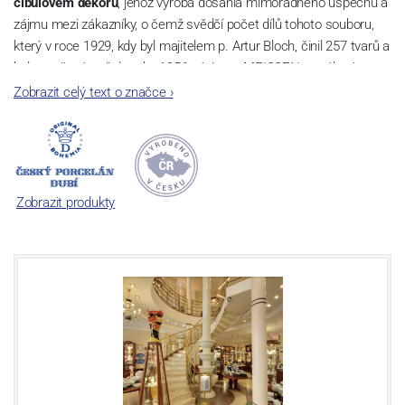
cibulovém dekoru
, jehož výroba dosáhla mimořádného úspěchu a
zájmu mezi zákazníky, o čemž svědčí počet dílů tohoto souboru,
který v roce 1929, kdy byl majitelem p. Artur Bloch, činil 257 tvarů a
byl označován až do roku 1956 nápisem MEISSEN v oválovém
rámečku.
Zobrazit celý text o značce
›
Dnes, kdy čtete tento úvod, nese firma název
Český porcelán
a
počet jeho dílů v cibulovém provedení je 850 tvarů. Tyto výrobky
jsou garantovány Asociací sklářského a keramického průmyslu
České republiky jako „
Český výrobek
“.
Zobrazit produkty