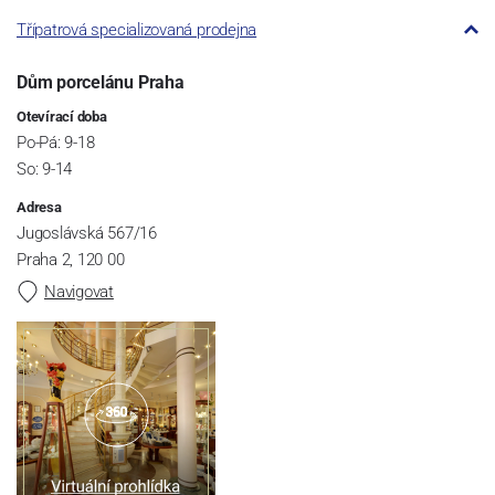
Třípatrová specializovaná prodejna
Dům porcelánu Praha
Otevírací doba
Po-Pá: 9-18
So: 9-14
Adresa
Jugoslávská 567/16
Praha 2, 120 00
Navigovat