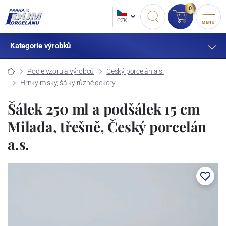
0
CZK
MENU
Kategorie výrobků
Podle vzoru a výrobců
Český porcelán a.s.
Hrnky misky, šálky různé dekory
Šálek 250 ml a podšálek 15 cm
Milada, třešně, Český porcelán
a.s.