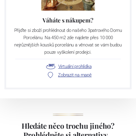
Váháte s nákupem?
Přijďte si zboží prohlédnout do našeho 3patrového Domu
Porcelánu. Na 450 m2 zde najdete přes 10 000
nejrůznějších kousků porcelánu a věnovat se vám budou
pouze vyškolení prodejci.
Virtuální prohlídka
Zobrazit na mapě
Hledáte něco trochu jiného?
Prohlédněte si alternativy...