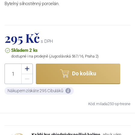
Bytelný silnostěnný porcelán.
295 Kč
s DPH
Skladem 2 ks
dostupné i na prodejně (Jugoslávská 567/16, Praha 2)
Do košíku
Nákupem získáte 295 Cibuláků
Kód: milada250-sp-tresne
Každý kus objednávky pečlivě balíme
, aby k vám