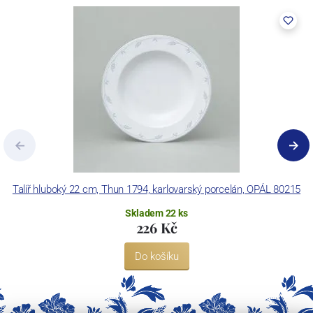
pecemi a vtavnou dekorační pecí. Závod je schopen dekorovat své
výrobky pomocí klasických dekoračních technik.
Concordia Lesov používá ochrannou známku LC a Thun Hotel &
Restaurant.
Talíř hluboký 22 cm, Thun 1794, karlovarský porcelán, OPÁL 80215
Skladem 22 ks
226 Kč
Do košíku