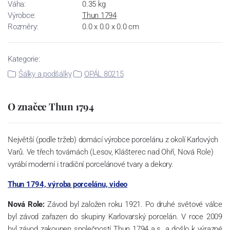
Váha:
0.35 kg
Výrobce:
Thun 1794
Rozměry:
0.0 x 0.0 x 0.0 cm
Kategorie:
Šálky a podšálky
OPÁL 80215
O značce Thun 1794
Největší (podle tržeb) domácí výrobce porcelánu z okolí Karlových
Varů. Ve třech továrnách (Lesov, Klášterec nad Ohří, Nová Role)
vyrábí moderní i tradiční porcelánové tvary a dekory.
Thun 1794, výroba porcelánu, video
Nová Role:
Závod byl založen roku 1921. Po druhé světové válce
byl závod zařazen do skupiny Karlovarský porcelán. V roce 2009
byl závod zakoupen společností Thun 1794 a.s. a došlo k výrazné