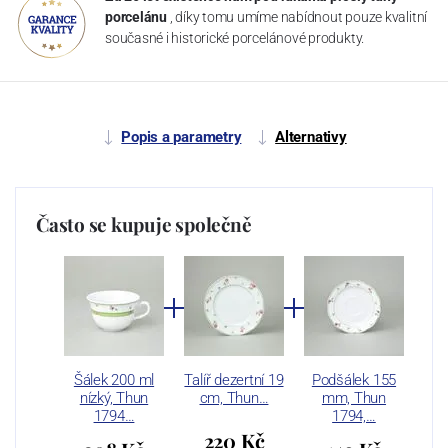
porcelánu
, díky tomu umíme nabídnout pouze kvalitní
současné i historické porcelánové produkty.
Popis a parametry
Alternativy
Často se kupuje společně
Šálek 200 ml
Talíř dezertní 19
Podšálek 155
nízký, Thun
cm, Thun…
mm, Thun
1794…
1794,…
220 Kč