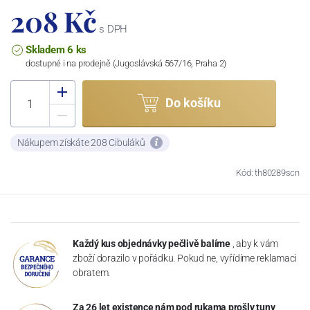
208 Kč
s DPH
Skladem 6 ks
dostupné i na prodejně (Jugoslávská 567/16, Praha 2)
Do košíku
Nákupem získáte 208 Cibuláků
Kód: th80289scn
Každý kus objednávky pečlivě balíme
, aby k vám
zboží dorazilo v pořádku. Pokud ne, vyřídíme reklamaci
obratem.
Za 26 let existence nám pod rukama prošly tuny