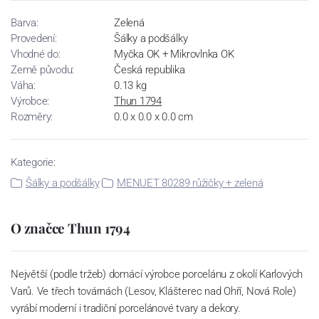
Barva:
Zelená
Provedení:
Šálky a podšálky
Vhodné do:
Myčka OK + Mikrovlnka OK
Země původu:
Česká republika
Váha:
0.13 kg
Výrobce:
Thun 1794
Rozměry:
0.0 x 0.0 x 0.0 cm
Kategorie:
Šálky a podšálky
MENUET 80289 růžičky + zelená
O značce Thun 1794
Největší (podle tržeb) domácí výrobce porcelánu z okolí Karlových
Varů. Ve třech továrnách (Lesov, Klášterec nad Ohří, Nová Role)
vyrábí moderní i tradiční porcelánové tvary a dekory.