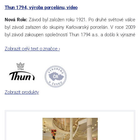
Thun 1794, výroba porcelánu, video
Nová Role:
Závod byl založen roku 1921. Po druhé světové válce
byl závod zařazen do skupiny Karlovarský porcelán. V roce 2009
byl závod zakoupen společností Thun 1794 a.s. a došlo k výrazné
změně výrobní náplně. Nová Role se zároveň stala sídlem celé
Zobrazit celý text o značce
›
společnosti a v jejím areálu jsou umístěny i provoz servis a výroba
sítotisku. Thun 1794 a.s. zakoupila i práva k ochranným známkám
a ve své výrobě navazuje na více jak 220-letou tradici výroby
porcelánu. Kapacita tohoto závodu je 3.500 - 4.000 tun ročně,
závod je vybaven moderními technologickými zařízeními -
isostatické lisy, tlakové lití, glazovací komplex, rychlovýpalná pec,
Zobrazit produkty
komorová pec, vtavná dekorační pec. Závod nabízí své výrobky jak
v bílém, tak v dekorovaném provedení.
Závod používá ochrannou známku Thun 1794 a Thun Hotel &
Restaurant.