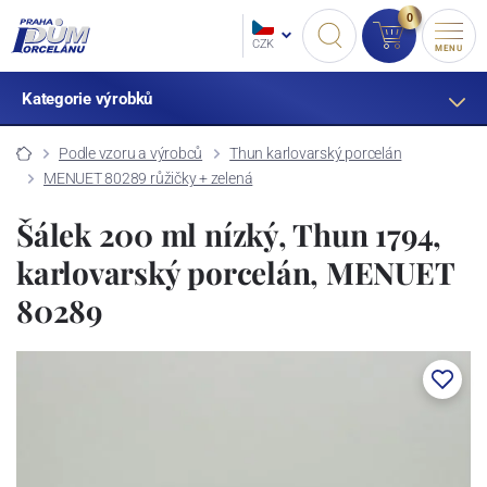
0
CZK
MENU
Kategorie výrobků
Podle vzoru a výrobců
Thun karlovarský porcelán
MENUET 80289 růžičky + zelená
Šálek 200 ml nízký, Thun 1794,
karlovarský porcelán, MENUET
80289